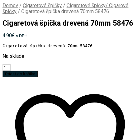
Domov
/
Cigaretové špičky
/
Cigaretové špičky/ Cigarové
špičky
/
Cigaretová špička drevená 70mm 58476
Cigaretová špička drevená 70mm 58476
4.90
€
s DPH
Cigaretová špička drevená 70mm 58476
Na sklade
množstvo
Cigaretová
Pridať do košíka
špička
drevená
70mm
58476