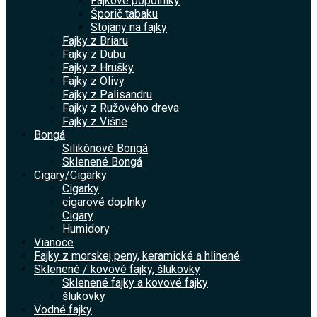
Fajkové popolníky
Šporič tabaku
Stojany na fajky
Fajky z Briaru
Fajky z Dubu
Fajky z Hrušky
Fajky z Olivy
Fajky z Palisandru
Fajky z Ružového dreva
Fajky z Višne
Bongá
Silikónové Bongá
Sklenené Bongá
Cigary/Cigarky
Cigarky
cigarové doplnky
Cigary
Humidory
Vianoce
Fajky z morskej peny, keramické a hlinené
Sklenené / kovové fajky, šlukovky
Sklenené fajky a kovové fajky
šlukovky
Vodné fajky