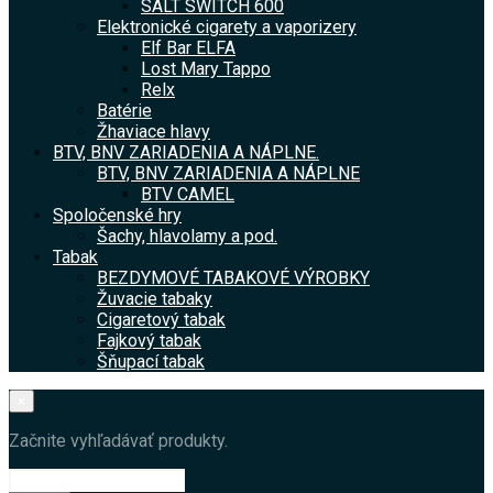
SALT SWITCH 600
Elektronické cigarety a vaporizery
Elf Bar ELFA
Lost Mary Tappo
Relx
Batérie
Žhaviace hlavy
BTV, BNV ZARIADENIA A NÁPLNE.
BTV, BNV ZARIADENIA A NÁPLNE
BTV CAMEL
Spoločenské hry
Šachy, hlavolamy a pod.
Tabak
BEZDYMOVÉ TABAKOVÉ VÝROBKY
Žuvacie tabaky
Cigaretový tabak
Fajkový tabak
Šňupací tabak
×
Začnite vyhľadávať produkty.