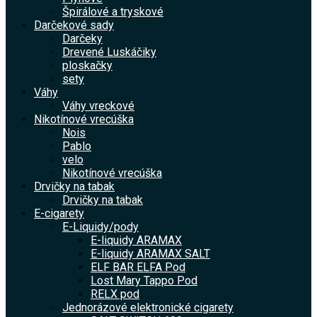
Špirálové a tryskové
Darčekové sady
Darčeky
Drevené Luskáčiky
ploskačky
sety
Váhy
Váhy vreckové
Nikotínové vrecúška
Nois
Pablo
velo
Nikotínové vrecúška
Drvičky na tabak
Drvičky na tabak
E-cigarety
E-Liquidy/pody
E-liquidy ARAMAX
E-liquidy ARAMAX SALT
ELF BAR ELFA Pod
Lost Mary Tappo Pod
RELX pod
Jednorázové elektronické cigarety