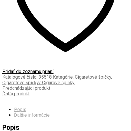
Pridať do zoznamu prianí
Katalógové číslo:
35518
Kategórie:
Cigaretové špičky
,
Cigaretové špičky/ Cigarové špičky
Predchádzajúci produkt
Ďaľši produkt
Popis
Ďalšie informácie
Popis