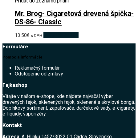
Pridať do zoznamu prianí
Mr. Brog- Cigaretová drevená špička-
DS-86- Classic
13.50
€
Pridať do košíka
s DPH
Formuláre
Pomoc a informácie
Reklamačný formulár
Odstúpenie od zmluvy
Fajkashop
Vitajte v našom e-shope, kde nájdete najväčší výber
drevených fajok, sklenených fajok, sklenené a akrylové bongá.
Doplnkový sortiment, zapaľovače, darčekové sady, e-cigarety,
e-liquidy, vaporizéry.
Kontakt
Adresa
: A. Hlinku 1452/3022 01 Čadca, Slovensko