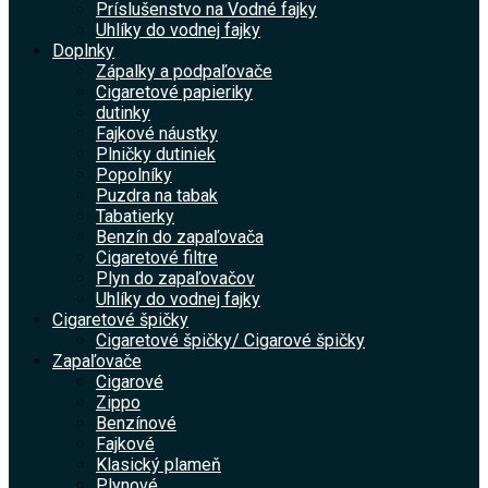
Príslušenstvo na Vodné fajky
Uhlíky do vodnej fajky
Doplnky
Zápalky a podpaľovače
Cigaretové papieriky
dutinky
Fajkové náustky
Plničky dutiniek
Popolníky
Puzdra na tabak
Tabatierky
Benzín do zapaľovača
Cigaretové filtre
Plyn do zapaľovačov
Uhlíky do vodnej fajky
Cigaretové špičky
Cigaretové špičky/ Cigarové špičky
Zapaľovače
Cigarové
Zippo
Benzínové
Fajkové
Klasický plameň
Plynové