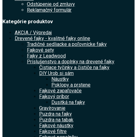
Odstúpenie od zmluvy
Reklamačný formulár
Kategórie produktov
AKCIA / Výpredaj
Drevené fajky - kvalitné fajky online
Tradičné sedliacke a poľovnícke fajky
Fajkové sety
Fajky z Leadwood
Príslušenstvo a doplnky na drevené fajky
Čistiace tyčinky a čističe na fajky
DIY Urob si sám
Náustky
Poklopy a prstene
Fajkové zapaľovače
Fajkový príbor
Dusitká na fajky
Gravírovanie
Puzdra na fajky
Puzdra na tabak
Fajkové náustky
Fajkové filtre