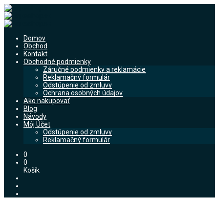
Domov
Obchod
Kontakt
Obchodné podmienky
Záručné podmienky a reklamácie
Reklamačný formulár
Odstúpenie od zmluvy
Ochrana osobných údajov
Ako nakupovať
Blog
Návody
Môj Účet
Odstúpenie od zmluvy
Reklamačný formulár
0
0
Košík