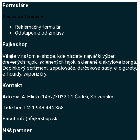
Formuláre
Pomoc a informácie
Reklamačný formulár
Odstúpenie od zmluvy
Fajkashop
Vitajte v našom e-shope, kde nájdete najväčší výber
drevených fajok, sklenených fajok, sklenené a akrylové bongá.
Doplnkový sortiment, zapaľovače, darčekové sady, e-cigarety,
e-liquidy, vaporizéry.
Kontakt
Adresa
: A. Hlinku 1452/3022 01 Čadca, Slovensko
Telefón
: +421 948 444 858
Email
: info@fajkashop.sk
Náš partner