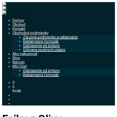
Domov
Obchod
Kontakt
Obchodné podmienky
Záručné podmienky a reklamácie
Reklamačný formulár
Odstúpenie od zmluvy
Ochrana osobných údajov
Ako nakupovať
Blog
Návody
Môj Účet
Odstúpenie od zmluvy
Reklamačný formulár
0
0
Košík