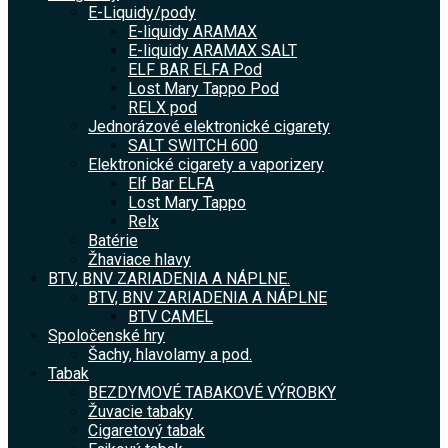
E-Liquidy/pody
E-liquidy ARAMAX
E-liquidy ARAMAX SALT
ELF BAR ELFA Pod
Lost Mary Tappo Pod
RELX pod
Jednorázové elektronické cigarety
SALT SWITCH 600
Elektronické cigarety a vaporizery
Elf Bar ELFA
Lost Mary Tappo
Relx
Batérie
Žhaviace hlavy
BTV, BNV ZARIADENIA A NÁPLNE.
BTV, BNV ZARIADENIA A NÁPLNE
BTV CAMEL
Spoločenské hry
Šachy, hlavolamy a pod.
Tabak
BEZDYMOVÉ TABAKOVÉ VÝROBKY
Žuvacie tabaky
Cigaretový tabak