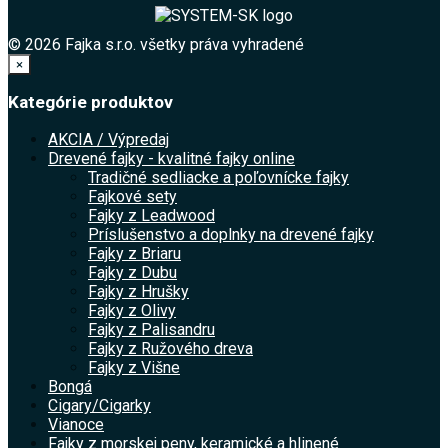
© 2026 Fajka s.r.o. všetky práva vyhradené
×
Kategórie produktov
AKCIA / Výpredaj
Drevené fajky - kvalitné fajky online
Tradičné sedliacke a poľovnícke fajky
Fajkové sety
Fajky z Leadwood
Príslušenstvo a doplnky na drevené fajky
Fajky z Briaru
Fajky z Dubu
Fajky z Hrušky
Fajky z Olivy
Fajky z Palisandru
Fajky z Ružového dreva
Fajky z Višne
Bongá
Cigary/Cigarky
Vianoce
Fajky z morskej peny, keramické a hlinené