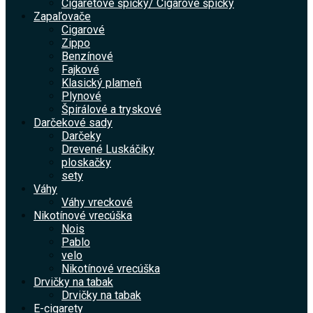
Cigaretové špičky/ Cigarové špičky
Zapaľovače
Cigarové
Zippo
Benzínové
Fajkové
Klasický plameň
Plynové
Špirálové a tryskové
Darčekové sady
Darčeky
Drevené Luskáčiky
ploskačky
sety
Váhy
Váhy vreckové
Nikotínové vrecúška
Nois
Pablo
velo
Nikotínové vrecúška
Drvičky na tabak
Drvičky na tabak
E-cigarety