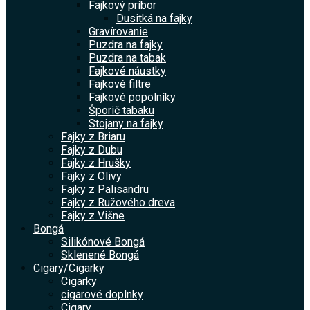
Fajkový príbor
Dusitká na fajky
Gravírovanie
Puzdra na fajky
Puzdra na tabak
Fajkové náustky
Fajkové filtre
Fajkové popolníky
Šporič tabaku
Stojany na fajky
Fajky z Briaru
Fajky z Dubu
Fajky z Hrušky
Fajky z Olivy
Fajky z Palisandru
Fajky z Ružového dreva
Fajky z Višne
Bongá
Silikónové Bongá
Sklenené Bongá
Cigary/Cigarky
Cigarky
cigarové doplnky
Cigary