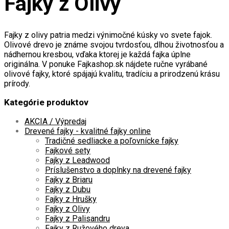
Fajky z Olivy
Fajky z olivy patria medzi výnimočné kúsky vo svete fajok.
Olivové drevo je známe svojou tvrdosťou, dlhou životnosťou a
nádhernou kresbou, vďaka ktorej je každá fajka úplne
originálna. V ponuke Fajkashop.sk nájdete ručne vyrábané
olivové fajky, ktoré spájajú kvalitu, tradíciu a prirodzenú krásu
prírody.
Kategórie produktov
AKCIA / Výpredaj
Drevené fajky - kvalitné fajky online
Tradičné sedliacke a poľovnícke fajky
Fajkové sety
Fajky z Leadwood
Príslušenstvo a doplnky na drevené fajky
Fajky z Briaru
Fajky z Dubu
Fajky z Hrušky
Fajky z Olivy
Fajky z Palisandru
Fajky z Ružového dreva