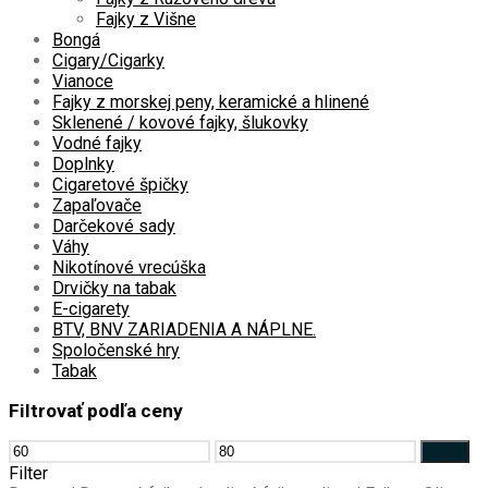
Fajky z Višne
Bongá
Cigary/Cigarky
Vianoce
Fajky z morskej peny, keramické a hlinené
Sklenené / kovové fajky, šlukovky
Vodné fajky
Doplnky
Cigaretové špičky
Zapaľovače
Darčekové sady
Váhy
Nikotínové vrecúška
Drvičky na tabak
E-cigarety
BTV, BNV ZARIADENIA A NÁPLNE.
Spoločenské hry
Tabak
Filtrovať podľa ceny
Minimálna
Maximálna
Filter
cena
cena
Filter