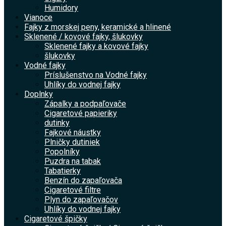
Humidory
Vianoce
Fajky z morskej peny, keramické a hlinené
Sklenené / kovové fajky, šlukovky
Sklenené fajky a kovové fajky
šlukovky
Vodné fajky
Príslušenstvo na Vodné fajky
Uhlíky do vodnej fajky
Doplnky
Zápalky a podpaľovače
Cigaretové papieriky
dutinky
Fajkové náustky
Plničky dutiniek
Popolníky
Puzdra na tabak
Tabatierky
Benzín do zapaľovača
Cigaretové filtre
Plyn do zapaľovačov
Uhlíky do vodnej fajky
Cigaretové špičky