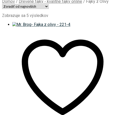
Domov
/
Drevené fajky - kvalitné fajky online
/
Fajky z Olivy
Zoradené
Zobrazuje sa 5 výsledkov
podľa
najnovších