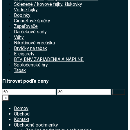
Sklenené / kovové fajky, šlukovky
Vodné fajky
Doplnky
Cigaretové špičky
Zapaľovače
Darčekové sady
Váhy
Nikotínové vrecúška
Drvičky na tabak
E-cigarety
BTV, BNV ZARIADENIA A NÁPLNE.
Spoločenské hry
Tabak
Filtrovať podľa ceny
Minimálna
Maximálna
Filter
cena
cena
×
Domov
Obchod
Kontakt
Obchodné podmienky