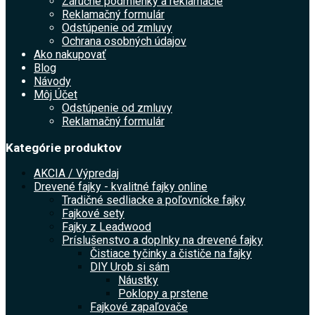
Záručné podmienky a reklamácie
Reklamačný formulár
Odstúpenie od zmluvy
Ochrana osobných údajov
Ako nakupovať
Blog
Návody
Môj Účet
Odstúpenie od zmluvy
Reklamačný formulár
Kategórie produktov
AKCIA / Výpredaj
Drevené fajky - kvalitné fajky online
Tradičné sedliacke a poľovnícke fajky
Fajkové sety
Fajky z Leadwood
Príslušenstvo a doplnky na drevené fajky
Čistiace tyčinky a čističe na fajky
DIY Urob si sám
Náustky
Poklopy a prstene
Fajkové zapaľovače