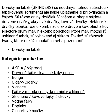
Drvičky na tabak (GRINDERS) sú neodmysliteľnou súčasťou k
tabakovému sortimentu ale nájde uplatnenie aj pri bylinkách a
čajoch. Sú rôzne druhy drvičiek. V našom e-shope nájdete
drevené drvičky, akrylové drvičky, kovové drvičky, elektrické
drvičky tabaku, rôzne kombinácie ako drevo a kov, plast a kov.
Niektoré druhy majú niekoľko poschodí, ktoré majú možnosť
uskladniť tabak, sú vybavené aj sitkom. Taktiež sú rôznych
tvarov, ktoré dokážu upútať na seba pozornosť.
Drvičky na tabak
Kategórie produktov
AKCIA / Výpredaj
Drevené fajky - kvalitné fajky online
Bongá
Cigary/Cigarky
Vianoce
Fajky z morskej peny, keramické a hlinené
Sklenené / kovové fajky, šlukovky
Vodné fajky
Doplnky
Cigaretové špičky