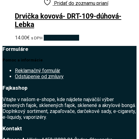
Pridať do zoznamu prianí
Drvička kovová- DRT-109-dúhová-
Lebka
14.00
€
Pridať do košíka
s DPH
Formuláre
Pomoc a informácie
Reklamačný formulár
Odstúpenie od zmluvy
Fajkashop
Vitajte v našom e-shope, kde nájdete najväčší výber
drevených fajok, sklenených fajok, sklenené a akrylové bongá.
Doplnkový sortiment, zapaľovače, darčekové sady, e-cigarety,
e-liquidy, vaporizéry.
Kontakt