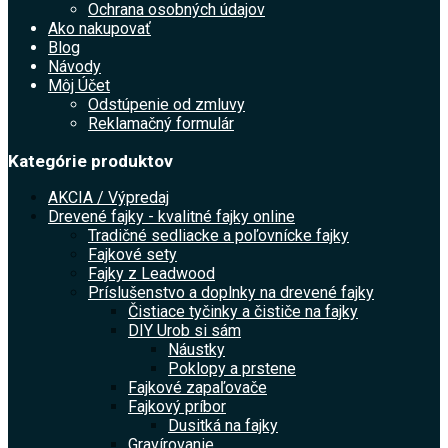
Ochrana osobných údajov
Ako nakupovať
Blog
Návody
Môj Účet
Odstúpenie od zmluvy
Reklamačný formulár
Kategórie produktov
AKCIA / Výpredaj
Drevené fajky - kvalitné fajky online
Tradičné sedliacke a poľovnícke fajky
Fajkové sety
Fajky z Leadwood
Príslušenstvo a doplnky na drevené fajky
Čistiace tyčinky a čističe na fajky
DIY Urob si sám
Náustky
Poklopy a prstene
Fajkové zapaľovače
Fajkový príbor
Dusitká na fajky
Gravírovanie