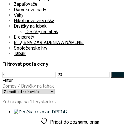
Zapaľovače
Darčekové sady
Váhy
Nikotínové vrecúška
Drvičky na tabak
Drvičky na tabak
E-cigarety
BTV, BNV ZARIADENIA A NÁPLNE.
Spoločenské hry
Tabak
Filtrovať podľa ceny
Minimálna
Maximálna
Filter
cena
cena
Filter
Domov
/
Drvičky na tabak
Zoradené
Zobrazuje sa 11 výsledkov
podľa
najnovších
Pridať do zoznamu prianí