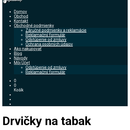
Domov
Obchod
Kontakt
Obchodné podmienky
Záručné podmienky a reklamácie
Reklamačný formulár
Odstúpenie od zmluvy
Ochrana osobných údajov
Ako nakupovať
Blog
Návody
Môj Účet
Odstúpenie od zmluvy
Reklamačný formulár
0
0
Košík
Drvičky na tabak