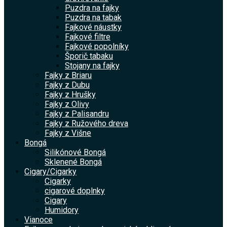
Puzdra na fajky
Puzdra na tabak
Fajkové náustky
Fajkové filtre
Fajkové popolníky
Šporič tabaku
Stojany na fajky
Fajky z Briaru
Fajky z Dubu
Fajky z Hrušky
Fajky z Olivy
Fajky z Palisandru
Fajky z Ružového dreva
Fajky z Višne
Bongá
Silikónové Bongá
Sklenené Bongá
Cigary/Cigarky
Cigarky
cigarové doplnky
Cigary
Humidory
Vianoce