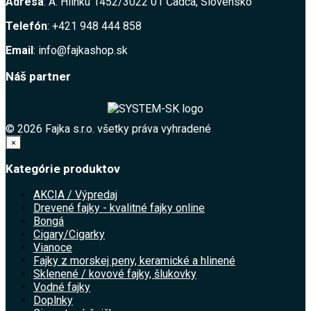
Adresa
: A. Hlinku 1452/3022 01 Čadca, Slovensko
Telefón
: +421 948 444 858
Email
: info@fajkashop.sk
Náš partner
© 2026 Fajka s.r.o. všetky práva vyhradené
×
Kategórie produktov
AKCIA / Výpredaj
Drevené fajky - kvalitné fajky online
Bongá
Cigary/Cigarky
Vianoce
Fajky z morskej peny, keramické a hlinené
Sklenené / kovové fajky, šlukovky
Vodné fajky
Doplnky