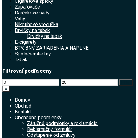
Cigaretové špičky
Zapaľovače
Darčekové sady
Váhy
Nikotínové vrecúška
Drvičky na tabak
Drvičky na tabak
E-cigarety
BTV, BNV ZARIADENIA A NÁPLNE.
Spoločenské hry
Tabak
Filtrovať podľa ceny
Minimálna
Maximálna
Filter
cena
cena
×
Domov
Obchod
Kontakt
Obchodné podmienky
Záručné podmienky a reklamácie
Reklamačný formulár
Odstúpenie od zmluvy