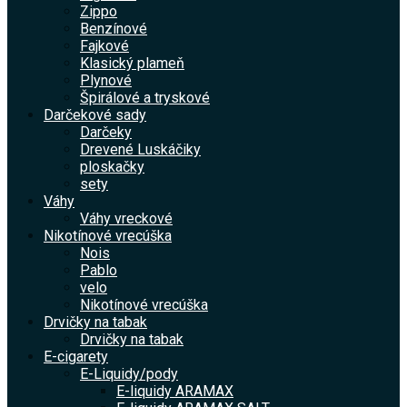
Zippo
Benzínové
Fajkové
Klasický plameň
Plynové
Špirálové a tryskové
Darčekové sady
Darčeky
Drevené Luskáčiky
ploskačky
sety
Váhy
Váhy vreckové
Nikotínové vrecúška
Nois
Pablo
velo
Nikotínové vrecúška
Drvičky na tabak
Drvičky na tabak
E-cigarety
E-Liquidy/pody
E-liquidy ARAMAX