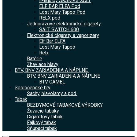
E-liquidy ARAMAX SALT
ELF BAR ELFA Pod
Lost Mary Tappo Pod
RELX pod
Jednorázové elektronické cigarety
SALT SWITCH 600
Elektronické cigarety a vaporizery
Elf Bar ELFA
Lost Mary Tappo
Relx
Batérie
Žhaviace hlavy
BTV, BNV ZARIADENIA A NÁPLNE.
BTV, BNV ZARIADENIA A NÁPLNE
BTV CAMEL
Spoločenské hry
Šachy, hlavolamy a pod.
Tabak
BEZDYMOVÉ TABAKOVÉ VÝROBKY
Žuvacie tabaky
Cigaretový tabak
Fajkový tabak
Šňupací tabak