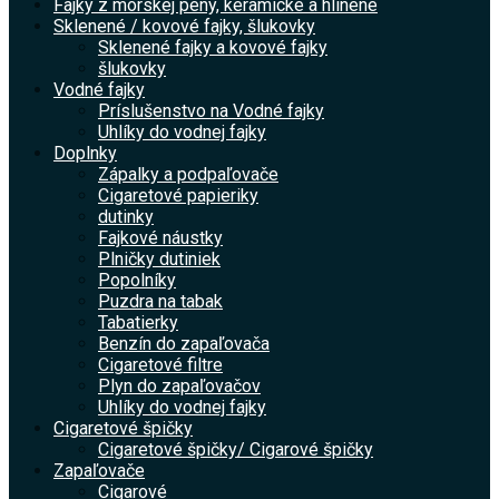
Fajky z morskej peny, keramické a hlinené
Sklenené / kovové fajky, šlukovky
Sklenené fajky a kovové fajky
šlukovky
Vodné fajky
Príslušenstvo na Vodné fajky
Uhlíky do vodnej fajky
Doplnky
Zápalky a podpaľovače
Cigaretové papieriky
dutinky
Fajkové náustky
Plničky dutiniek
Popolníky
Puzdra na tabak
Tabatierky
Benzín do zapaľovača
Cigaretové filtre
Plyn do zapaľovačov
Uhlíky do vodnej fajky
Cigaretové špičky
Cigaretové špičky/ Cigarové špičky
Zapaľovače
Cigarové