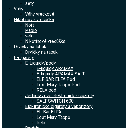
sety
Váhy
Váhy vreckové
Nikotínové vrecúška
Nois
Pablo
velo
Nikotínové vrecúška
Drvičky na tabak
Drvičky na tabak
E-cigarety
E-Liquidy/pody
E-liquidy ARAMAX
E-liquidy ARAMAX SALT
ELF BAR ELFA Pod
Lost Mary Tappo Pod
RELX pod
Jednorázové elektronické cigarety
SALT SWITCH 600
Elektronické cigarety a vaporizery
Elf Bar ELFA
Lost Mary Tappo
Relx