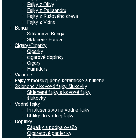
Fajky z Olivy
Fajky z Palisandru
Fajky z Ružového dreva
Fajky z Višne
Bongá
Silikónové Bongá
Sklenené Bongá
Cigary/Cigarky
Cigarky
cigarové doplnky
Cigary
Humidory
Vianoce
Fajky z morskej peny, keramické a hlinené
Sklenené / kovové fajky, šlukovky
Sklenené fajky a kovové fajky
šlukovky
Vodné fajky
Príslušenstvo na Vodné fajky
Uhlíky do vodnej fajky
Doplnky
Zápalky a podpaľovače
Cigaretové papieriky