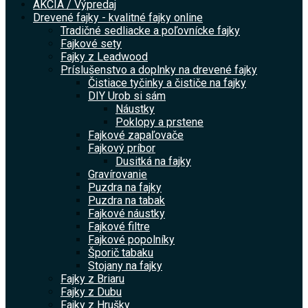
AKCIA / Výpredaj
Drevené fajky - kvalitné fajky online
Tradičné sedliacke a poľovnícke fajky
Fajkové sety
Fajky z Leadwood
Príslušenstvo a doplnky na drevené fajky
Čistiace tyčinky a čističe na fajky
DIY Urob si sám
Náustky
Poklopy a prstene
Fajkové zapaľovače
Fajkový príbor
Dusitká na fajky
Gravírovanie
Puzdra na fajky
Puzdra na tabak
Fajkové náustky
Fajkové filtre
Fajkové popolníky
Šporič tabaku
Stojany na fajky
Fajky z Briaru
Fajky z Dubu
Fajky z Hrušky