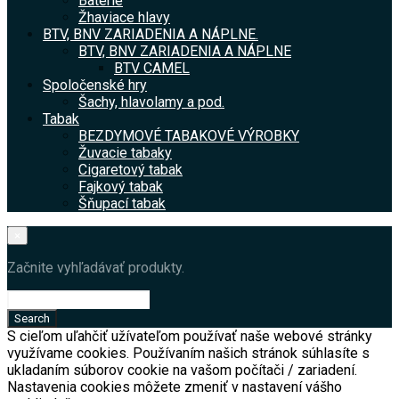
Batérie
Žhaviace hlavy
BTV, BNV ZARIADENIA A NÁPLNE.
BTV, BNV ZARIADENIA A NÁPLNE
BTV CAMEL
Spoločenské hry
Šachy, hlavolamy a pod.
Tabak
BEZDYMOVÉ TABAKOVÉ VÝROBKY
Žuvacie tabaky
Cigaretový tabak
Fajkový tabak
Šňupací tabak
×
Začnite vyhľadávať produkty.
S cieľom uľahčiť užívateľom používať naše webové stránky
využívame cookies. Používaním našich stránok súhlasíte s
ukladaním súborov cookie na vašom počítači / zariadení.
Nastavenia cookies môžete zmeniť v nastavení vášho