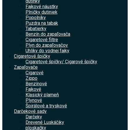
dutinky
Fajkové náustky
Plničky dutiniek
Popolníky
Puzdra na tabak
Tabatierky
Benzín do zapaľovača
Cigaretové filtre
Plyn do zapaľovačov
Uhlíky do vodnej fajky
Cigaretové špičky
Cigaretové špičky/ Cigarové špičky
Zapaľovače
Cigarové
Zippo
Benzínové
Fajkové
Klasický plameň
Plynové
Špirálové a tryskové
Darčekové sady
Darčeky
Drevené Luskáčiky
ploskačky