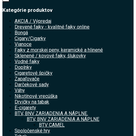
Kategórie produktov
AKCIA / Výpredaj
Drevené fajky - kvalitné fajky online
Bongá
Cigary/Cigarky
Vianoce
Fajky z morskej peny, keramické a hlinené
Sklenené / kovové fajky, šlukovky
Vodné fajky
Doplnky
Cigaretové špičky
Zapaľovače
Darčekové sady
Váhy
Nikotínové vrecúška
Drvičky na tabak
E-cigarety
BTV, BNV ZARIADENIA A NÁPLNE.
BTV, BNV ZARIADENIA A NÁPLNE
BTV CAMEL
Spoločenské hry