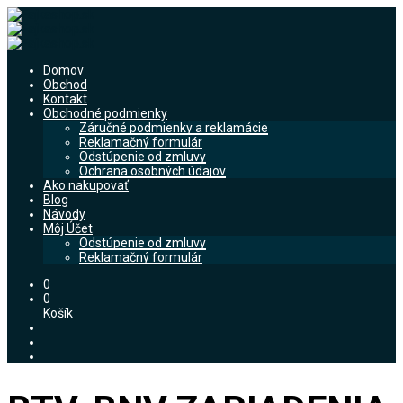
Domov
Obchod
Kontakt
Obchodné podmienky
Záručné podmienky a reklamácie
Reklamačný formulár
Odstúpenie od zmluvy
Ochrana osobných údajov
Ako nakupovať
Blog
Návody
Môj Účet
Odstúpenie od zmluvy
Reklamačný formulár
0
0
Košík