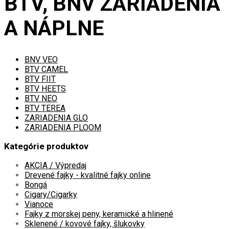
BTV, BNV ZARIADENIA
A NÁPLNE
BNV VEO
BTV CAMEL
BTV FIIT
BTV HEETS
BTV NEO
BTV TEREA
ZARIADENIA GLO
ZARIADENIA PLOOM
Kategórie produktov
AKCIA / Výpredaj
Drevené fajky - kvalitné fajky online
Bongá
Cigary/Cigarky
Vianoce
Fajky z morskej peny, keramické a hlinené
Sklenené / kovové fajky, šlukovky