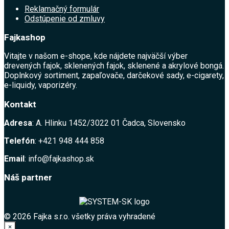
Reklamačný formulár
Odstúpenie od zmluvy
Fajkashop
Vitajte v našom e-shope, kde nájdete najväčší výber
drevených fajok, sklenených fajok, sklenené a akrylové bongá.
Doplnkový sortiment, zapaľovače, darčekové sady, e-cigarety,
e-liquidy, vaporizéry.
Kontakt
Adresa
: A. Hlinku 1452/3022 01 Čadca, Slovensko
Telefón
: +421 948 444 858
Email
: info@fajkashop.sk
Náš partner
© 2026 Fajka s.r.o. všetky práva vyhradené
×