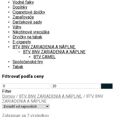
Vodné fajky
Doplnky
Cigaretové špičky
Zapaľovače
Darčekové sady
Váhy
Nikotínové vrecúška
Drvičky na tabak
E-cigarety
BTV, BNV ZARIADENIA A NÁPLNE.
BTV, BNV ZARIADENIA A NÁPLNE
BTV CAMEL
Spoločenské hry
Tabak
Filtrovať podľa ceny
Minimálna
Maximálna
Filter
cena
cena
Filter
Domov
/
BTV, BNV ZARIADENIA A NÁPLNE.
/
BTV, BNV
ZARIADENIA A NÁPLNE
Zoradené
Zobrazuje sa 7 výsledkov