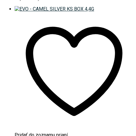
podľa
najnovších
Pridať do zoznamu prianí