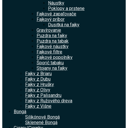
Náustky
Poklopy a prstene
Fajkové zapaľovače
Fajkový príbor
Dusitká na fajky
Gravírovanie
Puzdra na fajky
Puzdra na tabak
Fajkové náustky
Fajkové filtre
Fajkové popolníky
Šporič tabaku
Stojany na fajky
Fajky z Briaru
Fajky z Dubu
Fajky z Hrušky
Fajky z Olivy
Fajky z Palisandru
Fajky z Ružového dreva
Fajky z Višne
Bongá
Silikónové Bongá
Sklenené Bongá
Cigary/Cigarky