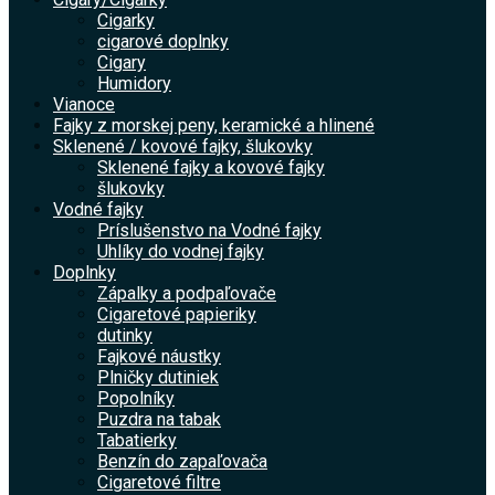
Cigarky
cigarové doplnky
Cigary
Humidory
Vianoce
Fajky z morskej peny, keramické a hlinené
Sklenené / kovové fajky, šlukovky
Sklenené fajky a kovové fajky
šlukovky
Vodné fajky
Príslušenstvo na Vodné fajky
Uhlíky do vodnej fajky
Doplnky
Zápalky a podpaľovače
Cigaretové papieriky
dutinky
Fajkové náustky
Plničky dutiniek
Popolníky
Puzdra na tabak
Tabatierky
Benzín do zapaľovača
Cigaretové filtre