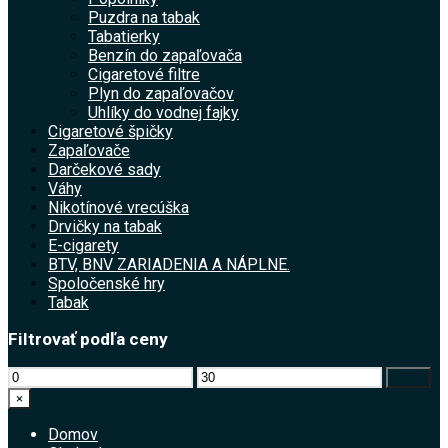
Puzdra na tabak
Tabatierky
Benzín do zapaľovača
Cigaretové filtre
Plyn do zapaľovačov
Uhlíky do vodnej fajky
Cigaretové špičky
Zapaľovače
Darčekové sady
Váhy
Nikotínové vrecúška
Drvičky na tabak
E-cigarety
BTV, BNV ZARIADENIA A NÁPLNE.
Spoločenské hry
Tabak
Filtrovať podľa ceny
Minimálna
Maximálna
Filter
cena
cena
×
Domov