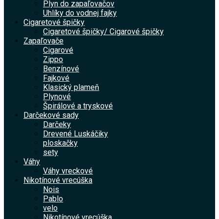
Plyn do zapaľovačov
Uhlíky do vodnej fajky
Cigaretové špičky
Cigaretové špičky/ Cigarové špičky
Zapaľovače
Cigarové
Zippo
Benzínové
Fajkové
Klasický plameň
Plynové
Špirálové a tryskové
Darčekové sady
Darčeky
Drevené Luskáčiky
ploskačky
sety
Váhy
Váhy vreckové
Nikotínové vrecúška
Nois
Pablo
velo
Nikotínové vrecúška