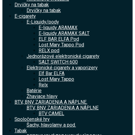
Drvičky na tabak
Drvičky na tabak
E-cigarety
E-Liquidy/pody
E-liquidy ARAMAX
E-liquidy ARAMAX SALT
ELF BAR ELFA Pod
Lost Mary Tappo Pod
RELX pod
Jednorázové elektronické cigarety
SALT SWITCH 600
Elektronické cigarety a vaporizery
Elf Bar ELFA
Lost Mary Tappo
Relx
Batérie
Žhaviace hlavy
BTV, BNV ZARIADENIA A NÁPLNE.
BTV, BNV ZARIADENIA A NÁPLNE
BTV CAMEL
Spoločenské hry
Šachy, hlavolamy a pod.
Tabak