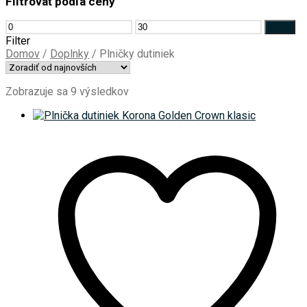
Filtrovať podľa ceny
Minimálna
Maximálna
Filter
cena
cena
Filter
Domov
/
Doplnky
/
Plničky dutiniek
Zoradené
Zobrazuje sa 9 výsledkov
podľa
najnovších