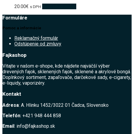
20.00
€
Pridať do košíka
s DPH
Formuláre
Pomoc a informácie
Reklamačný formulár
Odstúpenie od zmluvy
Fajkashop
Vitajte v našom e-shope, kde nájdete najväčší výber
drevených fajok, sklenených fajok, sklenené a akrylové bongá.
Doplnkový sortiment, zapaľovače, darčekové sady, e-cigarety,
e-liquidy, vaporizéry.
Kontakt
Adresa
: A. Hlinku 1452/3022 01 Čadca, Slovensko
Telefón
: +421 948 444 858
Email
: info@fajkashop.sk