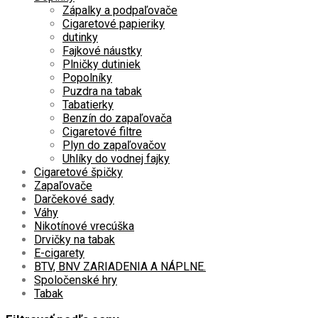
Zápalky a podpaľovače
Cigaretové papieriky
dutinky
Fajkové náustky
Plničky dutiniek
Popolníky
Puzdra na tabak
Tabatierky
Benzín do zapaľovača
Cigaretové filtre
Plyn do zapaľovačov
Uhlíky do vodnej fajky
Cigaretové špičky
Zapaľovače
Darčekové sady
Váhy
Nikotínové vrecúška
Drvičky na tabak
E-cigarety
BTV, BNV ZARIADENIA A NÁPLNE.
Spoločenské hry
Tabak