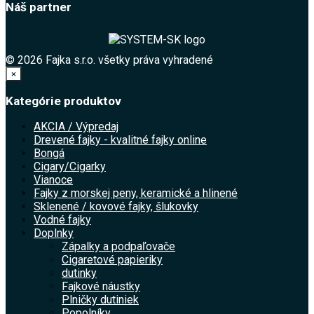
Náš partner
© 2026 Fajka s.r.o. všetky práva vyhradené
×
Kategórie produktov
AKCIA / Výpredaj
Drevené fajky - kvalitné fajky online
Bongá
Cigary/Cigarky
Vianoce
Fajky z morskej peny, keramické a hlinené
Sklenené / kovové fajky, šlukovky
Vodné fajky
Doplnky
Zápalky a podpaľovače
Cigaretové papieriky
dutinky
Fajkové náustky
Plničky dutiniek
Popolníky