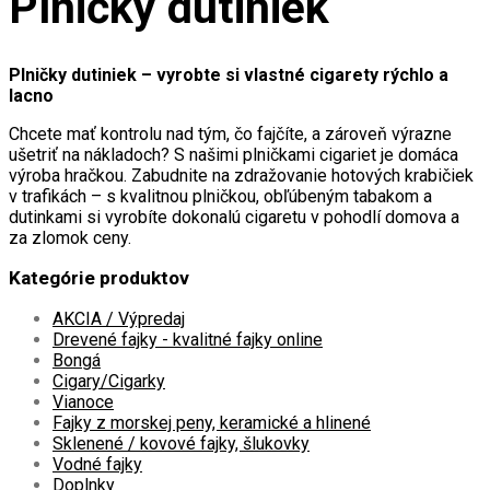
Plničky dutiniek
Plničky dutiniek – vyrobte si vlastné cigarety rýchlo a
lacno
Chcete mať kontrolu nad tým, čo fajčíte, a zároveň výrazne
ušetriť na nákladoch? S našimi plničkami cigariet je domáca
výroba hračkou. Zabudnite na zdražovanie hotových krabičiek
v trafikách – s kvalitnou plničkou, obľúbeným tabakom a
dutinkami si vyrobíte dokonalú cigaretu v pohodlí domova a
za zlomok ceny.
Kategórie produktov
AKCIA / Výpredaj
Drevené fajky - kvalitné fajky online
Bongá
Cigary/Cigarky
Vianoce
Fajky z morskej peny, keramické a hlinené
Sklenené / kovové fajky, šlukovky
Vodné fajky
Doplnky