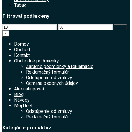
Tabak
Filtrovať podľa ceny
Minimálna
Maximálna
Filter
cena
cena
×
Domov
Obchod
Kontakt
Obchodné podmienky
Záručné podmienky a reklamácie
Reklamačný formulár
Odstúpenie od zmluvy
Ochrana osobných údajov
Ako nakupovať
Blog
Návody
Môj Účet
Odstúpenie od zmluvy
Reklamačný formulár
Kategórie produktov