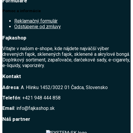
Formuláre
Pomoc a informácie
Reklamačný formulár
Odstúpenie od zmluvy
Fajkashop
Vitajte v našom e-shope, kde nájdete najväčší výber
drevených fajok, sklenených fajok, sklenené a akrylové bongá.
Doplnkový sortiment, zapaľovače, darčekové sady, e-cigarety,
e-liquidy, vaporizéry.
Kontakt
Adresa
: A. Hlinku 1452/3022 01 Čadca, Slovensko
Telefón
: +421 948 444 858
Email
: info@fajkashop.sk
Náš partner