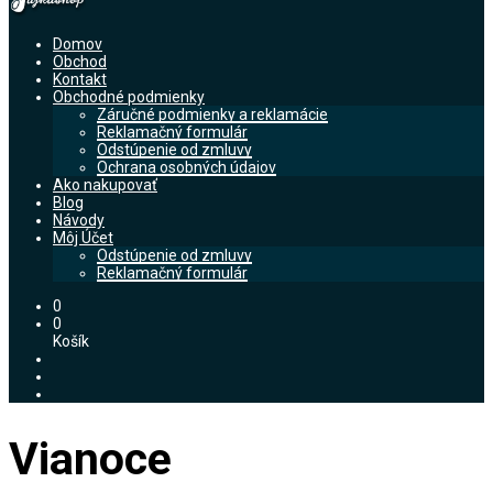
Domov
Obchod
Kontakt
Obchodné podmienky
Záručné podmienky a reklamácie
Reklamačný formulár
Odstúpenie od zmluvy
Ochrana osobných údajov
Ako nakupovať
Blog
Návody
Môj Účet
Odstúpenie od zmluvy
Reklamačný formulár
0
0
Košík
Vianoce