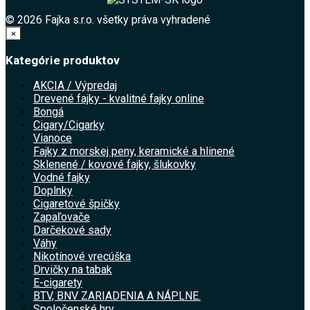
© 2026 Fajka s.r.o. všetky práva vyhradené
×
Kategórie produktov
AKCIA / Výpredaj
Drevené fajky - kvalitné fajky online
Bongá
Cigary/Cigarky
Vianoce
Fajky z morskej peny, keramické a hlinené
Sklenené / kovové fajky, šlukovky
Vodné fajky
Doplnky
Cigaretové špičky
Zapaľovače
Darčekové sady
Váhy
Nikotínové vrecúška
Drvičky na tabak
E-cigarety
BTV, BNV ZARIADENIA A NÁPLNE.
Spoločenské hry