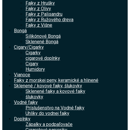
Fajky z Hrušky
Fajky z Olivy
Fajky z Palisandru
Fajky z Ružového dreva
Fajky z Višne
Bongá
Silikónové Bongá
Sklenené Bongá
Cigary/Cigarky
Cigarky
cigarové doplnky
Cigary
Humidory
Vianoce
Fajky z morskej peny, keramické a hlinené
Sklenené / kovové fajky, šlukovky
Sklenené fajky a kovové fajky
šlukovky
Vodné fajky
Príslušenstvo na Vodné fajky
Uhlíky do vodnej fajky
Doplnky
Zápalky a podpaľovače
Cigaretové papieriky