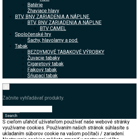
Batérie
Žhaviace hlavy
BTV, BNV ZARIADENIA A NÁPLNE.
BTV, BNV ZARIADENIA A NÁPLNE
BTV CAMEL
Spoločenské hry
Šachy, hlavolamy a pod.
Tabak
BEZDYMOVÉ TABAKOVÉ VÝROBKY
Žuvacie tabaky
Cigaretový tabak
Fajkový tabak
Šňupací tabak
×
Začnite vyhľadávať produkty.
S cieľom uľahčiť užívateľom používať naše webové stránky
využívame cookies. Používaním našich stránok súhlasíte s
ukladaním súborov cookie na vašom počítači / zariadení.