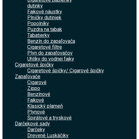
dutinky
Fajkové náustky
Plničky dutiniek
Popolníky
Puzdra na tabak
Tabatierky
Benzín do zapaľovača
Cigaretové filtre
Plyn do zapaľovačov
Uhlíky do vodnej fajky
Cigaretové špičky
Cigaretové špičky/ Cigarové špičky
Zapaľovače
Cigarové
Zippo
Benzínové
Fajkové
Klasický plameň
Plynové
Špirálové a tryskové
Darčekové sady
Darčeky
Drevené Luskáčiky