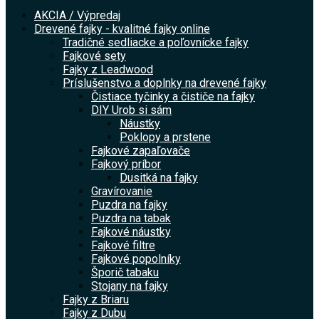
AKCIA / Výpredaj
Drevené fajky - kvalitné fajky online
Tradičné sedliacke a poľovnícke fajky
Fajkové sety
Fajky z Leadwood
Príslušenstvo a doplnky na drevené fajky
Čistiace tyčinky a čističe na fajky
DIY Urob si sám
Náustky
Poklopy a prstene
Fajkové zapaľovače
Fajkový príbor
Dusitká na fajky
Gravírovanie
Puzdra na fajky
Puzdra na tabak
Fajkové náustky
Fajkové filtre
Fajkové popolníky
Šporič tabaku
Stojany na fajky
Fajky z Briaru
Fajky z Dubu