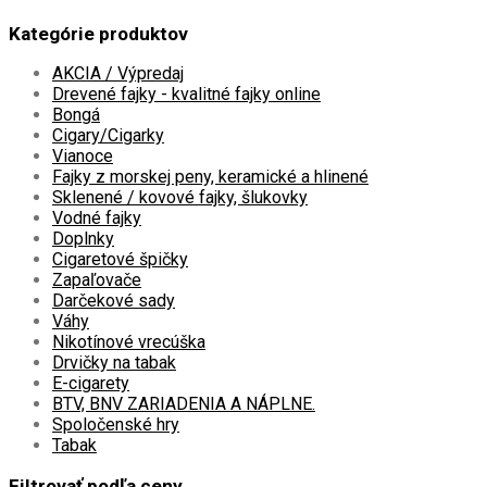
Kategórie produktov
AKCIA / Výpredaj
Drevené fajky - kvalitné fajky online
Bongá
Cigary/Cigarky
Vianoce
Fajky z morskej peny, keramické a hlinené
Sklenené / kovové fajky, šlukovky
Vodné fajky
Doplnky
Cigaretové špičky
Zapaľovače
Darčekové sady
Váhy
Nikotínové vrecúška
Drvičky na tabak
E-cigarety
BTV, BNV ZARIADENIA A NÁPLNE.
Spoločenské hry
Tabak
Filtrovať podľa ceny