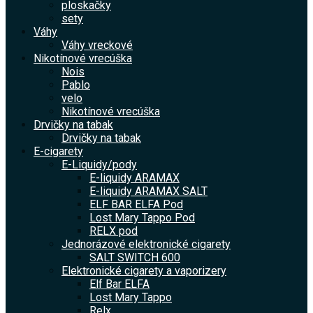
ploskačky
sety
Váhy
Váhy vreckové
Nikotínové vrecúška
Nois
Pablo
velo
Nikotínové vrecúška
Drvičky na tabak
Drvičky na tabak
E-cigarety
E-Liquidy/pody
E-liquidy ARAMAX
E-liquidy ARAMAX SALT
ELF BAR ELFA Pod
Lost Mary Tappo Pod
RELX pod
Jednorázové elektronické cigarety
SALT SWITCH 600
Elektronické cigarety a vaporizery
Elf Bar ELFA
Lost Mary Tappo
Relx