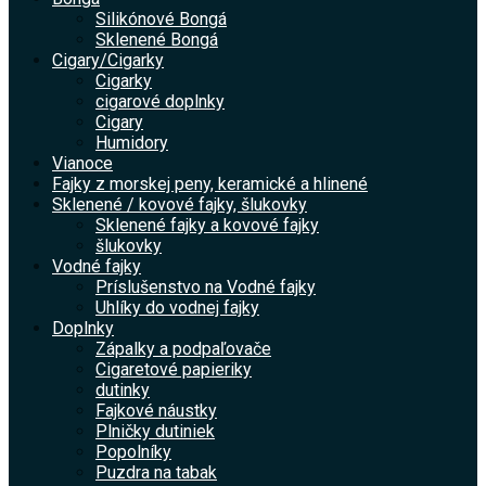
Silikónové Bongá
Sklenené Bongá
Cigary/Cigarky
Cigarky
cigarové doplnky
Cigary
Humidory
Vianoce
Fajky z morskej peny, keramické a hlinené
Sklenené / kovové fajky, šlukovky
Sklenené fajky a kovové fajky
šlukovky
Vodné fajky
Príslušenstvo na Vodné fajky
Uhlíky do vodnej fajky
Doplnky
Zápalky a podpaľovače
Cigaretové papieriky
dutinky
Fajkové náustky
Plničky dutiniek
Popolníky
Puzdra na tabak