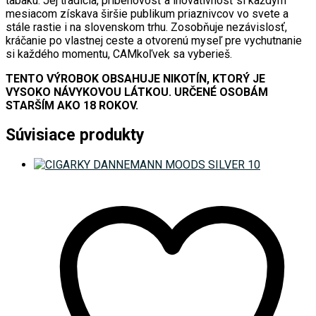
tabaku. Jej tradícia, príbehovosť a inovatívnosť si každým
mesiacom získava širšie publikum priaznivcov vo svete a
stále rastie i na slovenskom trhu. Zosobňuje nezávislosť,
kráčanie po vlastnej ceste a otvorenú myseľ pre vychutnanie
si každého momentu, CAMkoľvek sa vyberieš.
TENTO VÝROBOK OBSAHUJE NIKOTÍN, KTORÝ JE
VYSOKO NÁVYKOVOU LÁTKOU. URČENÉ OSOBÁM
STARŠÍM AKO 18 ROKOV.
Súvisiace produkty