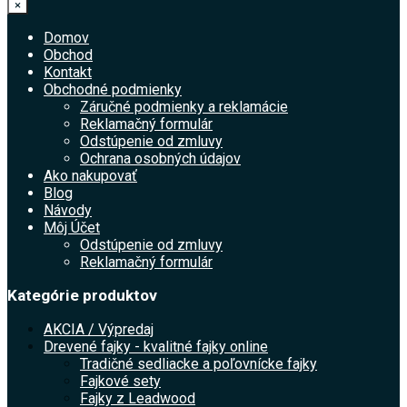
×
Domov
Obchod
Kontakt
Obchodné podmienky
Záručné podmienky a reklamácie
Reklamačný formulár
Odstúpenie od zmluvy
Ochrana osobných údajov
Ako nakupovať
Blog
Návody
Môj Účet
Odstúpenie od zmluvy
Reklamačný formulár
Kategórie produktov
AKCIA / Výpredaj
Drevené fajky - kvalitné fajky online
Tradičné sedliacke a poľovnícke fajky
Fajkové sety
Fajky z Leadwood