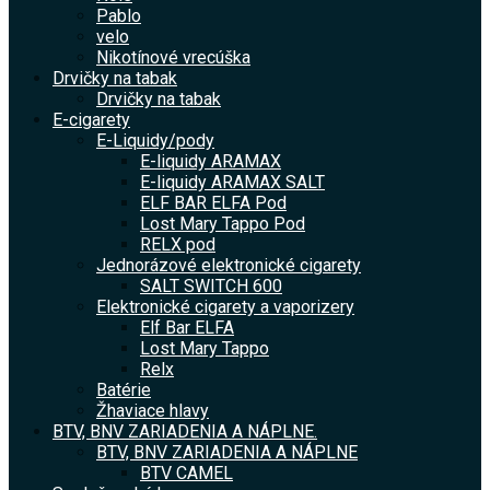
Pablo
velo
Nikotínové vrecúška
Drvičky na tabak
Drvičky na tabak
E-cigarety
E-Liquidy/pody
E-liquidy ARAMAX
E-liquidy ARAMAX SALT
ELF BAR ELFA Pod
Lost Mary Tappo Pod
RELX pod
Jednorázové elektronické cigarety
SALT SWITCH 600
Elektronické cigarety a vaporizery
Elf Bar ELFA
Lost Mary Tappo
Relx
Batérie
Žhaviace hlavy
BTV, BNV ZARIADENIA A NÁPLNE.
BTV, BNV ZARIADENIA A NÁPLNE
BTV CAMEL