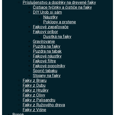
Príslušenstvo a doplnky na drevené fajky
Čistiace tyčinky a čističe na fajky
DIY Urob si sám
Náustky
Poklopy a prstene
Fajkové zapaľovače
Fajkový príbor
Dusitká na fajky
Gravírovanie
Puzdra na fajky
Puzdra na tabak
Fajkové náustky
Fajkové filtre
Fajkové popolníky
Šporič tabaku
Stojany na fajky
Fajky z Briaru
Fajky z Dubu
Fajky z Hrušky
Fajky z Olivy
Fajky z Palisandru
Fajky z Ružového dreva
Fajky z Višne
Bongá