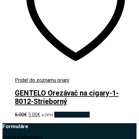
Pridať do zoznamu prianí
GENTELO Orezávač na cigary-1-
8012-Strieborný
Pôvodná
Aktuálna
6.00
€
5.00
€
Pridať do košíka
s DPH
cena
cena
Formuláre
bola:
je:
6.00€.
5.00€.
Pomoc a informácie