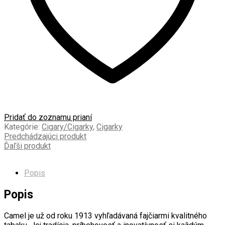
Pridať do zoznamu prianí
Kategórie:
Cigary/Cigarky
,
Cigarky
Predchádzajúci produkt
Ďaľši produkt
Popis
Popis
Camel je už od roku 1913 vyhľadávaná fajčiarmi kvalitného