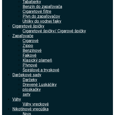
Tabatierky
Benzín do zapaľovača
Cigaretové filtre
Plyn do zapaľovačov
Uhlíky do vodnej fajky
Cigaretové špičky
Cigaretové špičky/ Cigarové špičky
Zapaľovače
Cigarové
Zippo
Benzínové
Fajkové
Klasický plameň
Plynové
Špirálové a tryskové
Darčekové sady
Darčeky
Drevené Luskáčiky
ploskačky
sety
Váhy
Váhy vreckové
Nikotínové vrecúška
Nois