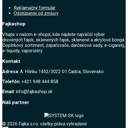
Reklamačný formulár
Odstúpenie od zmluvy
Fajkashop
Vitajte v našom e-shope, kde nájdete najväčší výber
drevených fajok, sklenených fajok, sklenené a akrylové bongá.
Doplnkový sortiment, zapaľovače, darčekové sady, e-cigarety,
e-liquidy, vaporizéry.
Kontakt
Adresa
: A. Hlinku 1452/3022 01 Čadca, Slovensko
Telefón
: +421 948 444 858
Email
: info@fajkashop.sk
Náš partner
© 2026 Fajka s.r.o. všetky práva vyhradené