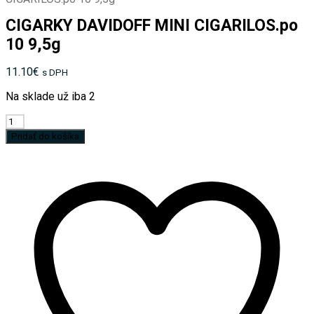
CIGARKY DAVIDOFF MINI CIGARILOS.po
10 9,5g
11.10
€
s DPH
Na sklade už iba 2
množstvo
CIGARKY
Pridať do košíka
DAVIDOFF
MINI
CIGARILOS.po
10
9,5g