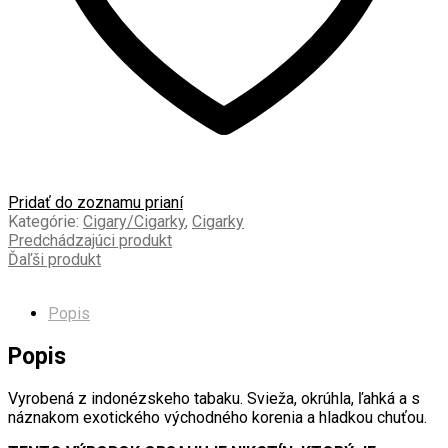
Pridať do zoznamu prianí
Kategórie:
Cigary/Cigarky
,
Cigarky
Predchádzajúci produkt
Ďaľši produkt
Popis
Popis
Vyrobená z indonézskeho tabaku. Svieža, okrúhla, ľahká a s
náznakom exotického východného korenia a hladkou chuťou.