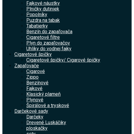
Fajkové náustky
Plničky dutiniek
Popolníky
Puzdra na tabak
Tabatierky
Benzín do zapaľovača
Cigaretové filtre
Plyn do zapaľovačov
Uhlíky do vodnej fajky
Cigaretové špičky
Cigaretové špičky/ Cigarové špičky
Zapaľovače
Cigarové
Zippo
Benzínové
Fajkové
Klasický plameň
Plynové
Špirálové a tryskové
Darčekové sady
Darčeky
Drevené Luskáčiky
ploskačky
sety