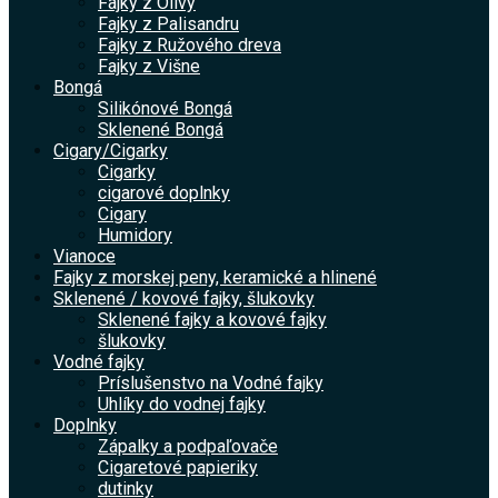
Fajky z Olivy
Fajky z Palisandru
Fajky z Ružového dreva
Fajky z Višne
Bongá
Silikónové Bongá
Sklenené Bongá
Cigary/Cigarky
Cigarky
cigarové doplnky
Cigary
Humidory
Vianoce
Fajky z morskej peny, keramické a hlinené
Sklenené / kovové fajky, šlukovky
Sklenené fajky a kovové fajky
šlukovky
Vodné fajky
Príslušenstvo na Vodné fajky
Uhlíky do vodnej fajky
Doplnky
Zápalky a podpaľovače
Cigaretové papieriky
dutinky