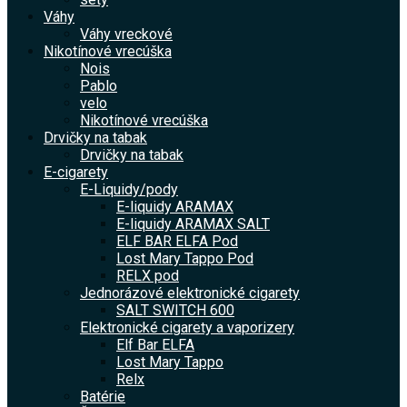
Váhy
Váhy vreckové
Nikotínové vrecúška
Nois
Pablo
velo
Nikotínové vrecúška
Drvičky na tabak
Drvičky na tabak
E-cigarety
E-Liquidy/pody
E-liquidy ARAMAX
E-liquidy ARAMAX SALT
ELF BAR ELFA Pod
Lost Mary Tappo Pod
RELX pod
Jednorázové elektronické cigarety
SALT SWITCH 600
Elektronické cigarety a vaporizery
Elf Bar ELFA
Lost Mary Tappo
Relx
Batérie