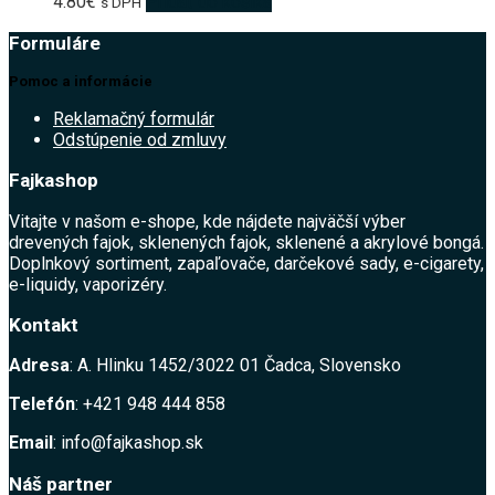
4.80
€
Pridať do košíka
s DPH
Formuláre
Pomoc a informácie
Reklamačný formulár
Odstúpenie od zmluvy
Fajkashop
Vitajte v našom e-shope, kde nájdete najväčší výber
drevených fajok, sklenených fajok, sklenené a akrylové bongá.
Doplnkový sortiment, zapaľovače, darčekové sady, e-cigarety,
e-liquidy, vaporizéry.
Kontakt
Adresa
: A. Hlinku 1452/3022 01 Čadca, Slovensko
Telefón
: +421 948 444 858
Email
: info@fajkashop.sk
Náš partner