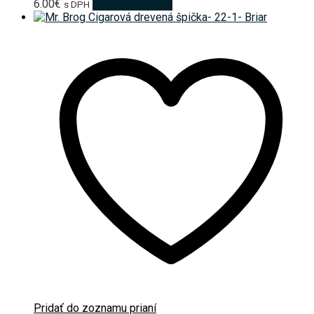
6.00
€
Pridať do košíka
s DPH
Pridať do zoznamu prianí