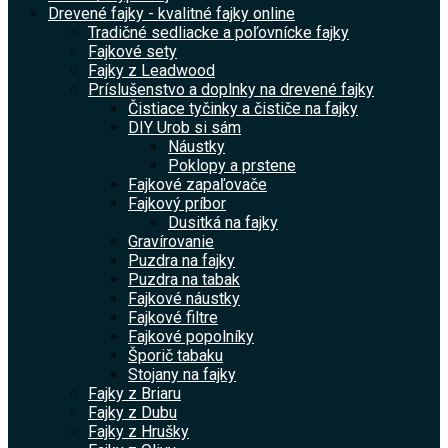
Drevené fajky - kvalitné fajky online
Tradičné sedliacke a poľovnícke fajky
Fajkové sety
Fajky z Leadwood
Príslušenstvo a doplnky na drevené fajky
Čistiace tyčinky a čističe na fajky
DIY Urob si sám
Náustky
Poklopy a prstene
Fajkové zapaľovače
Fajkový príbor
Dusitká na fajky
Gravírovanie
Puzdra na fajky
Puzdra na tabak
Fajkové náustky
Fajkové filtre
Fajkové popolníky
Šporič tabaku
Stojany na fajky
Fajky z Briaru
Fajky z Dubu
Fajky z Hrušky