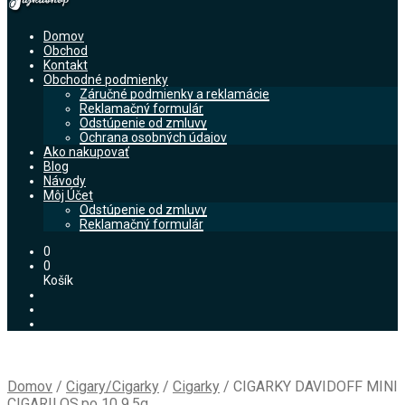
Domov
Obchod
Kontakt
Obchodné podmienky
Záručné podmienky a reklamácie
Reklamačný formulár
Odstúpenie od zmluvy
Ochrana osobných údajov
Ako nakupovať
Blog
Návody
Môj Účet
Odstúpenie od zmluvy
Reklamačný formulár
0
0
Košík
Domov
/
Cigary/Cigarky
/
Cigarky
/
CIGARKY DAVIDOFF MINI
CIGARILOS.po 10 9,5g