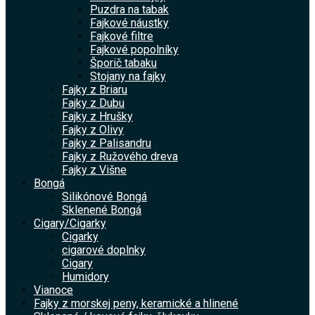
Puzdra na tabak
Fajkové náustky
Fajkové filtre
Fajkové popolníky
Šporič tabaku
Stojany na fajky
Fajky z Briaru
Fajky z Dubu
Fajky z Hrušky
Fajky z Olivy
Fajky z Palisandru
Fajky z Ružového dreva
Fajky z Višne
Bongá
Silikónové Bongá
Sklenené Bongá
Cigary/Cigarky
Cigarky
cigarové doplnky
Cigary
Humidory
Vianoce
Fajky z morskej peny, keramické a hlinené