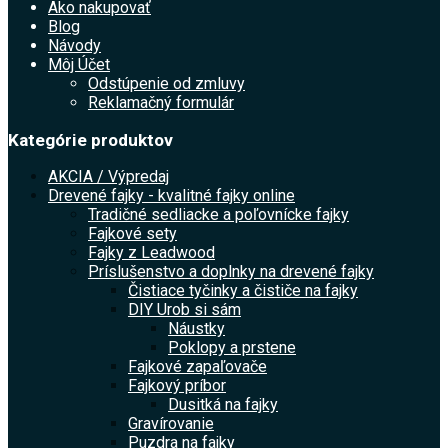
Ako nakupovať
Blog
Návody
Môj Účet
Odstúpenie od zmluvy
Reklamačný formulár
Kategórie produktov
AKCIA / Výpredaj
Drevené fajky - kvalitné fajky online
Tradičné sedliacke a poľovnícke fajky
Fajkové sety
Fajky z Leadwood
Príslušenstvo a doplnky na drevené fajky
Čistiace tyčinky a čističe na fajky
DIY Urob si sám
Náustky
Poklopy a prstene
Fajkové zapaľovače
Fajkový príbor
Dusitká na fajky
Gravírovanie
Puzdra na fajky