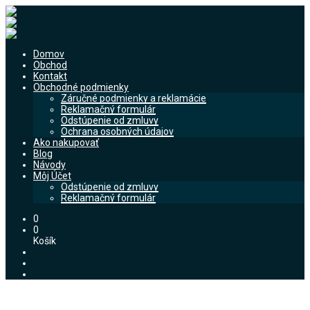
Domov
Obchod
Kontakt
Obchodné podmienky
Záručné podmienky a reklamácie
Reklamačný formulár
Odstúpenie od zmluvy
Ochrana osobných údajov
Ako nakupovať
Blog
Návody
Môj Účet
Odstúpenie od zmluvy
Reklamačný formulár
0
0
Košík