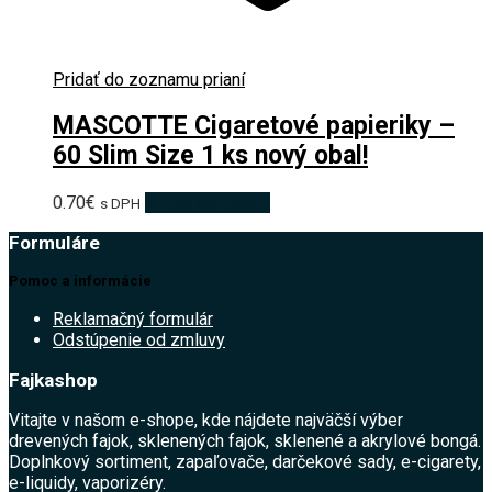
Pridať do zoznamu prianí
MASCOTTE Cigaretové papieriky –
60 Slim Size 1 ks nový obal!
0.70
€
Pridať do košíka
s DPH
Formuláre
Pomoc a informácie
Reklamačný formulár
Odstúpenie od zmluvy
Fajkashop
Vitajte v našom e-shope, kde nájdete najväčší výber
drevených fajok, sklenených fajok, sklenené a akrylové bongá.
Doplnkový sortiment, zapaľovače, darčekové sady, e-cigarety,
e-liquidy, vaporizéry.