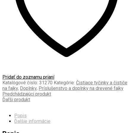
Pridať do zoznamu prianí
Katalógové číslo:
31270
Kategórie:
Čistiace tyčinky a čističe
na fajky
,
Doplnky
,
Príslušenstvo a doplnky na drevené fajky
Predchádzajúci produkt
Ďaľši produkt
Popis
Ďalšie informácie