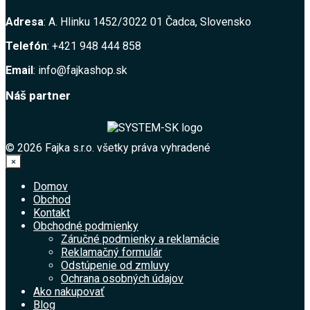
Adresa
: A. Hlinku 1452/3022 01 Čadca, Slovensko
Telefón
: +421 948 444 858
Email
: info@fajkashop.sk
Náš partner
© 2026 Fajka s.r.o. všetky práva vyhradené
×
Domov
Obchod
Kontakt
Obchodné podmienky
Záručné podmienky a reklamácie
Reklamačný formulár
Odstúpenie od zmluvy
Ochrana osobných údajov
Ako nakupovať
Blog