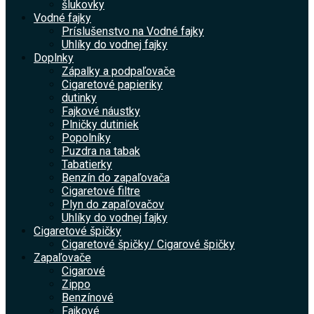
šlukovky
Vodné fajky
Príslušenstvo na Vodné fajky
Uhlíky do vodnej fajky
Doplnky
Zápalky a podpaľovače
Cigaretové papieriky
dutinky
Fajkové náustky
Plničky dutiniek
Popolníky
Puzdra na tabak
Tabatierky
Benzín do zapaľovača
Cigaretové filtre
Plyn do zapaľovačov
Uhlíky do vodnej fajky
Cigaretové špičky
Cigaretové špičky/ Cigarové špičky
Zapaľovače
Cigarové
Zippo
Benzínové
Fajkové