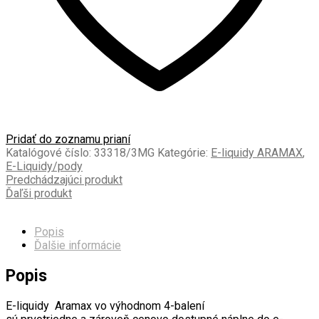
Pridať do zoznamu prianí
Katalógové číslo:
33318/3MG
Kategórie:
E-liquidy ARAMAX
,
E-Liquidy/pody
Predchádzajúci produkt
Ďaľši produkt
Popis
Ďalšie informácie
Popis
E-liquidy Aramax vo výhodnom 4-balení