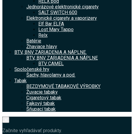
RELX pod
Jednorázové elektronické cigarety
SALT SWITCH 600
Elektronické cigarety a vaporizery
Elf Bar ELFA
Lost Mary Tappo
Relx
Batérie
Žhaviace hlavy
BTV, BNV ZARIADENIA A NÁPLNE.
BTV, BNV ZARIADENIA A NÁPLNE
BTV CAMEL
Spoločenské hry
Šachy, hlavolamy a pod.
Tabak
BEZDYMOVÉ TABAKOVÉ VÝROBKY
Žuvacie tabaky
Cigaretový tabak
Fajkový tabak
Šňupací tabak
×
Začnite vyhľadávať produkty.