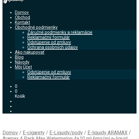
Domov
Obchod
Kontakt
Obchodné podmienky
Záručné podmienky a reklamácie
Reklamačný formulár
Odstúpenie od zmluvy
Ochrana osobných údajov
Ako nakupovať
Blog
Návody
Môj Účet
Odstúpenie od zmluvy
Reklamačný formulár
0
0
Košík
Domov
/
E-cigarety
/
E-Liquidy/pody
/
E-liquidy ARAMAX
/
Aramax 4 Pack Max Watermelon 4×10 ml 6mg/ml e-liquid