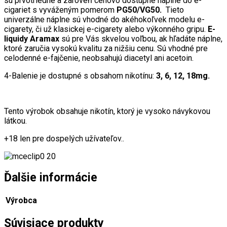
sú prvotriedne
a
zároveň cenovo dostupné náplne do e-
cigariet s vyváženým pomerom
PG50/VG50.
Tieto
univerzálne náplne sú vhodné do akéhokoľvek modelu e-
cigarety, či u
ž
klasickej e-cigarety alebo výkonného gripu.
E-
liquidy Aramax
sú pre Vás skvelou voľbou, ak hľadáte náplne,
ktoré zaručia vysokú kvalitu za nižšiu cenu. Sú vhodné pre
celodenné e-fajčenie, neobsahujú diacetyl ani acetoin.
4-Balenie je dostupné s obsahom nikotínu:
3, 6, 12, 18mg.
Tento výrobok obsahuje nikotín, ktorý je vysoko návykovou
látkou.
+18 len pre dospelých užívateľov..
Ďalšie informácie
Výrobca
Súvisiace produkty