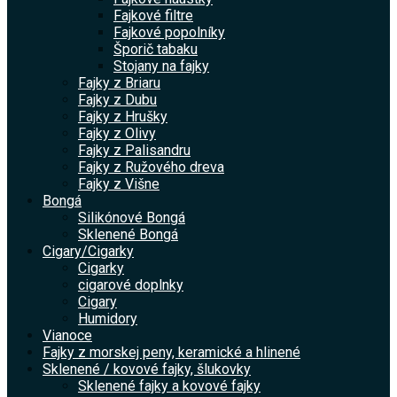
Fajkové filtre
Fajkové popolníky
Šporič tabaku
Stojany na fajky
Fajky z Briaru
Fajky z Dubu
Fajky z Hrušky
Fajky z Olivy
Fajky z Palisandru
Fajky z Ružového dreva
Fajky z Višne
Bongá
Silikónové Bongá
Sklenené Bongá
Cigary/Cigarky
Cigarky
cigarové doplnky
Cigary
Humidory
Vianoce
Fajky z morskej peny, keramické a hlinené
Sklenené / kovové fajky, šlukovky
Sklenené fajky a kovové fajky