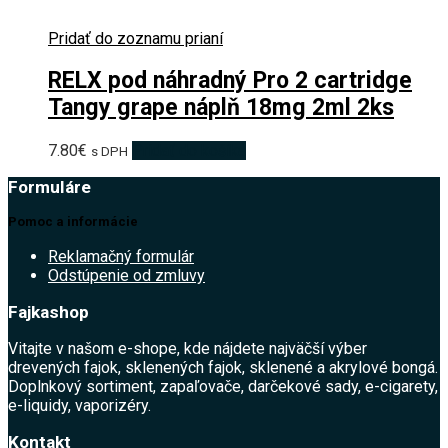
Pridať do zoznamu prianí
RELX pod náhradný Pro 2 cartridge
Tangy grape náplň 18mg 2ml 2ks
7.80
€
Pridať do košíka
s DPH
Formuláre
Pomoc a informácie
Reklamačný formulár
Odstúpenie od zmluvy
Fajkashop
Vitajte v našom e-shope, kde nájdete najväčší výber
drevených fajok, sklenených fajok, sklenené a akrylové bongá.
Doplnkový sortiment, zapaľovače, darčekové sady, e-cigarety,
e-liquidy, vaporizéry.
Kontakt