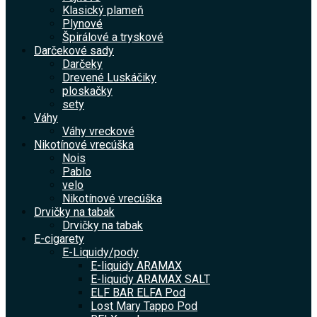
Klasický plameň
Plynové
Špirálové a tryskové
Darčekové sady
Darčeky
Drevené Luskáčiky
ploskačky
sety
Váhy
Váhy vreckové
Nikotínové vrecúška
Nois
Pablo
velo
Nikotínové vrecúška
Drvičky na tabak
Drvičky na tabak
E-cigarety
E-Liquidy/pody
E-liquidy ARAMAX
E-liquidy ARAMAX SALT
ELF BAR ELFA Pod
Lost Mary Tappo Pod