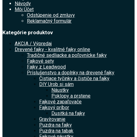
Návody
Môj Účet
Odstúpenie od zmluvy
Reklamačný formulár
Kategórie produktov
AKCIA / Výpredaj
Drevené fajky - kvalitné fajky online
Tradičné sedliacke a poľovnícke fajky
Fajkové sety
Fajky z Leadwood
Príslušenstvo a doplnky na drevené fajky
Čistiace tyčinky a čističe na fajky
DIY Urob si sám
Náustky
Poklopy a prstene
Fajkové zapaľovače
Fajkový príbor
Dusitká na fajky
Gravírovanie
Puzdra na fajky
Puzdra na tabak
Fajkové náustky