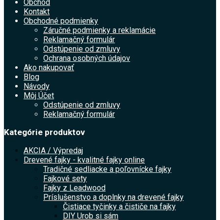
Obchod
Kontakt
Obchodné podmienky
Záručné podmienky a reklamácie
Reklamačný formulár
Odstúpenie od zmluvy
Ochrana osobných údajov
Ako nakupovať
Blog
Návody
Môj Účet
Odstúpenie od zmluvy
Reklamačný formulár
Kategórie produktov
AKCIA / Výpredaj
Drevené fajky - kvalitné fajky online
Tradičné sedliacke a poľovnícke fajky
Fajkové sety
Fajky z Leadwood
Príslušenstvo a doplnky na drevené fajky
Čistiace tyčinky a čističe na fajky
DIY Urob si sám