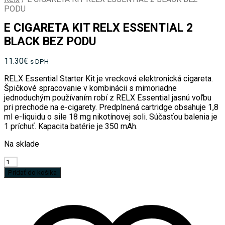
PODU
E CIGARETA KIT RELX ESSENTIAL 2
BLACK BEZ PODU
11.30
€
s DPH
RELX Essential Starter Kit je vrecková elektronická cigareta.
Špičkové spracovanie v kombinácii s mimoriadne
jednoduchým používaním robí z RELX Essential jasnú voľbu
pri prechode na e-cigarety. Predplnená cartridge obsahuje 1,8
ml e-liquidu o sile 18 mg nikotínovej soli. Súčasťou balenia je
1 príchuť. Kapacita batérie je 350 mAh.
Na sklade
množstvo
E
Pridať do košíka
CIGARETA
KIT
RELX
ESSENTIAL
2