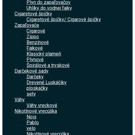
Plyn do zapaľovačov
Uhlíky do vodnej fajky
Cigaretové špičky
Cigaretové špičky/ Cigarové špičky
Zapaľovače
Cigarové
Zippo
Benzínové
Fajkové
Klasický plameň
Plynové
Špirálové a tryskové
Darčekové sady
Darčeky
Drevené Luskáčiky
ploskačky
sety
Váhy
Váhy vreckové
Nikotínové vrecúška
Nois
Pablo
velo
Nikotínové vrecúška