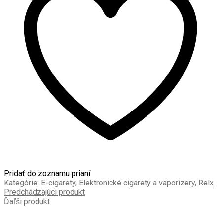
BLACK
BEZ
PODU
Pridať do zoznamu prianí
Kategórie:
E-cigarety
,
Elektronické cigarety a vaporizery
,
Relx
Predchádzajúci produkt
Ďaľši produkt