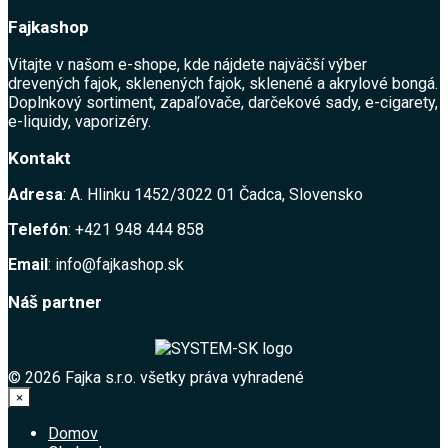
Fajkashop
Vitajte v našom e-shope, kde nájdete najväčší výber
drevených fajok, sklenených fajok, sklenené a akrylové bongá.
Doplnkový sortiment, zapaľovače, darčekové sady, e-cigarety,
e-liquidy, vaporizéry.
Kontakt
Adresa
: A. Hlinku 1452/3022 01 Čadca, Slovensko
Telefón
: +421 948 444 858
Email
: info@fajkashop.sk
Náš partner
© 2026 Fajka s.r.o. všetky práva vyhradené
×
Domov