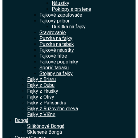
Náustky
Poklopy a prstene
Fajkové zapaľovače
Fajkový príbor
Dusitká na fajky
Gravírovanie
Puzdra na fajky
Puzdra na tabak
Fajkové náustky
Fajkové filtre
Fajkové popolníky
Šporič tabaku
Stojany na fajky
Fajky z Briaru
Fajky z Dubu
Fajky z Hrušky
Fajky z Olivy
Fajky z Palisandru
Fajky z Ružového dreva
Fajky z Višne
Bongá
Silikónové Bongá
Sklenené Bongá
Cigary/Cigarky