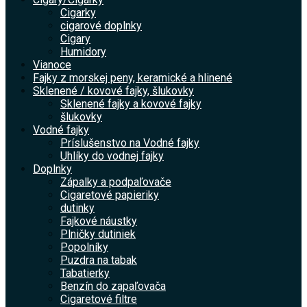
Cigarky
cigarové doplnky
Cigary
Humidory
Vianoce
Fajky z morskej peny, keramické a hlinené
Sklenené / kovové fajky, šlukovky
Sklenené fajky a kovové fajky
šlukovky
Vodné fajky
Príslušenstvo na Vodné fajky
Uhlíky do vodnej fajky
Doplnky
Zápalky a podpaľovače
Cigaretové papieriky
dutinky
Fajkové náustky
Plničky dutiniek
Popolníky
Puzdra na tabak
Tabatierky
Benzín do zapaľovača
Cigaretové filtre