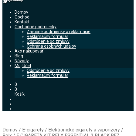
Domov
Obchod
Kontakt
Obchodné podmienky
Záručné podmienky a reklamácie
Reklamačný formulár
Odstúpenie od zmluvy
Ochrana osobných údajov
Ako nakupovať
Blog
Návody
Môj Účet
Odstúpenie od zmluvy
Reklamačný formulár
0
0
Košík
Domov
/
E-cigarety
/
Elektronické cigarety a vaporizery
/
Relx
/
E CIGARETA KIT RELX ESSENTIAL 2 BLACK BEZ