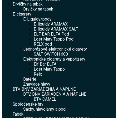
Drvičky na tabak
Drvičky na tabak
E-cigarety
E-Liquidy/pody
E-liquidy ARAMAX
E-liquidy ARAMAX SALT
ELF BAR ELFA Pod
Lost Mary Tappo Pod
RELX pod
Jednorázové elektronické cigarety
SALT SWITCH 600
Elektronické cigarety a vaporizery
Elf Bar ELFA
Lost Mary Tappo
Relx
Batérie
Žhaviace hlavy
BTV, BNV ZARIADENIA A NÁPLNE.
BTV, BNV ZARIADENIA A NÁPLNE
BTV CAMEL
Spoločenské hry
Šachy, hlavolamy a pod.
Tabak