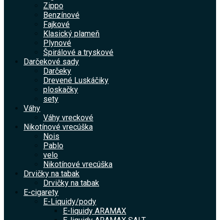
Zippo
Benzínové
Fajkové
Klasický plameň
Plynové
Špirálové a tryskové
Darčekové sady
Darčeky
Drevené Luskáčiky
ploskačky
sety
Váhy
Váhy vreckové
Nikotínové vrecúška
Nois
Pablo
velo
Nikotínové vrecúška
Drvičky na tabak
Drvičky na tabak
E-cigarety
E-Liquidy/pody
E-liquidy ARAMAX