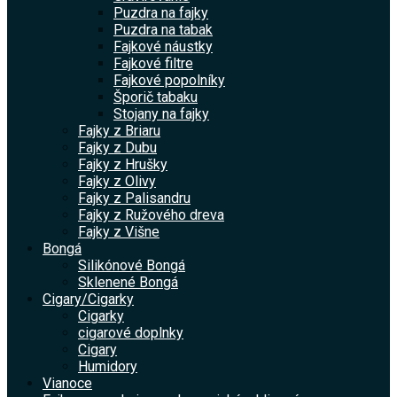
Puzdra na fajky
Puzdra na tabak
Fajkové náustky
Fajkové filtre
Fajkové popolníky
Šporič tabaku
Stojany na fajky
Fajky z Briaru
Fajky z Dubu
Fajky z Hrušky
Fajky z Olivy
Fajky z Palisandru
Fajky z Ružového dreva
Fajky z Višne
Bongá
Silikónové Bongá
Sklenené Bongá
Cigary/Cigarky
Cigarky
cigarové doplnky
Cigary
Humidory
Vianoce