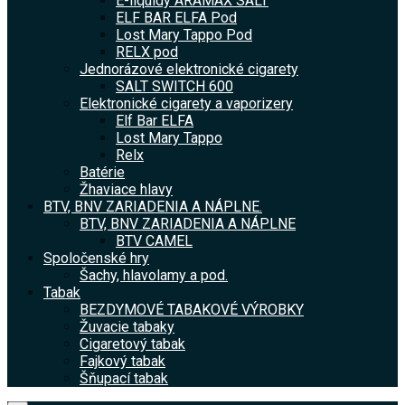
E-liquidy ARAMAX SALT
ELF BAR ELFA Pod
Lost Mary Tappo Pod
RELX pod
Jednorázové elektronické cigarety
SALT SWITCH 600
Elektronické cigarety a vaporizery
Elf Bar ELFA
Lost Mary Tappo
Relx
Batérie
Žhaviace hlavy
BTV, BNV ZARIADENIA A NÁPLNE.
BTV, BNV ZARIADENIA A NÁPLNE
BTV CAMEL
Spoločenské hry
Šachy, hlavolamy a pod.
Tabak
BEZDYMOVÉ TABAKOVÉ VÝROBKY
Žuvacie tabaky
Cigaretový tabak
Fajkový tabak
Šňupací tabak