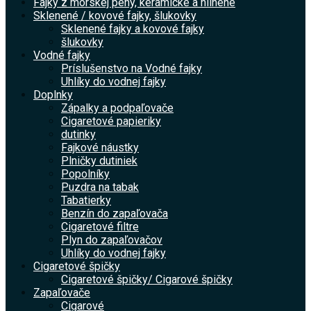
Fajky z morskej peny, keramické a hlinené
Sklenené / kovové fajky, šlukovky
Sklenené fajky a kovové fajky
šlukovky
Vodné fajky
Príslušenstvo na Vodné fajky
Uhlíky do vodnej fajky
Doplnky
Zápalky a podpaľovače
Cigaretové papieriky
dutinky
Fajkové náustky
Plničky dutiniek
Popolníky
Puzdra na tabak
Tabatierky
Benzín do zapaľovača
Cigaretové filtre
Plyn do zapaľovačov
Uhlíky do vodnej fajky
Cigaretové špičky
Cigaretové špičky/ Cigarové špičky
Zapaľovače
Cigarové