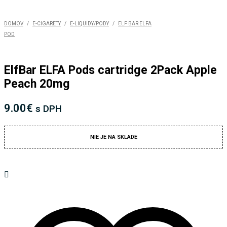
DOMOV
/
E-CIGARETY
/
E-LIQUIDY/PODY
/
ELF BAR ELFA
POD
ElfBar ELFA Pods cartridge 2Pack Apple
Peach 20mg
9.00
€
s DPH
NIE JE NA SKLADE