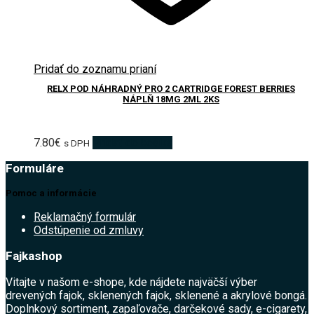
Pridať do zoznamu prianí
RELX POD NÁHRADNÝ PRO 2 CARTRIDGE FOREST BERRIES
NÁPLŇ 18MG 2ML 2KS
7.80
€
Pridať do košíka
s DPH
Formuláre
Pomoc a informácie
Reklamačný formulár
Odstúpenie od zmluvy
Fajkashop
Vitajte v našom e-shope, kde nájdete najväčší výber
drevených fajok, sklenených fajok, sklenené a akrylové bongá.
Doplnkový sortiment, zapaľovače, darčekové sady, e-cigarety,