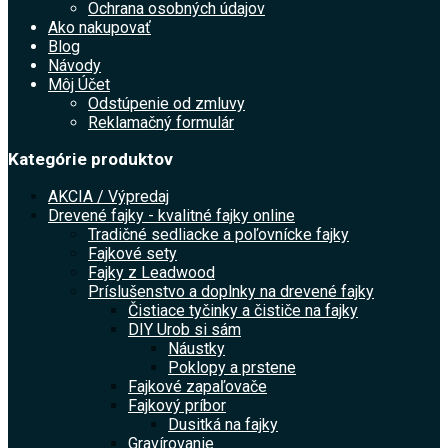
Ochrana osobných údajov
Ako nakupovať
Blog
Návody
Môj Účet
Odstúpenie od zmluvy
Reklamačný formulár
Kategórie produktov
AKCIA / Výpredaj
Drevené fajky - kvalitné fajky online
Tradičné sedliacke a poľovnícke fajky
Fajkové sety
Fajky z Leadwood
Príslušenstvo a doplnky na drevené fajky
Čistiace tyčinky a čističe na fajky
DIY Urob si sám
Náustky
Poklopy a prstene
Fajkové zapaľovače
Fajkový príbor
Dusitká na fajky
Gravírovanie