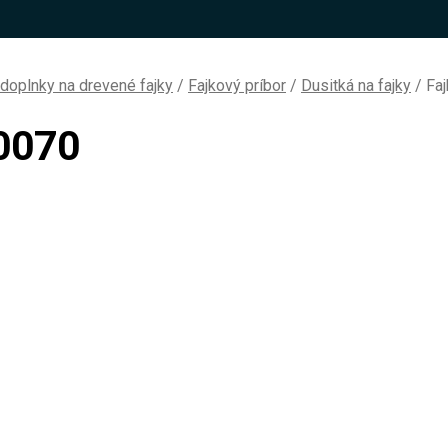
 doplnky na drevené fajky
/
Fajkový príbor
/
Dusitká na fajky
/
Faj
30070