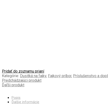
Pridať do zoznamu prianí
Kategórie:
Dusitká na fajky
,
Fajkový príbor
,
Príslušenstvo a dopl
Predchádzajúci produkt
Ďaľši produkt
Popis
Ďalšie informácie