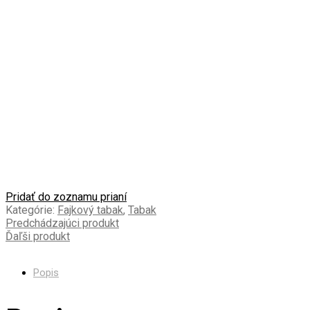
Pridať do zoznamu prianí
Kategórie:
Fajkový tabak
,
Tabak
Predchádzajúci produkt
Ďaľši produkt
Popis