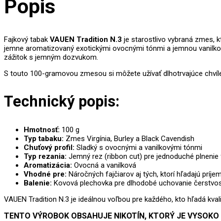
Popis
Fajkový tabak
VAUEN Tradition N.3
je starostlivo vybraná zmes, k
jemne aromatizovaný exotickými ovocnými tónmi a jemnou vanilkou,
zážitok s jemným dozvukom.
S touto 100-gramovou zmesou si môžete užívať dlhotrvajúce chvíl
Technický popis:
Hmotnosť:
100 g
Typ tabaku:
Zmes Virgínia, Burley a Black Cavendish
Chuťový profil:
Sladký s ovocnými a vanilkovými tónmi
Typ rezania:
Jemný rez (ribbon cut) pre jednoduché plnenie 
Aromatizácia:
Ovocná a vanilková
Vhodné pre:
Náročných fajčiarov aj tých, ktorí hľadajú prí
Balenie:
Kovová plechovka pre dlhodobé uchovanie čerstvos
VAUEN Tradition N.3 je ideálnou voľbou pre každého, kto hľadá kv
TENTO VÝROBOK OBSAHUJE NIKOTÍN, KTORÝ JE VYSOKO