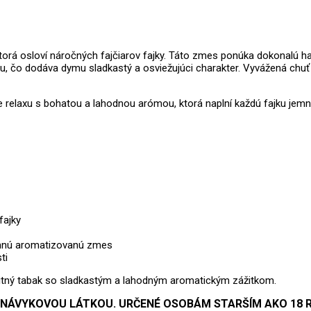
torá osloví náročných fajčiarov fajky. Táto zmes ponúka dokonalú ha
 čo dodáva dymu sladkastý a osviežujúci charakter. Vyvážená chuť j
e relaxu s bohatou a lahodnou arómou, ktorá naplní každú fajku jem
fajky
jemnú aromatizovanú zmes
ti
alitný tabak so sladkastým a lahodným aromatickým zážitkom.
 NÁVYKOVOU LÁTKOU. URČENÉ OSOBÁM STARŠÍM AKO 18 