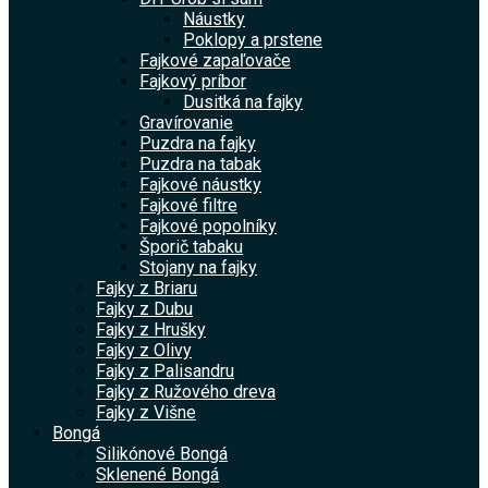
Náustky
Poklopy a prstene
Fajkové zapaľovače
Fajkový príbor
Dusitká na fajky
Gravírovanie
Puzdra na fajky
Puzdra na tabak
Fajkové náustky
Fajkové filtre
Fajkové popolníky
Šporič tabaku
Stojany na fajky
Fajky z Briaru
Fajky z Dubu
Fajky z Hrušky
Fajky z Olivy
Fajky z Palisandru
Fajky z Ružového dreva
Fajky z Višne
Bongá
Silikónové Bongá
Sklenené Bongá