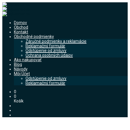
Domov
Obchod
Kontakt
Obchodné podmienky
Záručné podmienky a reklamácie
Reklamačný formulár
Odstúpenie od zmluvy
Ochrana osobných údajov
Ako nakupovať
Blog
Návody
Môj Účet
Odstúpenie od zmluvy
Reklamačný formulár
0
0
Košík