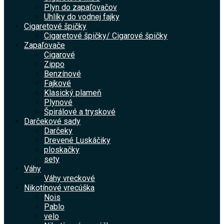
Plyn do zapaľovačov
Uhlíky do vodnej fajky
Cigaretové špičky
Cigaretové špičky/ Cigarové špičky
Zapaľovače
Cigarové
Zippo
Benzínové
Fajkové
Klasický plameň
Plynové
Špirálové a tryskové
Darčekové sady
Darčeky
Drevené Luskáčiky
ploskačky
sety
Váhy
Váhy vreckové
Nikotínové vrecúška
Nois
Pablo
velo