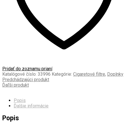
Pridať do zoznamu prianí
Katalógové číslo:
33996
Kategórie:
Cigaretové filtre
,
Doplnky
Predchádzajúci produkt
Ďaľši produkt
Popis
Ďalšie informácie
Popis