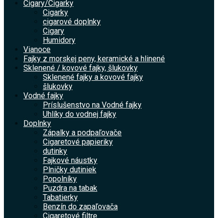
Cigary/Cigarky
Cigarky
cigarové doplnky
Cigary
Humidory
Vianoce
Fajky z morskej peny, keramické a hlinené
Sklenené / kovové fajky, šlukovky
Sklenené fajky a kovové fajky
šlukovky
Vodné fajky
Príslušenstvo na Vodné fajky
Uhlíky do vodnej fajky
Doplnky
Zápalky a podpaľovače
Cigaretové papieriky
dutinky
Fajkové náustky
Plničky dutiniek
Popolníky
Puzdra na tabak
Tabatierky
Benzín do zapaľovača
Cigaretové filtre