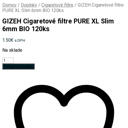
Domov
/
Doplnky
/
Cigaretové filtre
/
GIZEH Cigaretové filtre
PURE XL Slim 6mm BIO 120ks
GIZEH Cigaretové filtre PURE XL Slim
6mm BIO 120ks
1.50
€
s DPH
Na sklade
množstvo
GIZEH
Pridať do košíka
Cigaretové
filtre
PURE
XL
Slim
6mm
BIO
120ks