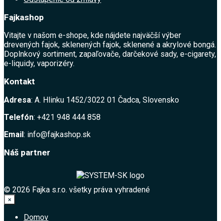
Fajkashop
Vitajte v našom e-shope, kde nájdete najväčší výber
drevených fajok, sklenených fajok, sklenené a akrylové bongá.
Doplnkový sortiment, zapaľovače, darčekové sady, e-cigarety,
e-liquidy, vaporizéry.
Kontakt
Adresa
: A. Hlinku 1452/3022 01 Čadca, Slovensko
Telefón
: +421 948 444 858
Email
: info@fajkashop.sk
Náš partner
© 2026 Fajka s.r.o. všetky práva vyhradené
×
Domov