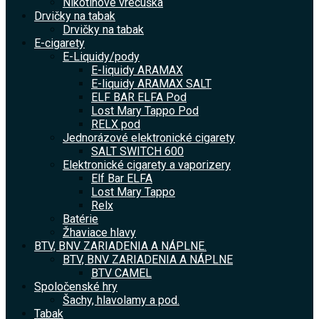
Nikotínové vrecúška
Drvičky na tabak
Drvičky na tabak
E-cigarety
E-Liquidy/pody
E-liquidy ARAMAX
E-liquidy ARAMAX SALT
ELF BAR ELFA Pod
Lost Mary Tappo Pod
RELX pod
Jednorázové elektronické cigarety
SALT SWITCH 600
Elektronické cigarety a vaporizery
Elf Bar ELFA
Lost Mary Tappo
Relx
Batérie
Žhaviace hlavy
BTV, BNV ZARIADENIA A NÁPLNE.
BTV, BNV ZARIADENIA A NÁPLNE
BTV CAMEL
Spoločenské hry
Šachy, hlavolamy a pod.
Tabak