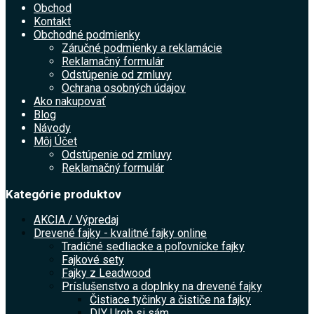
Obchod
Kontakt
Obchodné podmienky
Záručné podmienky a reklamácie
Reklamačný formulár
Odstúpenie od zmluvy
Ochrana osobných údajov
Ako nakupovať
Blog
Návody
Môj Účet
Odstúpenie od zmluvy
Reklamačný formulár
Kategórie produktov
AKCIA / Výpredaj
Drevené fajky - kvalitné fajky online
Tradičné sedliacke a poľovnícke fajky
Fajkové sety
Fajky z Leadwood
Príslušenstvo a doplnky na drevené fajky
Čistiace tyčinky a čističe na fajky
DIY Urob si sám