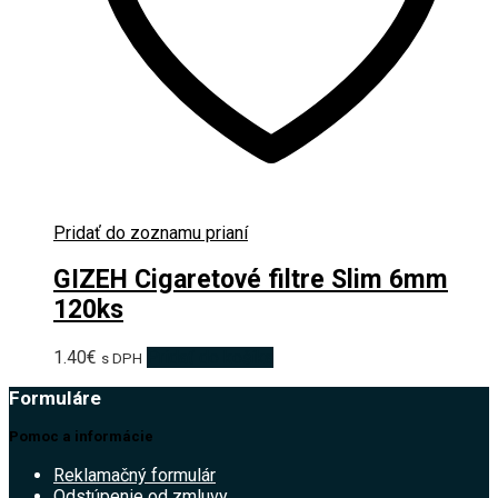
Pridať do zoznamu prianí
GIZEH Cigaretové filtre Slim 6mm
120ks
1.40
€
Pridať do košíka
s DPH
Formuláre
Pomoc a informácie
Reklamačný formulár
Odstúpenie od zmluvy