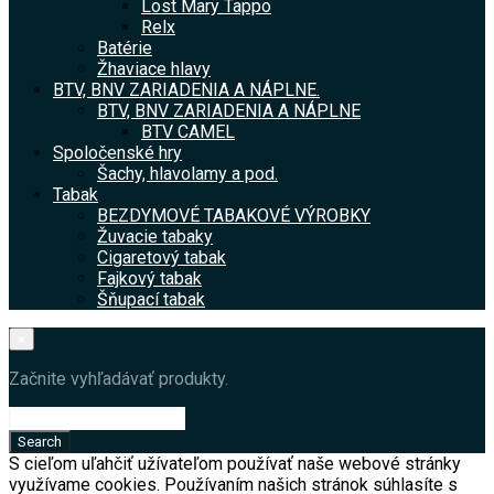
Lost Mary Tappo
Relx
Batérie
Žhaviace hlavy
BTV, BNV ZARIADENIA A NÁPLNE.
BTV, BNV ZARIADENIA A NÁPLNE
BTV CAMEL
Spoločenské hry
Šachy, hlavolamy a pod.
Tabak
BEZDYMOVÉ TABAKOVÉ VÝROBKY
Žuvacie tabaky
Cigaretový tabak
Fajkový tabak
Šňupací tabak
×
Začnite vyhľadávať produkty.
S cieľom uľahčiť užívateľom používať naše webové stránky
využívame cookies. Používaním našich stránok súhlasíte s