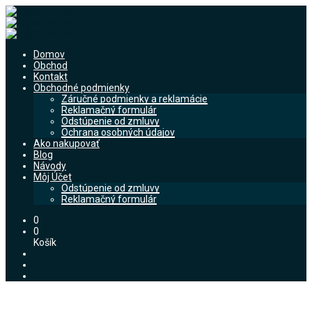
Domov
Obchod
Kontakt
Obchodné podmienky
Záručné podmienky a reklamácie
Reklamačný formulár
Odstúpenie od zmluvy
Ochrana osobných údajov
Ako nakupovať
Blog
Návody
Môj Účet
Odstúpenie od zmluvy
Reklamačný formulár
0
0
Košík