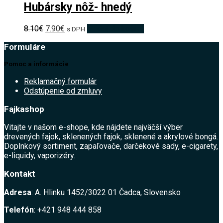
Hubársky nôž- hnedý
Pôvodná
Aktuálna
8.10
€
7.90
€
Pridať do košíka
s DPH
cena
cena
Formuláre
bola:
je:
8.10€.
7.90€.
Pomoc a informácie
Reklamačný formulár
Odstúpenie od zmluvy
Fajkashop
Vitajte v našom e-shope, kde nájdete najväčší výber
drevených fajok, sklenených fajok, sklenené a akrylové bongá.
Doplnkový sortiment, zapaľovače, darčekové sady, e-cigarety,
e-liquidy, vaporizéry.
Kontakt
Adresa
: A. Hlinku 1452/3022 01 Čadca, Slovensko
Telefón
: +421 948 444 858