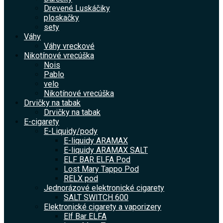
Drevené Luskáčiky
ploskačky
sety
Váhy
Váhy vreckové
Nikotínové vrecúška
Nois
Pablo
velo
Nikotínové vrecúška
Drvičky na tabak
Drvičky na tabak
E-cigarety
E-Liquidy/pody
E-liquidy ARAMAX
E-liquidy ARAMAX SALT
ELF BAR ELFA Pod
Lost Mary Tappo Pod
RELX pod
Jednorázové elektronické cigarety
SALT SWITCH 600
Elektronické cigarety a vaporizery
Elf Bar ELFA