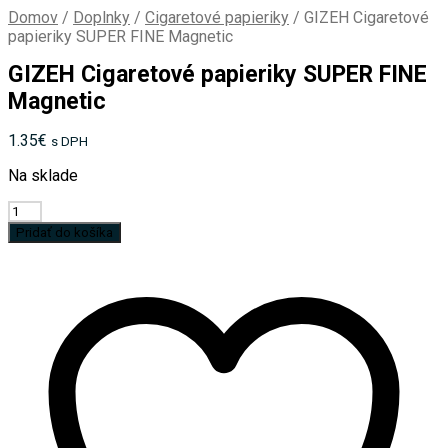
Domov
/
Doplnky
/
Cigaretové papieriky
/
GIZEH Cigaretové
papieriky SUPER FINE Magnetic
GIZEH Cigaretové papieriky SUPER FINE
Magnetic
1.35
€
s DPH
Na sklade
množstvo
GIZEH
Pridať do košíka
Cigaretové
papieriky
SUPER
FINE
Magnetic