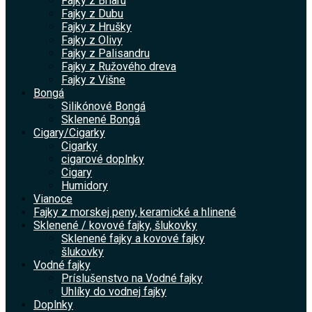
Fajky z Briaru
Fajky z Dubu
Fajky z Hrušky
Fajky z Olivy
Fajky z Palisandru
Fajky z Ružového dreva
Fajky z Višne
Bongá
Silikónové Bongá
Sklenené Bongá
Cigary/Cigarky
Cigarky
cigarové doplnky
Cigary
Humidory
Vianoce
Fajky z morskej peny, keramické a hlinené
Sklenené / kovové fajky, šlukovky
Sklenené fajky a kovové fajky
šlukovky
Vodné fajky
Príslušenstvo na Vodné fajky
Uhlíky do vodnej fajky
Doplnky