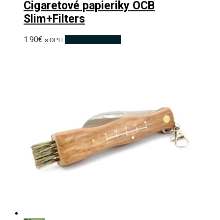
Cigaretové papieriky OCB
Slim+Filters
1.90
€
Pridať do košíka
s DPH