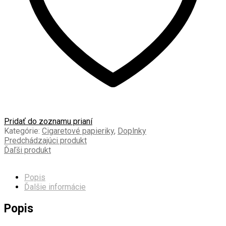
Pridať do zoznamu prianí
Kategórie:
Cigaretové papieriky
,
Doplnky
Predchádzajúci produkt
Ďaľši produkt
Popis
Ďalšie informácie
Popis