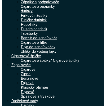
Zápalky a podpaľovače
Cigaretové papieriky
dutinky
Fajkové náustky
Plničky dutiniek
Popolníky
Puzdra na tabak
Tabatierky
Benzín do zapaľovača
Cigaretové filtre
Plyn do zapaľovačov
Uhlíky do vodnej fajky
Cigaretové špičky
Cigaretové špičky/ Cigarové špičky
Zapaľovače
Cigarové
Zippo
Benzínové
Fajkové
Klasický plameň
Plynové
Špirálové a tryskové
Darčekové sady
Darčeky