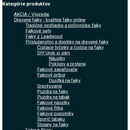
Kategórie produktov
AKCIA / Výpredaj
Drevené fajky - kvalitné fajky online
Tradičné sedliacke a poľovnícke fajky
Fajkové sety
Fajky z Leadwood
Príslušenstvo a doplnky na drevené fajky
Čistiace tyčinky a čističe na fajky
DIY Urob si sám
Náustky
Poklopy a prstene
Fajkové zapaľovače
Fajkový príbor
Dusitká na fajky
Gravírovanie
Puzdra na fajky
Puzdra na tabak
Fajkové náustky
Fajkové filtre
Fajkové popolníky
Šporič tabaku
Stojany na fajky