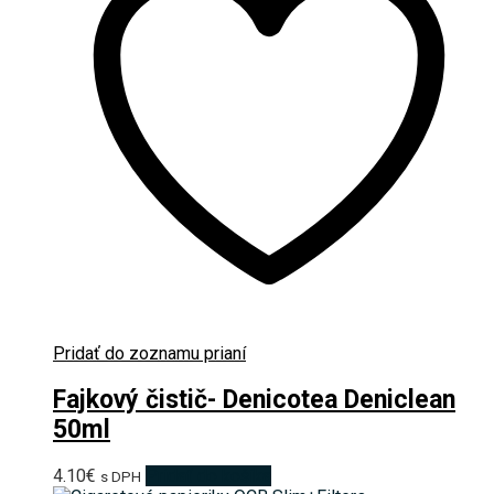
Pridať do zoznamu prianí
Fajkový čistič- Denicotea Deniclean
50ml
4.10
€
Pridať do košíka
s DPH