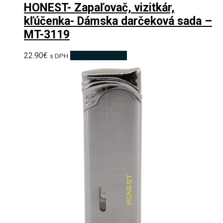
HONEST- Zapaľovač, vizitkár,
kľúčenka- Dámska darčeková sada –
MT-3119
22.90
€
Pridať do košíka
s DPH