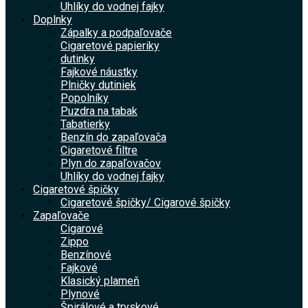
Uhlíky do vodnej fajky
Doplnky
Zápalky a podpaľovače
Cigaretové papieriky
dutinky
Fajkové náustky
Plničky dutiniek
Popolníky
Puzdra na tabak
Tabatierky
Benzín do zapaľovača
Cigaretové filtre
Plyn do zapaľovačov
Uhlíky do vodnej fajky
Cigaretové špičky
Cigaretové špičky/ Cigarové špičky
Zapaľovače
Cigarové
Zippo
Benzínové
Fajkové
Klasický plameň
Plynové
Špirálové a tryskové