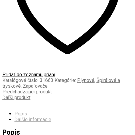
Pridať do zoznamu prianí
Katalógové číslo:
31663
Kategórie:
Plynové
,
Špirálové a
tryskové
,
Zapaľovače
Predchádzajúci produkt
Ďaľši produkt
Popis
Ďalšie informácie
Popis