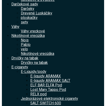
Darčekové sady
Darčeky
Drevené Luskáčiky
ploskačky
sety
Váhy
Váhy vreckové
Nikotínové vrecúška
Nois
Pablo
velo
Nikotínové vrecúška
Drvičky na tabak
Drvičky na tabak
E-cigarety
E-Liquidy/pody
E-liquidy ARAMAX
E-liquidy ARAMAX SALT
ELF BAR ELFA Pod
Lost Mary Tappo Pod
RELX pod
Jednorázové elektronické cigarety
SALT SWITCH 600