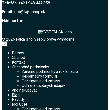
Telefón
: +421 948 444 858
Email
: info@fajkashop.sk
Náš partner
© 2026 Fajka s.r.o. všetky práva vyhradené
×
Domov
Obchod
Kontakt
Obchodné podmienky
Záručné podmienky a reklamácie
Reklamačný formulár
Odstúpenie od zmluvy
Ochrana osobných údajov
Ako nakupovať
Blog
Návody
Môj Účet
Odstúpenie od zmluvy