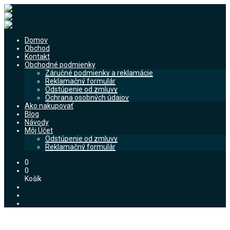
Domov
Obchod
Kontakt
Obchodné podmienky
Záručné podmienky a reklamácie
Reklamačný formulár
Odstúpenie od zmluvy
Ochrana osobných údajov
Ako nakupovať
Blog
Návody
Môj Účet
Odstúpenie od zmluvy
Reklamačný formulár
0
0
Košík