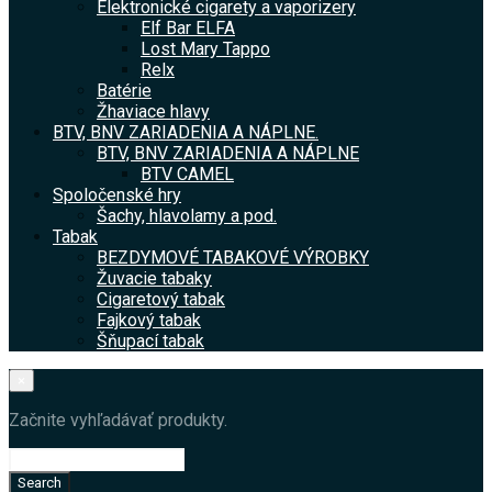
Elektronické cigarety a vaporizery
Elf Bar ELFA
Lost Mary Tappo
Relx
Batérie
Žhaviace hlavy
BTV, BNV ZARIADENIA A NÁPLNE.
BTV, BNV ZARIADENIA A NÁPLNE
BTV CAMEL
Spoločenské hry
Šachy, hlavolamy a pod.
Tabak
BEZDYMOVÉ TABAKOVÉ VÝROBKY
Žuvacie tabaky
Cigaretový tabak
Fajkový tabak
Šňupací tabak
×
Začnite vyhľadávať produkty.