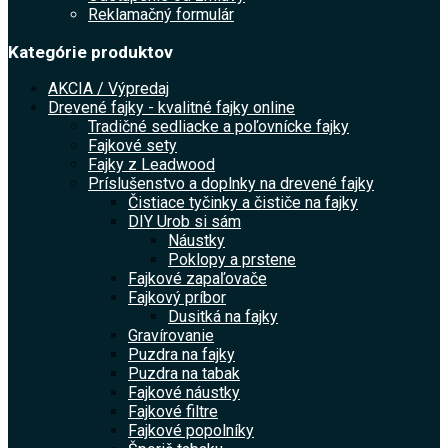
Reklamačný formulár
Kategórie produktov
AKCIA / Výpredaj
Drevené fajky - kvalitné fajky online
Tradičné sedliacke a poľovnícke fajky
Fajkové sety
Fajky z Leadwood
Príslušenstvo a doplnky na drevené fajky
Čistiace tyčinky a čističe na fajky
DIY Urob si sám
Náustky
Poklopy a prstene
Fajkové zapaľovače
Fajkový príbor
Dusitká na fajky
Gravírovanie
Puzdra na fajky
Puzdra na tabak
Fajkové náustky
Fajkové filtre
Fajkové popolníky