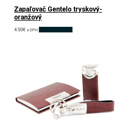
Zapaľovač Gentelo tryskový-
oranžový
4.50
€
Pridať do košíka
s DPH