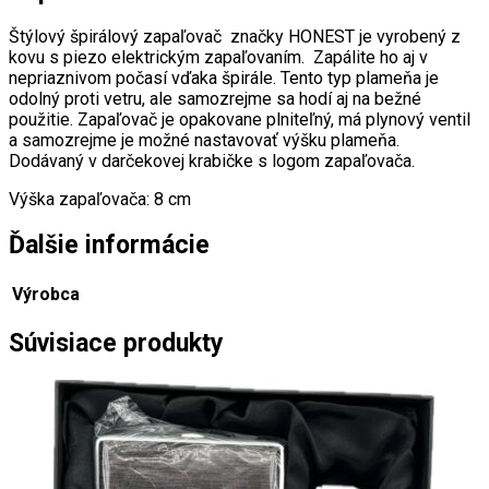
Štýlový špirálový zapaľovač značky HONEST je vyrobený z
kovu s piezo elektrickým zapaľovaním. Z
apálite ho aj v
nepriaznivom počasí vďaka špirále.
Tento typ plameňa je
odolný proti vetru, ale samozrejme sa hodí aj na bežné
použitie. Zapaľovač je opakovane plniteľný, má plynový ventil
a samozrejme je možné nastavovať výšku plameňa.
Dodávaný v darčekovej krabičke s logom zapaľovača.
Výška zapaľovača: 8 cm
Ďalšie informácie
Výrobca
Súvisiace produkty