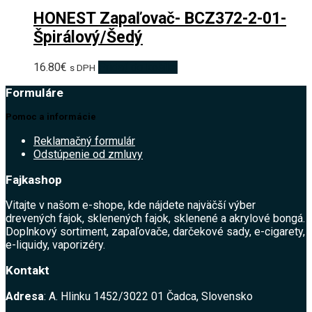
HONEST Zapaľovač- BCZ372-2-01-
Špirálový/Šedý
16.80
€
Pridať do košíka
s DPH
Formuláre
Pomoc a informácie
Reklamačný formulár
Odstúpenie od zmluvy
Fajkashop
Vitajte v našom e-shope, kde nájdete najväčší výber
drevených fajok, sklenených fajok, sklenené a akrylové bongá.
Doplnkový sortiment, zapaľovače, darčekové sady, e-cigarety,
e-liquidy, vaporizéry.
Kontakt
Adresa
: A. Hlinku 1452/3022 01 Čadca, Slovensko