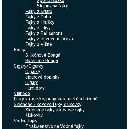
Šporič tabaku
Stojany na fajky
Fajky z Briaru
Fajky z Dubu
Fajky z Hrušky
Fajky z Olivy
Fajky z Palisandru
Fajky z Ružového dreva
Fajky z Višne
Bongá
Silikónové Bongá
Sklenené Bongá
Cigary/Cigarky
Cigarky
cigarové doplnky
Cigary
Humidory
Vianoce
Fajky z morskej peny, keramické a hlinené
Sklenené / kovové fajky, šlukovky
Sklenené fajky a kovové fajky
šlukovky
Vodné fajky
Príslušenstvo na Vodné fajky