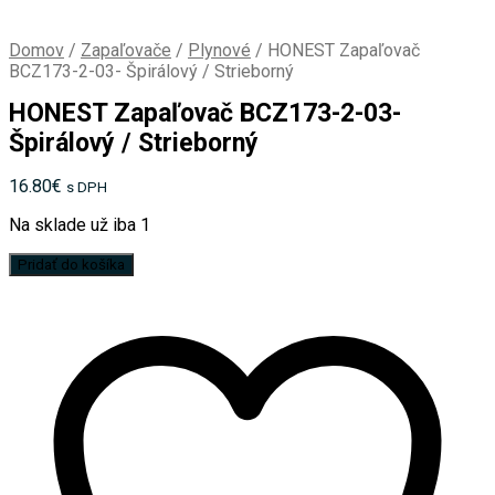
Domov
/
Zapaľovače
/
Plynové
/
HONEST Zapaľovač
BCZ173-2-03- Špirálový / Strieborný
HONEST Zapaľovač BCZ173-2-03-
Špirálový / Strieborný
16.80
€
s DPH
Na sklade už iba 1
množstvo
Pridať do košíka
HONEST
Zapaľovač
BCZ173-
2-
03-
Špirálový
/
Strieborný