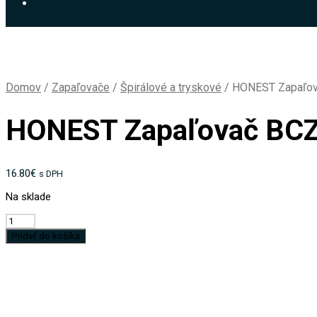
Domov
/
Zapaľovače
/
Špirálové a tryskové
/
HONEST Zapaľova
HONEST Zapaľovač BCZ2
16.80
€
s DPH
Na sklade
množstvo
HONEST
Pridať do košíka
Zapaľovač
BCZ213-
1-
01-
Špirálový
/