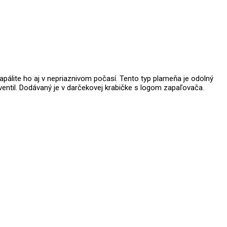
apálite ho aj v nepriaznivom počasí.
Tento typ plameňa je odolný
ventil. Dodávaný je v darčekovej krabičke s logom zapaľovača.