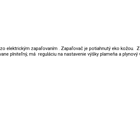
ezo elektrickým zapaľovaním . Zapaľovač je potiahnutý eko kožou. Z
ovane plniteľný, má reguláciu na nastavenie výšky plameňa a plynový 