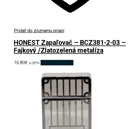
Pridať do zoznamu prianí
HONEST Zapaľovač – BCZ381-2-03 –
Fajkový /Zlatozelená metalíza
16.80
€
Pridať do košíka
s DPH