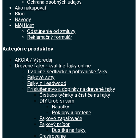
Ochrana osobných údajov
Ako nakupovať
Blog
Návody
Môj Účet
Odstúpenie od zmluvy
Reklamačný formulár
Kategórie produktov
AKCIA / Výpredaj
Drevené fajky - kvalitné fajky online
Tradičné sedliacke a poľovnícke fajky
Fajkové sety
Fajky z Leadwood
Príslušenstvo a doplnky na drevené fajky
Čistiace tyčinky a čističe na fajky
DIY Urob si sám
Náustky
Poklopy a prstene
Fajkové zapaľovače
Fajkový príbor
Dusitká na fajky
Gravírovanie