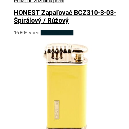
Pridať do zoznamu prianí
HONEST Zapaľovač BCZ310-3-03-
Špirálový / Rúžový
16.80
€
Pridať do košíka
s DPH