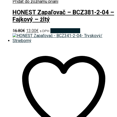
Pridať do zoznamu prianí
HONEST Zapaľovač – BCZ381-2-04 –
Fajkový – žltý
Pôvodná
Aktuálna
16.80
€
13.00
€
Pridať do košíka
s DPH
cena
cena
bola:
je:
16.80€.
13.00€.