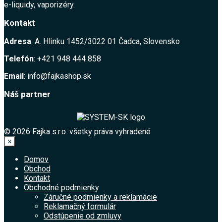
e-liquidy, vaporizéry.
Kontakt
Adresa
: A. Hlinku 1452/3022 01 Čadca, Slovensko
Telefón
: +421 948 444 858
Email
: info@fajkashop.sk
Náš partner
© 2026 Fajka s.r.o. všetky práva vyhradené
×
Domov
Obchod
Kontakt
Obchodné podmienky
Záručné podmienky a reklamácie
Reklamačný formulár
Odstúpenie od zmluvy