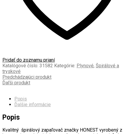
Pridať do zoznamu prianí
Katalógové číslo:
31582
Kategórie:
Plynové
,
Špirálové a
tryskové
Predchádzajúci produkt
Ďaľši produkt
Popis
Ďalšie informácie
Popis
Kvalitný špirálový zapaľovač značky HONEST vyrobený z