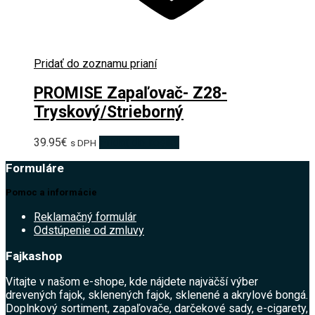
Pridať do zoznamu prianí
PROMISE Zapaľovač- Z28-
Tryskový/Strieborný
39.95
€
Pridať do košíka
s DPH
Formuláre
Pomoc a informácie
Reklamačný formulár
Odstúpenie od zmluvy
Fajkashop
Vitajte v našom e-shope, kde nájdete najväčší výber
drevených fajok, sklenených fajok, sklenené a akrylové bongá.
Doplnkový sortiment, zapaľovače, darčekové sady, e-cigarety,