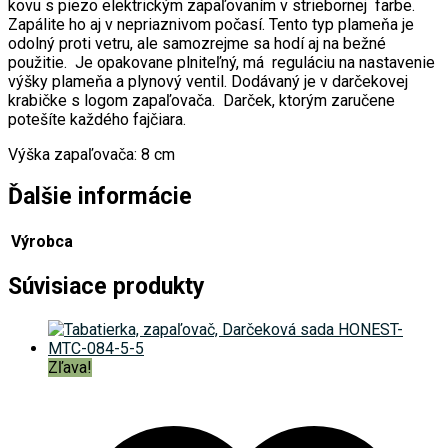
kovu s piezo elektrickým zapaľovaním v striebornej farbe.
Z
apálite ho aj v nepriaznivom počasí.
Tento typ plameňa je
odolný proti vetru, ale samozrejme sa hodí aj na bežné
použitie. Je opakovane plniteľný, má reguláciu na nastavenie
výšky plameňa a plynový ventil. Dodávaný je v darčekovej
krabičke s logom zapaľovača. Darček, ktorým zaručene
potešíte každého fajčiara.
Výška zapaľovača: 8 cm
Ďalšie informácie
Výrobca
Súvisiace produkty
Zľava!