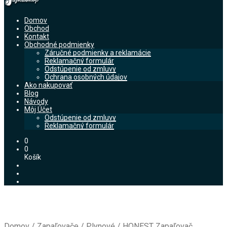
Domov
Obchod
Kontakt
Obchodné podmienky
Záručné podmienky a reklamácie
Reklamačný formulár
Odstúpenie od zmluvy
Ochrana osobných údajov
Ako nakupovať
Blog
Návody
Môj Účet
Odstúpenie od zmluvy
Reklamačný formulár
0
0
Košík
Domov
/
Zapaľovače
/
Plynové
/
HONEST Zapaľovač