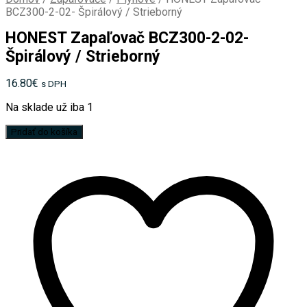
BCZ300-2-02- Špirálový / Strieborný
HONEST Zapaľovač BCZ300-2-02-
Špirálový / Strieborný
16.80
€
s DPH
Na sklade už iba 1
množstvo
Pridať do košíka
HONEST
Zapaľovač
BCZ300-
2-
02-
Špirálový
/
Strieborný