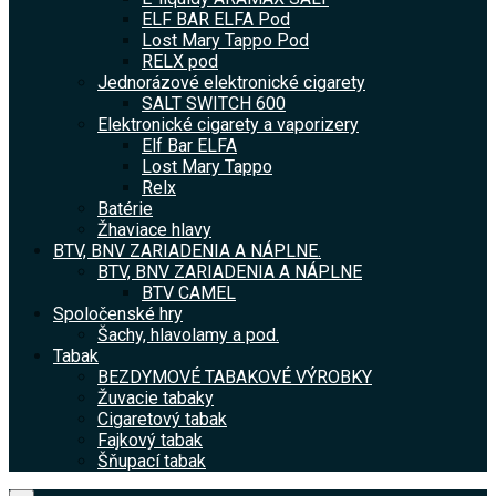
ELF BAR ELFA Pod
Lost Mary Tappo Pod
RELX pod
Jednorázové elektronické cigarety
SALT SWITCH 600
Elektronické cigarety a vaporizery
Elf Bar ELFA
Lost Mary Tappo
Relx
Batérie
Žhaviace hlavy
BTV, BNV ZARIADENIA A NÁPLNE.
BTV, BNV ZARIADENIA A NÁPLNE
BTV CAMEL
Spoločenské hry
Šachy, hlavolamy a pod.
Tabak
BEZDYMOVÉ TABAKOVÉ VÝROBKY
Žuvacie tabaky
Cigaretový tabak
Fajkový tabak
Šňupací tabak