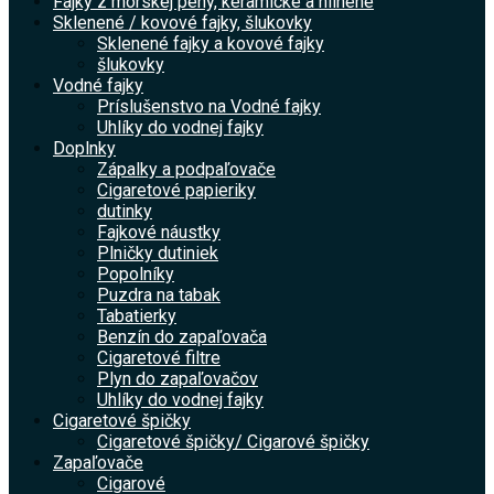
Fajky z morskej peny, keramické a hlinené
Sklenené / kovové fajky, šlukovky
Sklenené fajky a kovové fajky
šlukovky
Vodné fajky
Príslušenstvo na Vodné fajky
Uhlíky do vodnej fajky
Doplnky
Zápalky a podpaľovače
Cigaretové papieriky
dutinky
Fajkové náustky
Plničky dutiniek
Popolníky
Puzdra na tabak
Tabatierky
Benzín do zapaľovača
Cigaretové filtre
Plyn do zapaľovačov
Uhlíky do vodnej fajky
Cigaretové špičky
Cigaretové špičky/ Cigarové špičky
Zapaľovače
Cigarové