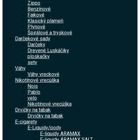
Zippo
Benzínové
Fajkové
Klasický plameň
Plynové
Špirálové a tryskové
Darčekové sady
Darčeky
Drevené Luskáčiky
ploskačky
sety
Váhy
Váhy vreckové
Nikotínové vrecúška
Nois
Pablo
velo
Nikotínové vrecúška
Drvičky na tabak
Drvičky na tabak
E-cigarety
E-Liquidy/pody
E-liquidy ARAMAX
E-liquidy ARAMAX SALT