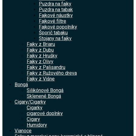
Puzdra na fajky
Puzdra na tabak
Fajkové náustky
Fajkové filtre
Fajkové popolníky
Šporič tabaku
Stojany na fajky
Fajky z Briaru
Fajky z Dubu
Fajky z Hrušky
Fajky z Olivy
Fajky z Palisandru
Fajky z Ružového dreva
Fajky z Višne
Bongá
Silikónové Bongá
Sklenené Bongá
Cigary/Cigarky
Cigarky
cigarové doplnky
Cigary
Humidory
Vianoce