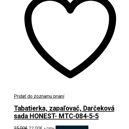
Pridať do zoznamu prianí
Tabatierka, zapaľovač, Darčeková
sada HONEST- MTC-084-5-5
Pôvodná
Aktuálna
25.00
€
22.00
€
Pridať do košíka
s DPH