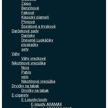
Zippo
Benzínové
Fajkové
Klasický plameň
Plynové
Špirálové a tryskové
Darčekové sady
Darčeky
Drevené Luskáčiky
ploskačky
sety
Váhy
Váhy vreckové
Nikotínové vrecúška
Nois
Pablo
velo
Nikotínové vrecúška
Drvičky na tabak
Drvičky na tabak
E-cigarety
E-Liquidy/pody
E-liquidy ARAMAX