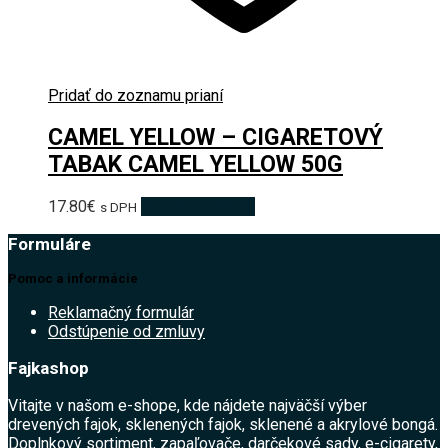
Pridať do zoznamu prianí
CAMEL YELLOW – CIGARETOVÝ
TABAK CAMEL YELLOW 50G
17.80
€
Pridať do košíka
s DPH
Formuláre
Pomoc a informácie
Reklamačný formulár
Odstúpenie od zmluvy
Fajkashop
Vitajte v našom e-shope, kde nájdete najväčší výber
drevených fajok, sklenených fajok, sklenené a akrylové bongá.
Doplnkový sortiment, zapaľovače, darčekové sady, e-cigarety,