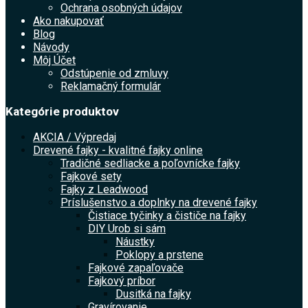
Ochrana osobných údajov
Ako nakupovať
Blog
Návody
Môj Účet
Odstúpenie od zmluvy
Reklamačný formulár
Kategórie produktov
AKCIA / Výpredaj
Drevené fajky - kvalitné fajky online
Tradičné sedliacke a poľovnícke fajky
Fajkové sety
Fajky z Leadwood
Príslušenstvo a doplnky na drevené fajky
Čistiace tyčinky a čističe na fajky
DIY Urob si sám
Náustky
Poklopy a prstene
Fajkové zapaľovače
Fajkový príbor
Dusitká na fajky
Gravírovanie