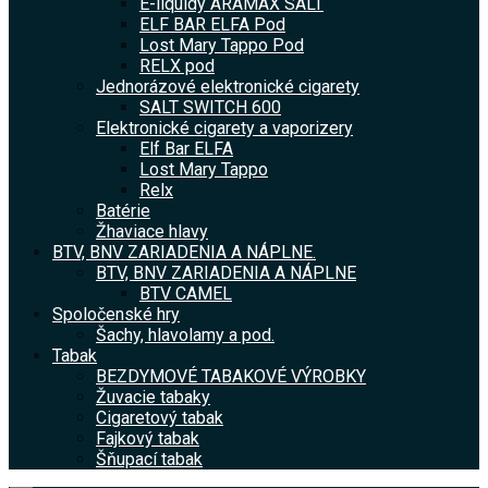
E-liquidy ARAMAX SALT
ELF BAR ELFA Pod
Lost Mary Tappo Pod
RELX pod
Jednorázové elektronické cigarety
SALT SWITCH 600
Elektronické cigarety a vaporizery
Elf Bar ELFA
Lost Mary Tappo
Relx
Batérie
Žhaviace hlavy
BTV, BNV ZARIADENIA A NÁPLNE.
BTV, BNV ZARIADENIA A NÁPLNE
BTV CAMEL
Spoločenské hry
Šachy, hlavolamy a pod.
Tabak
BEZDYMOVÉ TABAKOVÉ VÝROBKY
Žuvacie tabaky
Cigaretový tabak
Fajkový tabak
Šňupací tabak