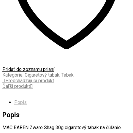
Pridať do zoznamu prianí
Kategórie:
Cigaretový tabak
,
Tabak
Predchádzajúci produkt
Ďaľši produkt
Popis
Popis
MAC BAREN Zware Shag 30g cigaretový tabak na šúľanie.