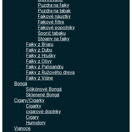
Puzdra na fajky
Puzdra na tabak
Fajkové náustky
Fajkové filtre
Fajkové popolníky
Šporič tabaku
Stojany na fajky
Fajky z Briaru
Fajky z Dubu
Fajky z Hrušky
Fajky z Olivy
Fajky z Palisandru
Fajky z Ružového dreva
Fajky z Višne
Bongá
Silikónové Bongá
Sklenené Bongá
Cigary/Cigarky
Cigarky
cigarové doplnky
Cigary
Humidory
Vianoce