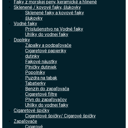
Fajky z morskej peny, keramické a hlinené
Sklenené / kovové fajky, šlukovky
Sklenené fajky a kovové fajky
šlukovky
Vodné fajky
Príslušenstvo na Vodné fajky
Uhlíky do vodnej fajky
Doplnky
Zápalky a podpaľovače
Cigaretové papieriky
dutinky
Fajkové náustky
Plničky dutiniek
Popolníky
Puzdra na tabak
Tabatierky
Benzín do zapaľovača
Cigaretové filtre
Plyn do zapaľovačov
Uhlíky do vodnej fajky
Cigaretové špičky
Cigaretové špičky/ Cigarové špičky
Zapaľovače
Cigarové