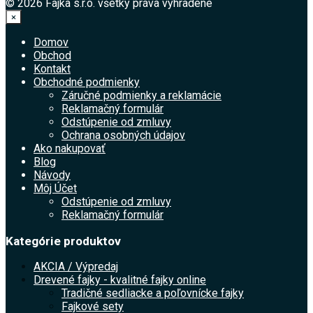
© 2026 Fajka s.r.o. všetky práva vyhradené
×
Domov
Obchod
Kontakt
Obchodné podmienky
Záručné podmienky a reklamácie
Reklamačný formulár
Odstúpenie od zmluvy
Ochrana osobných údajov
Ako nakupovať
Blog
Návody
Môj Účet
Odstúpenie od zmluvy
Reklamačný formulár
Kategórie produktov
AKCIA / Výpredaj
Drevené fajky - kvalitné fajky online
Tradičné sedliacke a poľovnícke fajky
Fajkové sety