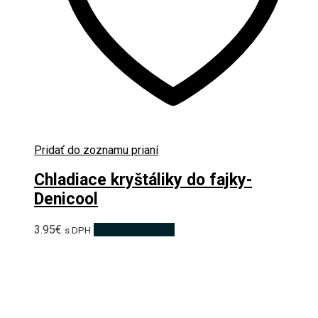
Pridať do zoznamu prianí
Chladiace kryštáliky do fajky-
Denicool
3.95
€
Pridať do košíka
s DPH