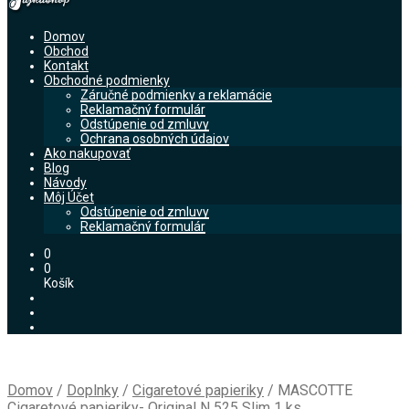
Domov
Obchod
Kontakt
Obchodné podmienky
Záručné podmienky a reklamácie
Reklamačný formulár
Odstúpenie od zmluvy
Ochrana osobných údajov
Ako nakupovať
Blog
Návody
Môj Účet
Odstúpenie od zmluvy
Reklamačný formulár
0
0
Košík
Domov
/
Doplnky
/
Cigaretové papieriky
/
MASCOTTE
Cigaretové papieriky- Original N 525 Slim 1 ks