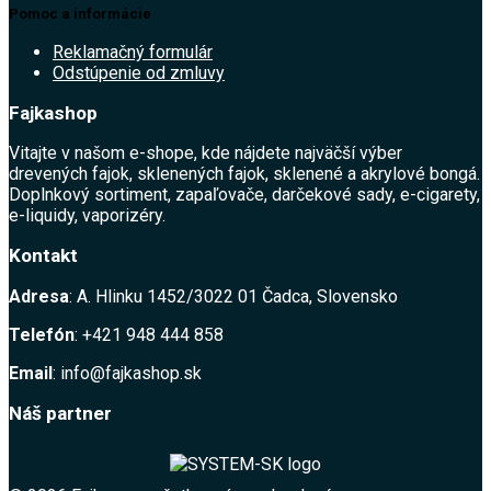
Pomoc a informácie
Reklamačný formulár
Odstúpenie od zmluvy
Fajkashop
Vitajte v našom e-shope, kde nájdete najväčší výber
drevených fajok, sklenených fajok, sklenené a akrylové bongá.
Doplnkový sortiment, zapaľovače, darčekové sady, e-cigarety,
e-liquidy, vaporizéry.
Kontakt
Adresa
: A. Hlinku 1452/3022 01 Čadca, Slovensko
Telefón
: +421 948 444 858
Email
: info@fajkashop.sk
Náš partner