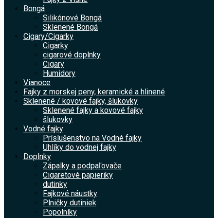
Bongá
Silikónové Bongá
Sklenené Bongá
Cigary/Cigarky
Cigarky
cigarové doplnky
Cigary
Humidory
Vianoce
Fajky z morskej peny, keramické a hlinené
Sklenené / kovové fajky, šlukovky
Sklenené fajky a kovové fajky
šlukovky
Vodné fajky
Príslušenstvo na Vodné fajky
Uhlíky do vodnej fajky
Doplnky
Zápalky a podpaľovače
Cigaretové papieriky
dutinky
Fajkové náustky
Plničky dutiniek
Popolníky