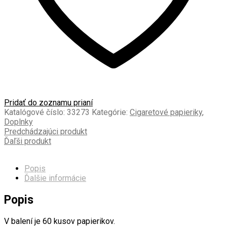
Pridať do zoznamu prianí
Katalógové číslo:
33273
Kategórie:
Cigaretové papieriky
,
Doplnky
Predchádzajúci produkt
Ďaľši produkt
Popis
Ďalšie informácie
Popis
V balení je 60 kusov papierikov.