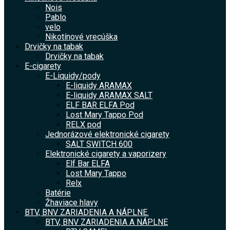
Nois
Pablo
velo
Nikotínové vrecúška
Drvičky na tabak
Drvičky na tabak
E-cigarety
E-Liquidy/pody
E-liquidy ARAMAX
E-liquidy ARAMAX SALT
ELF BAR ELFA Pod
Lost Mary Tappo Pod
RELX pod
Jednorázové elektronické cigarety
SALT SWITCH 600
Elektronické cigarety a vaporizery
Elf Bar ELFA
Lost Mary Tappo
Relx
Batérie
Žhaviace hlavy
BTV, BNV ZARIADENIA A NÁPLNE.
BTV, BNV ZARIADENIA A NÁPLNE