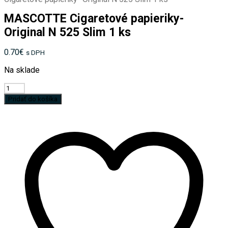
MASCOTTE Cigaretové papieriky-
Original N 525 Slim 1 ks
0.70
€
s DPH
Na sklade
množstvo
MASCOTTE
Pridať do košíka
Cigaretové
papieriky-
Original
N
525
Slim
1
ks