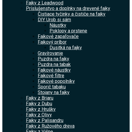
Fajky z Leadwood
Príslušenstvo a doplnky na drevené fajky
Čistiace tyčinky a čističe na fajky
DIY Urob si sám
Náustky
Poklopy a prstene
Fajkové zapaľovače
Fajkový príbor
Dusitká na fajky
Gravírovanie
Puzdra na fajky
Puzdra na tabak
Fajkové náustky
Fajkové filtre
Fajkové popolníky
Šporič tabaku
Stojany na fajky
Fajky z Briaru
Fajky z Dubu
Fajky z Hrušky
Fajky z Olivy
Fajky z Palisandru
Fajky z Ružového dreva
Fajky z Višne