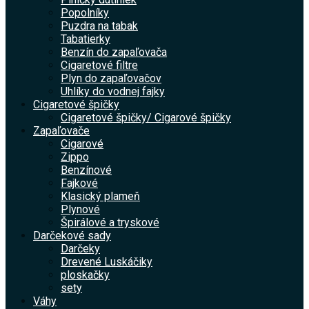
Popolníky
Puzdra na tabak
Tabatierky
Benzín do zapaľovača
Cigaretové filtre
Plyn do zapaľovačov
Uhlíky do vodnej fajky
Cigaretové špičky
Cigaretové špičky/ Cigarové špičky
Zapaľovače
Cigarové
Zippo
Benzínové
Fajkové
Klasický plameň
Plynové
Špirálové a tryskové
Darčekové sady
Darčeky
Drevené Luskáčiky
ploskačky
sety
Váhy