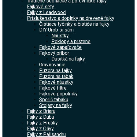
Tradičné sedliacke a poľovnícke fajky
Fajkové sety
Fajky z Leadwood
Príslušenstvo a doplnky na drevené fajky
Čistiace tyčinky a čističe na fajky
DIY Urob si sám
Náustky
Poklopy a prstene
Fajkové zapaľovače
Fajkový príbor
Dusitká na fajky
Gravírovanie
Puzdra na fajky
Puzdra na tabak
Fajkové náustky
Fajkové filtre
Fajkové popolníky
Šporič tabaku
Stojany na fajky
Fajky z Briaru
Fajky z Dubu
Fajky z Hrušky
Fajky z Olivy
Fajky z Palisandru