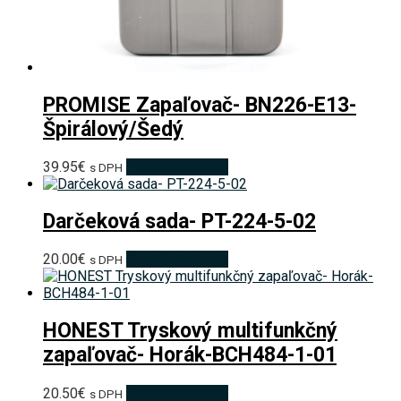
PROMISE Zapaľovač- BN226-E13-
Špirálový/Šedý
39.95
€
Pridať do košíka
s DPH
Darčeková sada- PT-224-5-02
20.00
€
Pridať do košíka
s DPH
HONEST Tryskový multifunkčný
zapaľovač- Horák-BCH484-1-01
20.50
€
Pridať do košíka
s DPH