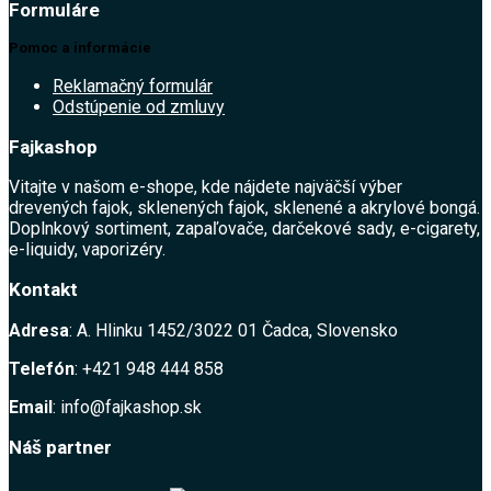
Formuláre
Pomoc a informácie
Reklamačný formulár
Odstúpenie od zmluvy
Fajkashop
Vitajte v našom e-shope, kde nájdete najväčší výber
drevených fajok, sklenených fajok, sklenené a akrylové bongá.
Doplnkový sortiment, zapaľovače, darčekové sady, e-cigarety,
e-liquidy, vaporizéry.
Kontakt
Adresa
: A. Hlinku 1452/3022 01 Čadca, Slovensko
Telefón
: +421 948 444 858
Email
: info@fajkashop.sk
Náš partner