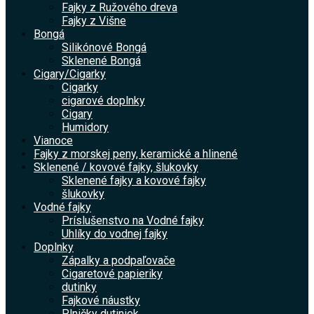
Fajky z Ružového dreva
Fajky z Višne
Bongá
Silikónové Bongá
Sklenené Bongá
Cigary/Cigarky
Cigarky
cigarové doplnky
Cigary
Humidory
Vianoce
Fajky z morskej peny, keramické a hlinené
Sklenené / kovové fajky, šlukovky
Sklenené fajky a kovové fajky
šlukovky
Vodné fajky
Príslušenstvo na Vodné fajky
Uhlíky do vodnej fajky
Doplnky
Zápalky a podpaľovače
Cigaretové papieriky
dutinky
Fajkové náustky
Plničky dutiniek