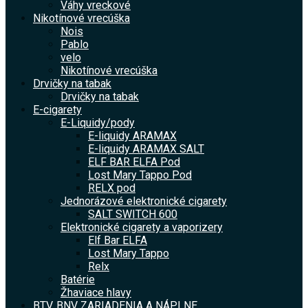
Váhy vreckové
Nikotínové vrecúška
Nois
Pablo
velo
Nikotínové vrecúška
Drvičky na tabak
Drvičky na tabak
E-cigarety
E-Liquidy/pody
E-liquidy ARAMAX
E-liquidy ARAMAX SALT
ELF BAR ELFA Pod
Lost Mary Tappo Pod
RELX pod
Jednorázové elektronické cigarety
SALT SWITCH 600
Elektronické cigarety a vaporizery
Elf Bar ELFA
Lost Mary Tappo
Relx
Batérie
Žhaviace hlavy
BTV, BNV ZARIADENIA A NÁPLNE.