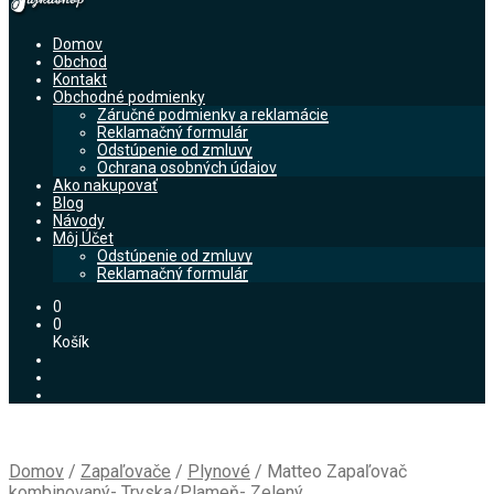
Domov
Obchod
Kontakt
Obchodné podmienky
Záručné podmienky a reklamácie
Reklamačný formulár
Odstúpenie od zmluvy
Ochrana osobných údajov
Ako nakupovať
Blog
Návody
Môj Účet
Odstúpenie od zmluvy
Reklamačný formulár
0
0
Košík
Domov
/
Zapaľovače
/
Plynové
/
Matteo Zapaľovač
kombinovaný- Tryska/Plameň- Zelený