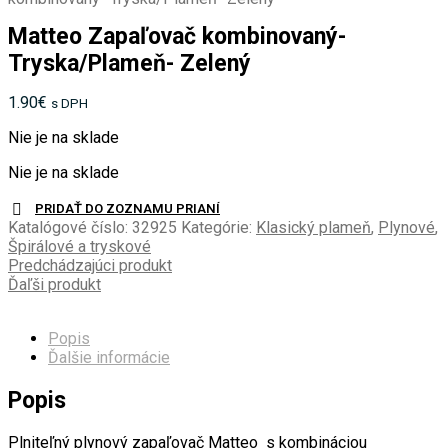
Matteo Zapaľovač kombinovaný-
Tryska/Plameň- Zelený
1.90
€
s DPH
Nie je na sklade
Nie je na sklade
PRIDAŤ DO ZOZNAMU PRIANÍ
Katalógové číslo:
32925
Kategórie:
Klasický plameň
,
Plynové
,
Špirálové a tryskové
Predchádzajúci produkt
Ďaľši produkt
Popis
Ďalšie informácie
Popis
Plniteľný plynový zapaľovač Matteo s kombináciou