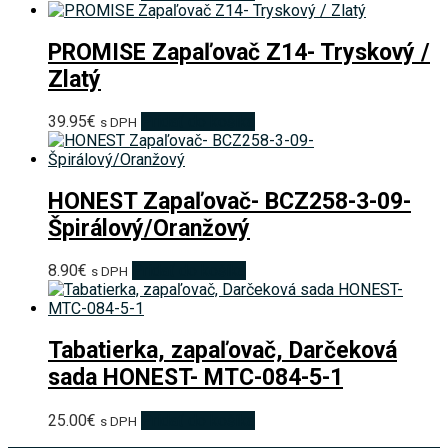
PROMISE Zapaľovač Z14- Tryskový /
Zlatý
39.95
€
Pridať do košíka
s DPH
HONEST Zapaľovač- BCZ258-3-09-
Špirálový/Oranžový
8.90
€
Pridať do košíka
s DPH
Tabatierka, zapaľovač, Darčeková
sada HONEST- MTC-084-5-1
25.00
€
Pridať do košíka
s DPH