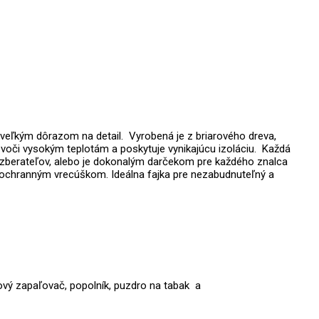
 veľkým dôrazom na detail. Vyrobená je z briarového dreva,
u voči vysokým teplotám a poskytuje vynikajúcu izoláciu. Každá
e zberateľov, alebo je dokonalým darčekom pre každého znalca
 s ochranným vrecúškom.
Ideálna fajka pre nezabudnuteľný a
jkový zapaľovač, popolník, puzdro na tabak a