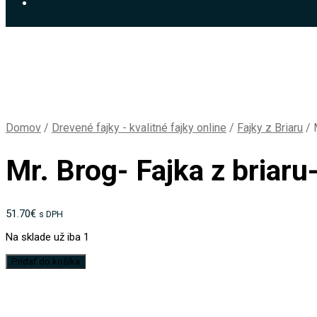
Domov
/
Drevené fajky - kvalitné fajky online
/
Fajky z Briaru
/
M
Mr. Brog- Fajka z briaru
51.70
€
s DPH
Na sklade už iba 1
množstvo
Pridať do košíka
Mr.
Brog-
Fajka
z