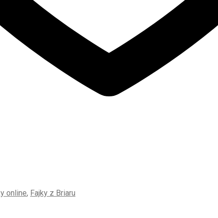
ky online
,
Fajky z Briaru