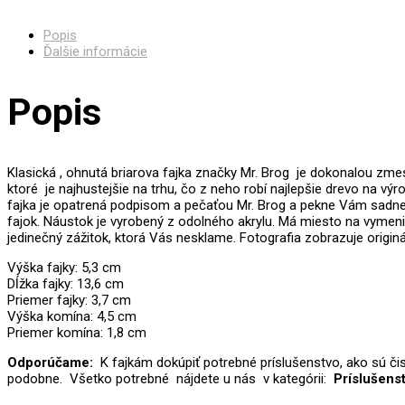
Popis
Ďalšie informácie
Popis
Klasická , ohnutá briarova fajka značky Mr. Brog je dokonalou zme
ktoré je najhustejšie na trhu, čo z neho robí najlepšie drevo na v
fajka je opatrená podpisom a pečaťou Mr. Brog a pekne Vám sadne 
fajok. Náustok je vyrobený z odolného akrylu. Má miesto na vymen
jedinečný zážitok, ktorá Vás nesklame. Fotografia zobrazuje originál
Výška fajky: 5,3 cm
Dĺžka fajky: 13,6 cm
Priemer fajky: 3,7 cm
Výška komína: 4,5 cm
Priemer komína: 1,8 cm
Odporúčame:
K fajkám dokúpiť potrebné príslušenstvo, ako sú čist
podobne. Všetko potrebné nájdete u nás v kategórii:
Príslušenst