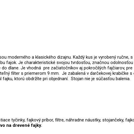
sou moderného a klasického dizajnu. Každý kus je vyrobený ručne, s
ýrobu fajok. Je charakteristické svojou tvrdosťou, značnou odolnosťo
do dlane. Je vhodná pre začiatočníkov aj pokročilých fajčiarov, pr
iteľný filter s priemerom 9 mm. Je zabalená v darčekovej krabičke
 fajku, ktorú obdržíte pri objednaní.
Stojan nie je súčasťou balenia.
iace tyčinky, fajkový príbor, filtre, náhradne náustky, stojančeky, fa
vo na drevené fajky.