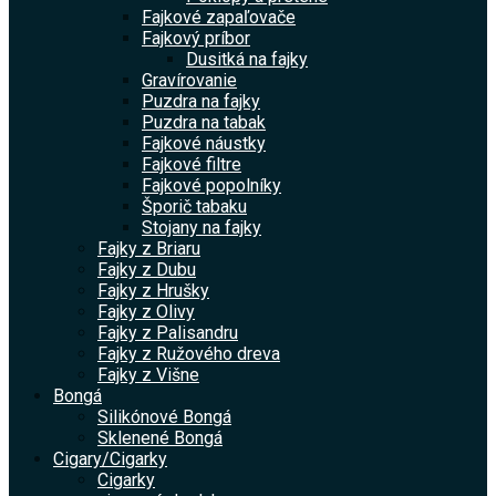
Fajkové zapaľovače
Fajkový príbor
Dusitká na fajky
Gravírovanie
Puzdra na fajky
Puzdra na tabak
Fajkové náustky
Fajkové filtre
Fajkové popolníky
Šporič tabaku
Stojany na fajky
Fajky z Briaru
Fajky z Dubu
Fajky z Hrušky
Fajky z Olivy
Fajky z Palisandru
Fajky z Ružového dreva
Fajky z Višne
Bongá
Silikónové Bongá
Sklenené Bongá
Cigary/Cigarky
Cigarky