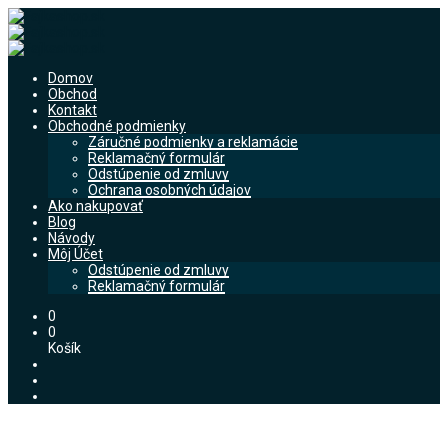
Domov
Obchod
Kontakt
Obchodné podmienky
Záručné podmienky a reklamácie
Reklamačný formulár
Odstúpenie od zmluvy
Ochrana osobných údajov
Ako nakupovať
Blog
Návody
Môj Účet
Odstúpenie od zmluvy
Reklamačný formulár
0
0
Košík