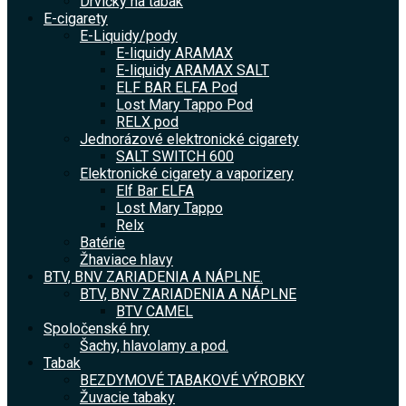
Drvičky na tabak
E-cigarety
E-Liquidy/pody
E-liquidy ARAMAX
E-liquidy ARAMAX SALT
ELF BAR ELFA Pod
Lost Mary Tappo Pod
RELX pod
Jednorázové elektronické cigarety
SALT SWITCH 600
Elektronické cigarety a vaporizery
Elf Bar ELFA
Lost Mary Tappo
Relx
Batérie
Žhaviace hlavy
BTV, BNV ZARIADENIA A NÁPLNE.
BTV, BNV ZARIADENIA A NÁPLNE
BTV CAMEL
Spoločenské hry
Šachy, hlavolamy a pod.
Tabak
BEZDYMOVÉ TABAKOVÉ VÝROBKY
Žuvacie tabaky