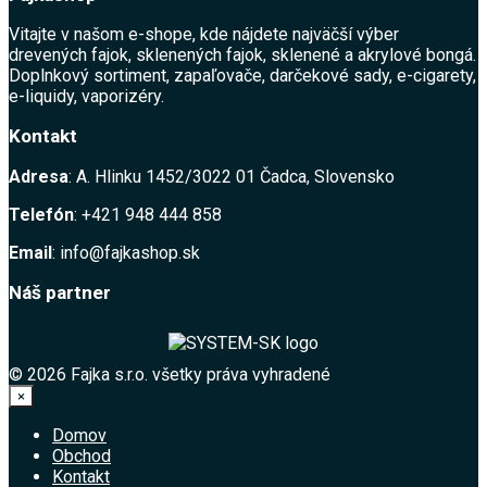
Vitajte v našom e-shope, kde nájdete najväčší výber
drevených fajok, sklenených fajok, sklenené a akrylové bongá.
Doplnkový sortiment, zapaľovače, darčekové sady, e-cigarety,
e-liquidy, vaporizéry.
Kontakt
Adresa
: A. Hlinku 1452/3022 01 Čadca, Slovensko
Telefón
: +421 948 444 858
Email
: info@fajkashop.sk
Náš partner
© 2026 Fajka s.r.o. všetky práva vyhradené
×
Domov
Obchod
Kontakt