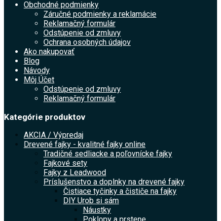
Obchodné podmienky
Záručné podmienky a reklamácie
Reklamačný formulár
Odstúpenie od zmluvy
Ochrana osobných údajov
Ako nakupovať
Blog
Návody
Môj Účet
Odstúpenie od zmluvy
Reklamačný formulár
Kategórie produktov
AKCIA / Výpredaj
Drevené fajky - kvalitné fajky online
Tradičné sedliacke a poľovnícke fajky
Fajkové sety
Fajky z Leadwood
Príslušenstvo a doplnky na drevené fajky
Čistiace tyčinky a čističe na fajky
DIY Urob si sám
Náustky
Poklopy a prstene