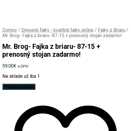
Domov
/
Drevené fajky - kvalitné fajky online
/
Fajky z Briaru
/
Mr. Brog- Fajka z briaru- 87-15 + prenosný stojan zadarmo!
Mr. Brog- Fajka z briaru- 87-15 +
prenosný stojan zadarmo!
59.00
€
s DPH
Na sklade už iba 1
množstvo
Pridať do košíka
Mr.
Brog-
Fajka
z
briaru-
87-
15
+