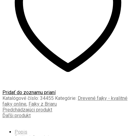
prenosný
stojan
zadarmo!
Pridať do zoznamu prianí
Katalógové číslo:
34455
Kategórie:
Drevené fajky - kvalitné
fajky online
,
Fajky z Briaru
Predchádzajúci produkt
Ďaľši produkt
Popis