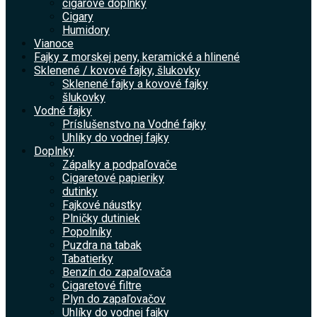
cigarové doplnky
Cigary
Humidory
Vianoce
Fajky z morskej peny, keramické a hlinené
Sklenené / kovové fajky, šlukovky
Sklenené fajky a kovové fajky
šlukovky
Vodné fajky
Príslušenstvo na Vodné fajky
Uhlíky do vodnej fajky
Doplnky
Zápalky a podpaľovače
Cigaretové papieriky
dutinky
Fajkové náustky
Plničky dutiniek
Popolníky
Puzdra na tabak
Tabatierky
Benzín do zapaľovača
Cigaretové filtre
Plyn do zapaľovačov
Uhlíky do vodnej fajky