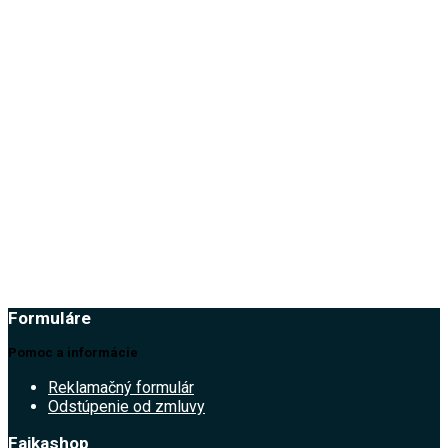
Pridať do zoznamu prianí
49.00
€
Formuláre
Pomoc a informácie
Reklamačný formulár
Odstúpenie od zmluvy
Fajkashop