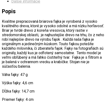
Ďalšie informácie
Popis
Kvalitne prepracovaná briarova fajka je vyrobená z vysoko
kvalitného dreva, ktoré je vysoko odolné a má nízku horľavosť.
Briar je tvrdé drevo z koreňa vresovca, ktorý rastie v
stredomorskej oblasti,
je najhustejšie drevo na trhu, čo z neho
robí najlepšie drevo na výrobu fajok .
Každá naša fajka je
originálnym a jedinečným kúskom. Touto fajkou potešíte
každého milovníka, či zberateľa fajok. Fajky na fotografiách sú
originály, každý kus je odfotený samostatne. Tento model je
veľmi obľúbený a má ľahko čistiteľný tvar. Fajka je s filtrom a
je balená v ochrannom vrecku a krabičke. Stojan nie je
súčasťou balenia.
Váha fajky: 47 g
Výška fajky: 4,6 cm
Dĺžka fajky: 14,7 cm
Priemer fajky: 4 cm