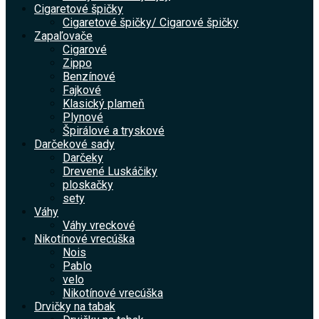
Cigaretové špičky
Cigaretové špičky/ Cigarové špičky
Zapaľovače
Cigarové
Zippo
Benzínové
Fajkové
Klasický plameň
Plynové
Špirálové a tryskové
Darčekové sady
Darčeky
Drevené Luskáčiky
ploskačky
sety
Váhy
Váhy vreckové
Nikotínové vrecúška
Nois
Pablo
velo
Nikotínové vrecúška
Drvičky na tabak