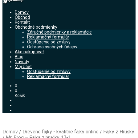
Domov
Obchod
Kontakt
Obchodné podmienky
Záručné podmienky a reklamácie
Reklamačný formulár
Odstúpenie od zmluvy
Ochrana osobných údajov
Ako nakupovať
Blog
Návody
Môj Účet
Odstúpenie od zmluvy
Reklamačný formulár
0
0
Košík
Domov
/
Drevené fajky - kvalitné fajky online
/
Fajky z Hrušky
/
Mr. Brog – Fajka z hrušky 17-1