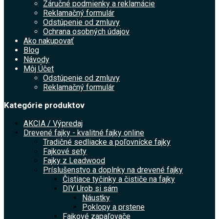
Záručné podmienky a reklamácie
Reklamačný formulár
Odstúpenie od zmluvy
Ochrana osobných údajov
Ako nakupovať
Blog
Návody
Môj Účet
Odstúpenie od zmluvy
Reklamačný formulár
Kategórie produktov
AKCIA / Výpredaj
Drevené fajky - kvalitné fajky online
Tradičné sedliacke a poľovnícke fajky
Fajkové sety
Fajky z Leadwood
Príslušenstvo a doplnky na drevené fajky
Čistiace tyčinky a čističe na fajky
DIY Urob si sám
Náustky
Poklopy a prstene
Fajkové zapaľovače