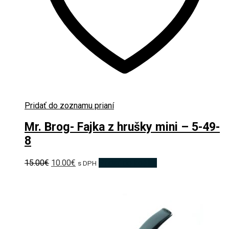
Pridať do zoznamu prianí
Mr. Brog- Fajka z hrušky mini – 5-49-
8
Pôvodná
Aktuálna
15.00
€
10.00
€
Pridať do košíka
s DPH
cena
cena
bola:
je:
15.00€.
10.00€.