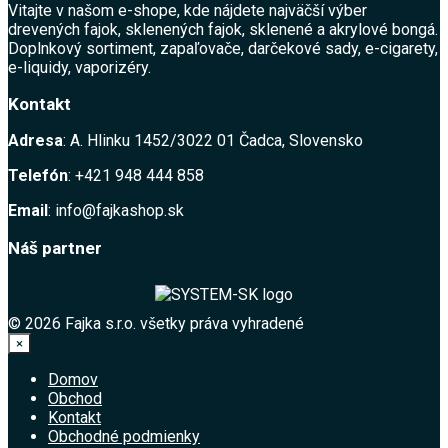
Vitajte v našom e-shope, kde nájdete najväčší výber
drevených fajok, sklenených fajok, sklenené a akrylové bongá.
Doplnkový sortiment, zapaľovače, darčekové sady, e-cigarety,
e-liquidy, vaporizéry.
Kontakt
Adresa
: A. Hlinku 1452/3022 01 Čadca, Slovensko
Telefón
: +421 948 444 858
Email
: info@fajkashop.sk
Náš partner
© 2026 Fajka s.r.o. všetky práva vyhradené
×
Domov
Obchod
Kontakt
Obchodné podmienky