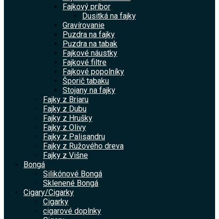
Fajkový príbor
Dusitká na fajky
Gravírovanie
Puzdra na fajky
Puzdra na tabak
Fajkové náustky
Fajkové filtre
Fajkové popolníky
Šporič tabaku
Stojany na fajky
Fajky z Briaru
Fajky z Dubu
Fajky z Hrušky
Fajky z Olivy
Fajky z Palisandru
Fajky z Ružového dreva
Fajky z Višne
Bongá
Silikónové Bongá
Sklenené Bongá
Cigary/Cigarky
Cigarky
cigarové doplnky