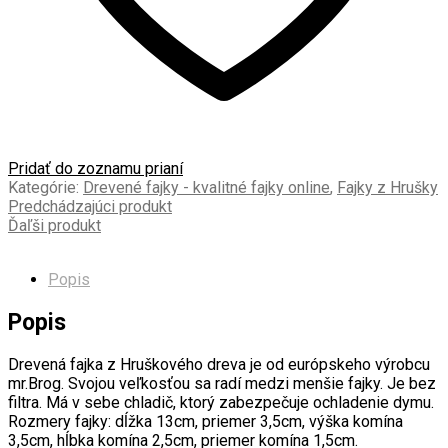
Pridať do zoznamu prianí
Kategórie:
Drevené fajky - kvalitné fajky online
,
Fajky z Hrušky
Predchádzajúci produkt
Ďaľši produkt
Popis
Popis
Drevená fajka z Hruškového dreva je od európskeho výrobcu
mr.Brog. Svojou veľkosťou sa radí medzi menšie fajky. Je bez
filtra. Má v sebe chladič, ktorý zabezpečuje ochladenie dymu.
Rozmery fajky: dĺžka 13cm, priemer 3,5cm, výška komína
3,5cm, hĺbka komína 2,5cm, priemer komína 1,5cm.