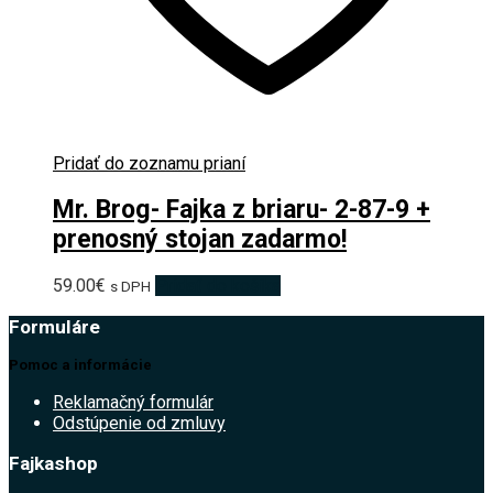
Pridať do zoznamu prianí
Mr. Brog- Fajka z briaru- 2-87-9 +
prenosný stojan zadarmo!
59.00
€
Pridať do košíka
s DPH
Formuláre
Pomoc a informácie
Reklamačný formulár
Odstúpenie od zmluvy
Fajkashop