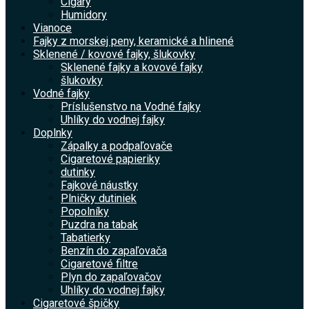
Cigary
Humidory
Vianoce
Fajky z morskej peny, keramické a hlinené
Sklenené / kovové fajky, šlukovky
Sklenené fajky a kovové fajky
šlukovky
Vodné fajky
Príslušenstvo na Vodné fajky
Uhlíky do vodnej fajky
Doplnky
Zápalky a podpaľovače
Cigaretové papieriky
dutinky
Fajkové náustky
Plničky dutiniek
Popolníky
Puzdra na tabak
Tabatierky
Benzín do zapaľovača
Cigaretové filtre
Plyn do zapaľovačov
Uhlíky do vodnej fajky
Cigaretové špičky