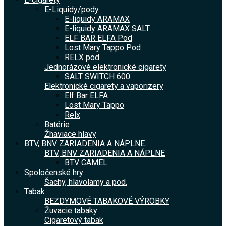
E-Liquidy/pody
E-liquidy ARAMAX
E-liquidy ARAMAX SALT
ELF BAR ELFA Pod
Lost Mary Tappo Pod
RELX pod
Jednorázové elektronické cigarety
SALT SWITCH 600
Elektronické cigarety a vaporizery
Elf Bar ELFA
Lost Mary Tappo
Relx
Batérie
Žhaviace hlavy
BTV, BNV ZARIADENIA A NÁPLNE.
BTV, BNV ZARIADENIA A NÁPLNE
BTV CAMEL
Spoločenské hry
Šachy, hlavolamy a pod.
Tabak
BEZDYMOVÉ TABAKOVÉ VÝROBKY
Žuvacie tabaky
Cigaretový tabak