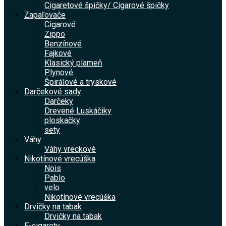
Cigaretové špičky/ Cigarové špičky
Zapaľovače
Cigarové
Zippo
Benzínové
Fajkové
Klasický plameň
Plynové
Špirálové a tryskové
Darčekové sady
Darčeky
Drevené Luskáčiky
ploskačky
sety
Váhy
Váhy vreckové
Nikotínové vrecúška
Nois
Pablo
velo
Nikotínové vrecúška
Drvičky na tabak
Drvičky na tabak
E-cigarety