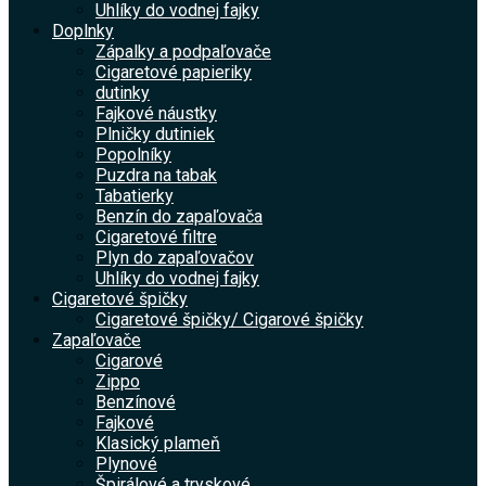
Uhlíky do vodnej fajky
Doplnky
Zápalky a podpaľovače
Cigaretové papieriky
dutinky
Fajkové náustky
Plničky dutiniek
Popolníky
Puzdra na tabak
Tabatierky
Benzín do zapaľovača
Cigaretové filtre
Plyn do zapaľovačov
Uhlíky do vodnej fajky
Cigaretové špičky
Cigaretové špičky/ Cigarové špičky
Zapaľovače
Cigarové
Zippo
Benzínové
Fajkové
Klasický plameň
Plynové
Špirálové a tryskové