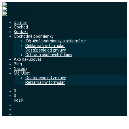
Domov
Obchod
Kontakt
Obchodné podmienky
Záručné podmienky a reklamácie
Reklamačný formulár
Odstúpenie od zmluvy
Ochrana osobných údajov
Ako nakupovať
Blog
Návody
Môj Účet
Odstúpenie od zmluvy
Reklamačný formulár
0
0
Košík