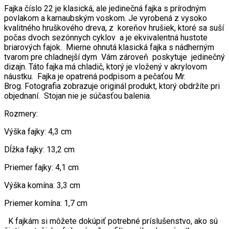
Fajka číslo 22 je klasická, ale jedinečná fajka s prírodným
povlakom a karnaubským voskom. Je vyrobená z vysoko
kvalitného hruškového dreva, z koreňov hrušiek, ktoré sa suší
počas dvoch sezónnych cyklov a je ekvivalentná hustote
briarových fajok. Mierne
ohnutá klasická fajka s nádherným
tvarom
pre chladnejší dym Vám zároveň poskytuje jedinečný
dizajn. Táto fajka má chladič, ktorý je vložený v akrylovom
náustku.
F
ajka je opatrená podpisom a pečaťou Mr.
Brog.
Fotografia zobrazuje originál produkt, ktorý obdržíte pri
objednaní. Stojan nie je súčasťou balenia.
Rozmery:
Výška fajky: 4,3 cm
Dĺžka fajky: 13,2 cm
Priemer fajky: 4,1 cm
Výška komína: 3,3 cm
Priemer komína: 1,7 cm
K fajkám si môžete dokúpiť potrebné príslušenstvo, ako sú