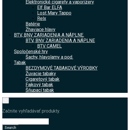
Elektronické cigarety a vaporizery
Elf Bar ELFA
Lost Mary Tappo
Relx
Batérie
Žhaviace hlavy
BTV, BNV ZARIADENIA A NÁPLNE.
BTV, BNV ZARIADENIA A NÁPLNE
BTV CAMEL
Spoločenské hry
Šachy, hlavolamy a pod.
Tabak
BEZDYMOVÉ TABAKOVÉ VÝROBKY
Žuvacie tabaky
Cigaretový tabak
Fajkový tabak
Šňupací tabak
×
Začnite vyhľadávať produkty.