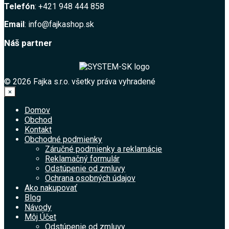
Telefón
: +421 948 444 858
Email
: info@fajkashop.sk
Náš partner
© 2026 Fajka s.r.o. všetky práva vyhradené
×
Domov
Obchod
Kontakt
Obchodné podmienky
Záručné podmienky a reklamácie
Reklamačný formulár
Odstúpenie od zmluvy
Ochrana osobných údajov
Ako nakupovať
Blog
Návody
Môj Účet
Odstúpenie od zmluvy