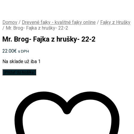
Domov
/
Drevené fajky - kvalitné fajky online
/
Fajky z Hrušky
/
Mr. Brog- Fajka z hrušky- 22-2
Mr. Brog- Fajka z hrušky- 22-2
22.00
€
s DPH
Na sklade už iba 1
množstvo
Pridať do košíka
Mr.
Brog-
Fajka
z
hrušky-
22-
2