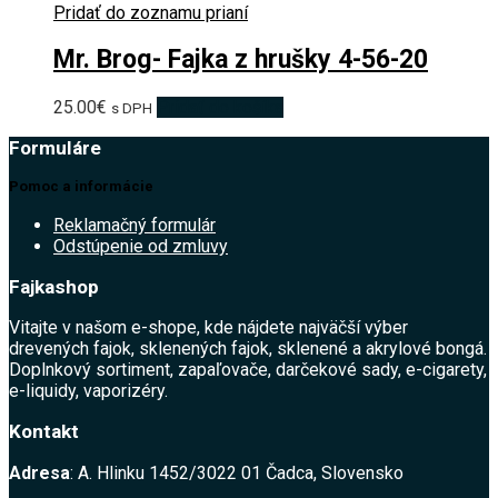
Pridať do zoznamu prianí
Mr. Brog- Fajka z hrušky 4-56-20
25.00
€
Pridať do košíka
s DPH
Formuláre
Pomoc a informácie
Reklamačný formulár
Odstúpenie od zmluvy
Fajkashop
Vitajte v našom e-shope, kde nájdete najväčší výber
drevených fajok, sklenených fajok, sklenené a akrylové bongá.
Doplnkový sortiment, zapaľovače, darčekové sady, e-cigarety,
e-liquidy, vaporizéry.
Kontakt
Adresa
: A. Hlinku 1452/3022 01 Čadca, Slovensko