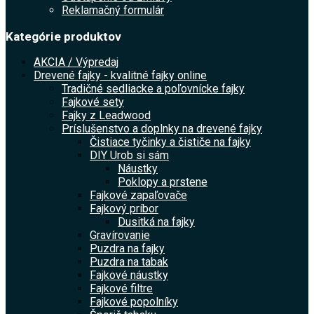
Reklamačný formulár
Kategórie produktov
AKCIA / Výpredaj
Drevené fajky - kvalitné fajky online
Tradičné sedliacke a poľovnícke fajky
Fajkové sety
Fajky z Leadwood
Príslušenstvo a doplnky na drevené fajky
Čistiace tyčinky a čističe na fajky
DIY Urob si sám
Náustky
Poklopy a prstene
Fajkové zapaľovače
Fajkový príbor
Dusitká na fajky
Gravírovanie
Puzdra na fajky
Puzdra na tabak
Fajkové náustky
Fajkové filtre
Fajkové popolníky