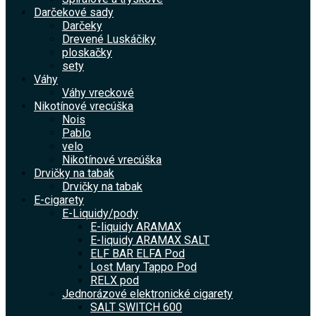
Darčekové sady
Darčeky
Drevené Luskáčiky
ploskačky
sety
Váhy
Váhy vreckové
Nikotínové vrecúška
Nois
Pablo
velo
Nikotínové vrecúška
Drvičky na tabak
Drvičky na tabak
E-cigarety
E-Liquidy/pody
E-liquidy ARAMAX
E-liquidy ARAMAX SALT
ELF BAR ELFA Pod
Lost Mary Tappo Pod
RELX pod
Jednorázové elektronické cigarety
SALT SWITCH 600