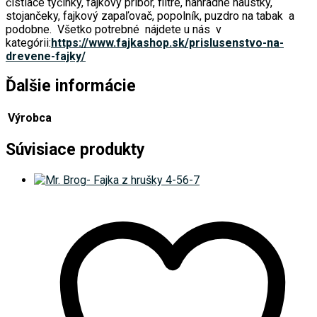
čistiace tyčinky, fajkový príbor, filtre, náhradne náustky,
stojančeky, fajkový zapaľovač, popolník, puzdro na tabak a
podobne. Všetko potrebné nájdete u nás v
kategórii:
https://www.fajkashop.sk/prislusenstvo-na-
drevene-fajky/
Ďalšie informácie
Výrobca
Súvisiace produkty