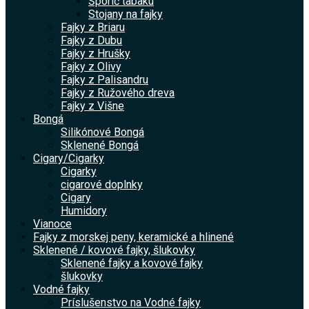
Šporič tabaku
Stojany na fajky
Fajky z Briaru
Fajky z Dubu
Fajky z Hrušky
Fajky z Olivy
Fajky z Palisandru
Fajky z Ružového dreva
Fajky z Višne
Bongá
Silikónové Bongá
Sklenené Bongá
Cigary/Cigarky
Cigarky
cigarové doplnky
Cigary
Humidory
Vianoce
Fajky z morskej peny, keramické a hlinené
Sklenené / kovové fajky, šlukovky
Sklenené fajky a kovové fajky
šlukovky
Vodné fajky
Príslušenstvo na Vodné fajky