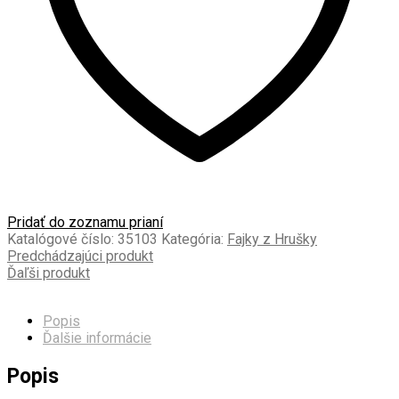
Pridať do zoznamu prianí
Katalógové číslo:
35103
Kategória:
Fajky z Hrušky
Predchádzajúci produkt
Ďaľši produkt
Popis
Ďalšie informácie
Popis