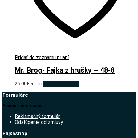
Pridať do zoznamu prianí
Mr. Brog- Fajka z hrušky – 48-8
26.00
€
Pridať do košíka
s DPH
Formuláre
Pomoc a informácie
Reklamačný formulár
Odstúpenie od zmluvy
Fajkashop