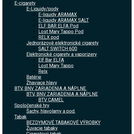
E-cigarety
E-Liquidy/pody
E-liquidy ARAMAX
E-liquidy ARAMAX SALT
ELF BAR ELFA Pod
Lost Mary Tappo Pod
RELX pod
Jednorázové elektronické cigarety
SALT SWITCH 600
Elektronické cigarety a vaporizery
Elf Bar ELFA
Lost Mary Tappo
Relx
Batérie
Žhaviace hlavy
BTV, BNV ZARIADENIA A NÁPLNE.
BTV, BNV ZARIADENIA A NÁPLNE
BTV CAMEL
Spoločenské hry
Šachy, hlavolamy a pod.
Tabak
BEZDYMOVÉ TABAKOVÉ VÝROBKY
Žuvacie tabaky
Cigaretový tabak