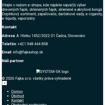
Vitajte v našom e-shope, kde nájdete najväčší výber
drevených fajok, sklenených fajok, sklenené a akrylové bongá.
Doplnkový sortiment, zapaľovače, darčekové sady, e-cigarety,
e-liquidy, vaporizéry.
Kontakt
Adresa
: A. Hlinku 1452/3022 01 Čadca, Slovensko
Telefón
: +421 948 444 858
Email
: info@fajkashop.sk
Náš partner
© 2026 Fajka s.r.o. všetky práva vyhradené
×
Domov
Obchod
Kontakt
Obchodné podmienky