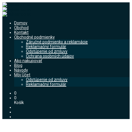
Domov
Obchod
Kontakt
Obchodné podmienky
Záručné podmienky a reklamácie
Reklamačný formulár
Odstúpenie od zmluvy
Ochrana osobných údajov
Ako nakupovať
Blog
Návody
Môj Účet
Odstúpenie od zmluvy
Reklamačný formulár
0
0
Košík