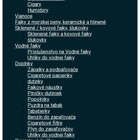
Cigary
Humidory
Vianoce
Fajky z morskej peny, keramické a hlinené
Sklenené / kovové fajky, šlukovky
Sklenené fajky a kovové fajky
šlukovky
Vodné fajky
Príslušenstvo na Vodné fajky
Uhlíky do vodnej fajky
Doplnky
Zápalky a podpaľovače
Cigaretové papieriky
dutinky
Fajkové náustky
Plničky dutiniek
Popolníky
Puzdra na tabak
Tabatierky
Benzín do zapaľovača
Cigaretové filtre
Plyn do zapaľovačov
Uhlíky do vodnej fajky