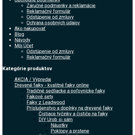
Záručné podmienky a reklamácie
Reklamačný formulár
Odstúpenie od zmluvy
Ochrana osobných údajov
Ako nakupovať
Blog
Návody
Môj Účet
Odstúpenie od zmluvy
Reklamačný formulár
Kategórie produktov
AKCIA / Výpredaj
Drevené fajky - kvalitné fajky online
Tradičné sedliacke a poľovnícke fajky
Fajkové sety
Fajky z Leadwood
Príslušenstvo a doplnky na drevené fajky
Čistiace tyčinky a čističe na fajky
DIY Urob si sám
Náustky
Poklopy a prstene