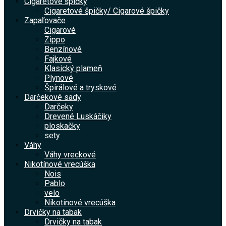
Cigaretové špičky
Cigaretové špičky/ Cigarové špičky
Zapaľovače
Cigarové
Zippo
Benzínové
Fajkové
Klasický plameň
Plynové
Špirálové a tryskové
Darčekové sady
Darčeky
Drevené Luskáčiky
ploskačky
sety
Váhy
Váhy vreckové
Nikotínové vrecúška
Nois
Pablo
velo
Nikotínové vrecúška
Drvičky na tabak
Drvičky na tabak