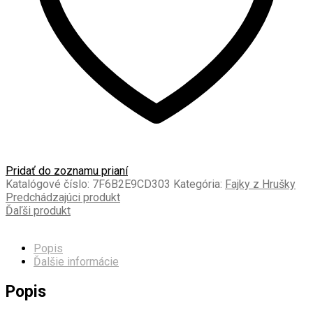
Pridať do zoznamu prianí
Katalógové číslo:
7F6B2E9CD303
Kategória:
Fajky z Hrušky
Predchádzajúci produkt
Ďaľši produkt
Popis
Ďalšie informácie
Popis