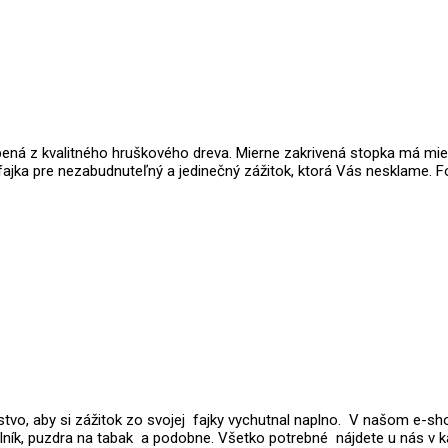
ená z kvalitného hruškového dreva. Mierne zakrivená stopka má mies
fajka pre nezabudnuteľný a jedinečný zážitok, ktorá Vás nesklame. Fot
tvo, aby si zážitok zo svojej fajky vychutnal naplno. V našom e-shop
polník, puzdra na tabak a podobne. Všetko potrebné nájdete u nás v ka