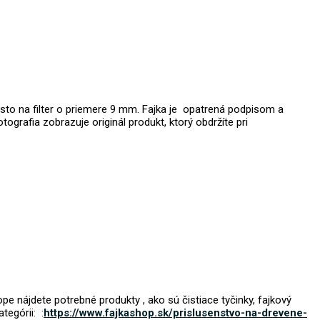
to na filter o priemere 9 mm. Fajka je
opatrená podpisom a
ografia zobrazuje originál produkt, ktorý obdržíte pri
e nájdete potrebné produkty , ako sú čistiace tyčinky, fajkový
tegórii: :
https://www.fajkashop.sk/prislusenstvo-na-drevene-