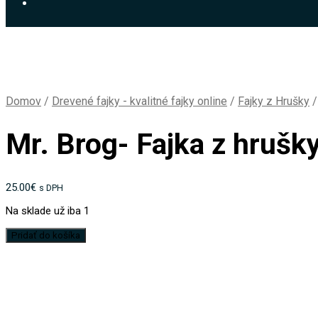
Domov
/
Drevené fajky - kvalitné fajky online
/
Fajky z Hrušky
/
Mr. Brog- Fajka z hrušk
25.00
€
s DPH
Na sklade už iba 1
množstvo
Pridať do košíka
Mr.
Brog-
Fajka
z
hrušky-
43-