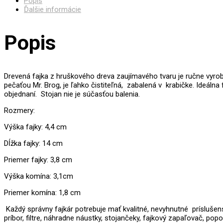
Popis
Ďalšie informácie
Popis
Drevená fajka z hruškového dreva zaujímavého tvaru je ručne vyrob
pečaťou Mr. Brog, je ľahko čistiteľná, zabalená v krabičke. Ideálna 
objednaní. Stojan nie je súčasťou balenia.
Rozmery:
Výška fajky: 4,4 cm
Dĺžka fajky: 14 cm
Priemer fajky: 3,8 cm
Výška komína: 3,1cm
Priemer komína: 1,8 cm
Každý správny fajkár potrebuje mať kvalitné, nevyhnutné príslušens
príbor, filtre, náhradne náustky, stojančeky, fajkový zapaľovač, po