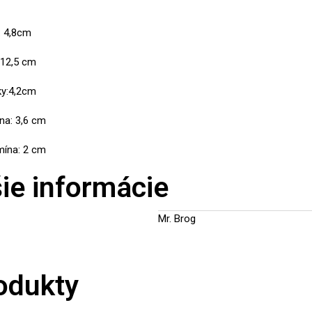
: 4,8cm
: 12,5 cm
ky:4,2cm
na: 3,6 cm
mína: 2 cm
ie informácie
Mr. Brog
odukty