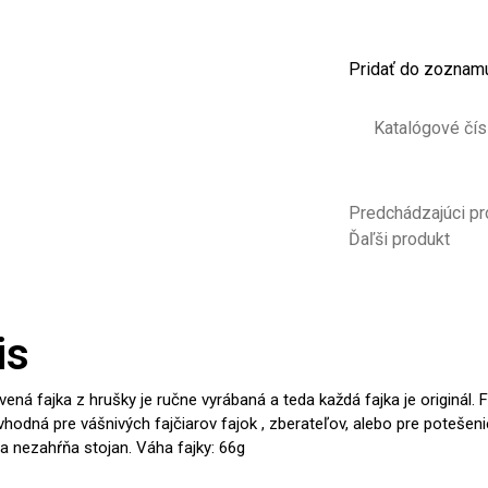
Pridať do zoznamu
Katalógové čís
Predchádzajúci pr
Ďaľši produkt
is
vená fajka z hrušky je ručne vyrábaná a teda každá fajka je originál. F
e vhodná pre vášnivých fajčiarov fajok , zberateľov, alebo pre potešen
a nezahŕňa stojan. Váha fajky: 66g