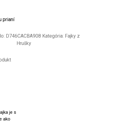
 prianí
lo:
D746CACBA908
Kategória:
Fajky z
Hrušky
odukt
ajka je s
ie ako