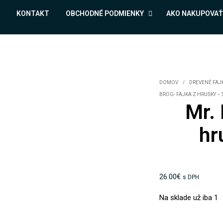
KONTAKT
OBCHODNÉ PODMIENKY
AKO NAKUPOVAŤ
DOMOV
/
DREVENÉ FAJK
BROG- FAJKA Z HRUŠKY – 
Mr. 
hr
26.00
€
s DPH
Na sklade už iba 1