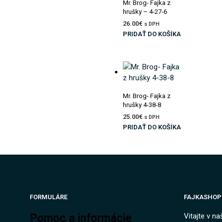
Mr. Brog- Fajka z
hrušky – 4-27-6
26.00
€
s DPH
PRIDAŤ DO KOŠÍKA
Pridať do zoznamu prianí
Mr. Brog- Fajka z
hrušky 4-38-8
25.00
€
s DPH
PRIDAŤ DO KOŠÍKA
FORMULÁRE
FAJKASHOP
Pomoc a informácie
Vitajte v n