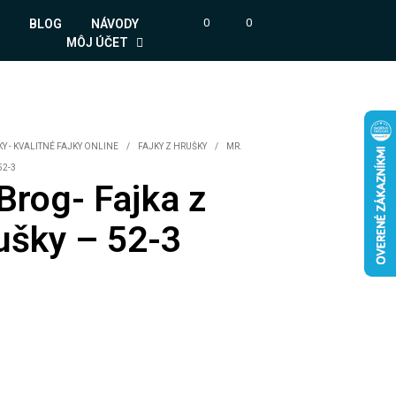
0
0
BLOG
NÁVODY
MÔJ ÚČET
Y - KVALITNÉ FAJKY ONLINE
/
FAJKY Z HRUŠKY
/
MR.
52-3
Brog- Fajka z
ušky – 52-3