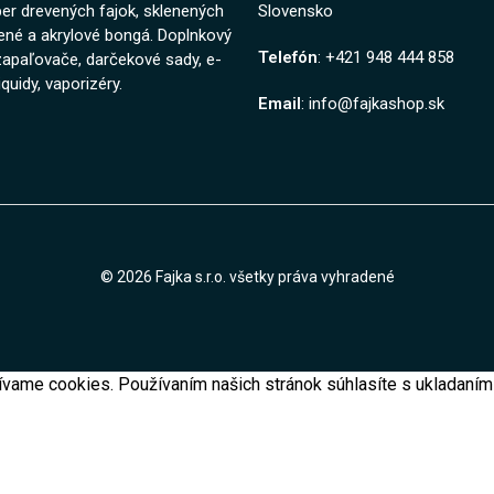
ber drevených fajok, sklenených
Slovensko
nené a akrylové bongá. Doplnkový
Telefón
: +421 948 444 858
zapaľovače, darčekové sady, e-
iquidy, vaporizéry.
Email
: info@fajkashop.sk
© 2026 Fajka s.r.o. všetky práva vyhradené
vame cookies. Používaním našich stránok súhlasíte s ukladaním 