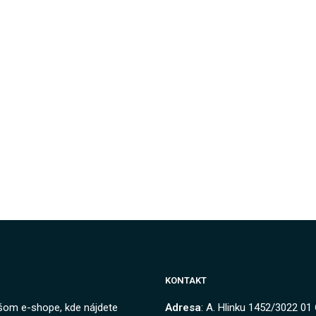
KONTAKT
ašom e-shope, kde nájdete
Adresa
: A. Hlinku 1452/3022 01