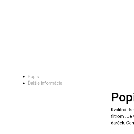
Popis
Ďalšie informácie
Pop
Kvalitná dre
filtrom . J
darček. Cen