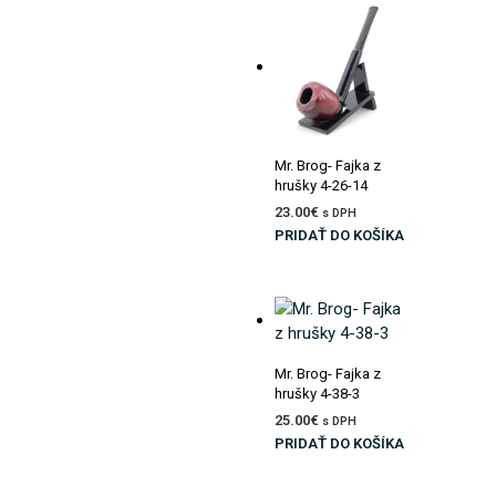
Pridať do zoznamu prianí
Mr. Brog- Fajka z
hrušky 4-26-14
23.00
€
s DPH
PRIDAŤ DO KOŠÍKA
Pridať do zoznamu prianí
Mr. Brog- Fajka z
hrušky 4-38-3
25.00
€
s DPH
PRIDAŤ DO KOŠÍKA