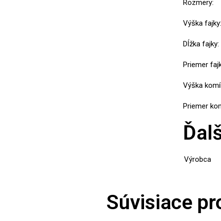
Rozmery:
Výška fajky
Dĺžka fajky
Priemer faj
Výška komí
Priemer ko
Ďalš
Výrobca
Súvisiace pr