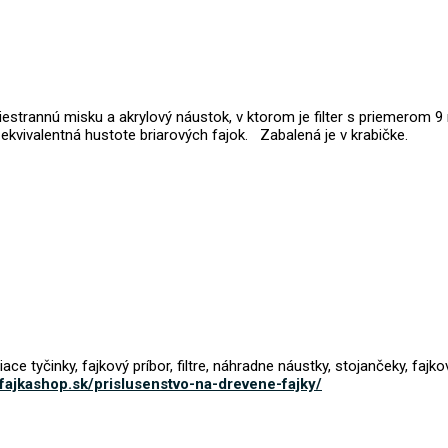
estrannú misku a akrylový náustok, v ktorom je filter s priemerom
ekvivalentná hustote briarových fajok.
Zabalená je v krabičke.
e tyčinky, fajkový príbor, filtre, náhradne náustky, stojančeky, fajk
.fajkashop.sk/prislusenstvo-na-drevene-fajky/