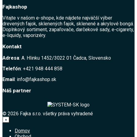
Fajkashop
Vitajte v našom e-shope, kde nájdete najväčší výber
drevených fajok, sklenených fajok, sklenené a akrylové bongá.
Doplnkový sortiment, zapaľovače, darčekové sady, e-cigarety,
e-liquidy, vaporizéry.
Kontakt
Adresa
: A. Hlinku 1452/3022 01 Čadca, Slovensko
Telefón
: +421 948 444 858
Email
: info@fajkashop.sk
Náš partner
© 2026 Fajka s.r.o. všetky práva vyhradené
×
Domov
Obchod