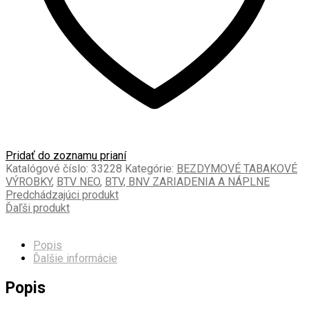
Pridať do zoznamu prianí
Katalógové číslo:
33228
Kategórie:
BEZDYMOVÉ TABAKOVÉ
VÝROBKY
,
BTV NEO
,
BTV, BNV ZARIADENIA A NÁPLNE
Predchádzajúci produkt
Ďaľši produkt
Popis
Ďalšie informácie
Popis