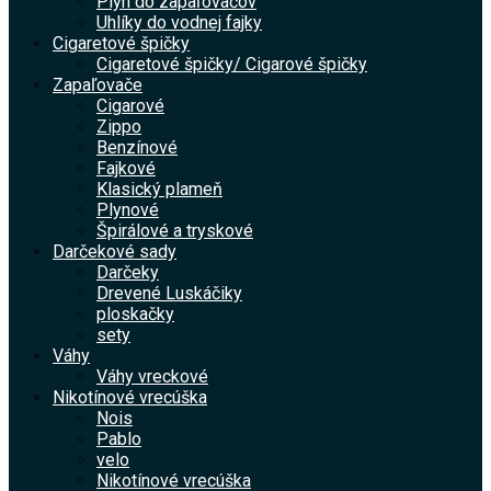
Plyn do zapaľovačov
Uhlíky do vodnej fajky
Cigaretové špičky
Cigaretové špičky/ Cigarové špičky
Zapaľovače
Cigarové
Zippo
Benzínové
Fajkové
Klasický plameň
Plynové
Špirálové a tryskové
Darčekové sady
Darčeky
Drevené Luskáčiky
ploskačky
sety
Váhy
Váhy vreckové
Nikotínové vrecúška
Nois
Pablo
velo
Nikotínové vrecúška