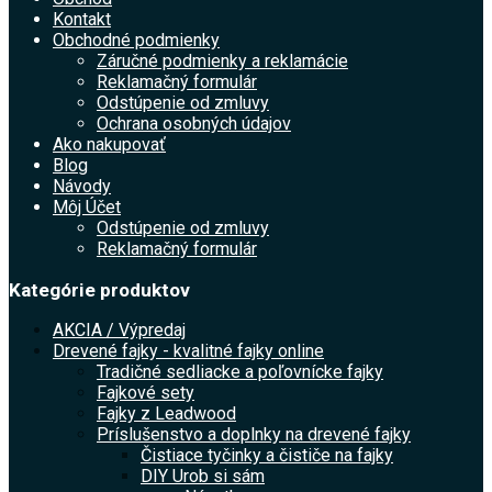
Kontakt
Obchodné podmienky
Záručné podmienky a reklamácie
Reklamačný formulár
Odstúpenie od zmluvy
Ochrana osobných údajov
Ako nakupovať
Blog
Návody
Môj Účet
Odstúpenie od zmluvy
Reklamačný formulár
Kategórie produktov
AKCIA / Výpredaj
Drevené fajky - kvalitné fajky online
Tradičné sedliacke a poľovnícke fajky
Fajkové sety
Fajky z Leadwood
Príslušenstvo a doplnky na drevené fajky
Čistiace tyčinky a čističe na fajky
DIY Urob si sám