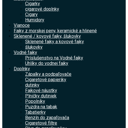
Cigarky
cigarové doplnky
Cigary
Humidory
Vianoce
Fajky z morskej peny, keramické a hlinené
Sklenené / kovové fajky, šlukovky
Sklenené fajky a kovové fajky
šlukovky
Vodné fajky
Príslušenstvo na Vodné fajky
Uhlíky do vodnej fajky
Doplnky
Zápalky a podpaľovače
Cigaretové papieriky
dutinky
Fajkové náustky
Plničky dutiniek
Popolníky
Puzdra na tabak
Tabatierky
Benzín do zapaľovača
Cigaretové filtre