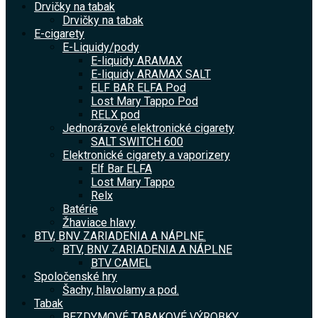
Drvičky na tabak
Drvičky na tabak
E-cigarety
E-Liquidy/pody
E-liquidy ARAMAX
E-liquidy ARAMAX SALT
ELF BAR ELFA Pod
Lost Mary Tappo Pod
RELX pod
Jednorázové elektronické cigarety
SALT SWITCH 600
Elektronické cigarety a vaporizery
Elf Bar ELFA
Lost Mary Tappo
Relx
Batérie
Žhaviace hlavy
BTV, BNV ZARIADENIA A NÁPLNE.
BTV, BNV ZARIADENIA A NÁPLNE
BTV CAMEL
Spoločenské hry
Šachy, hlavolamy a pod.
Tabak
BEZDYMOVÉ TABAKOVÉ VÝROBKY