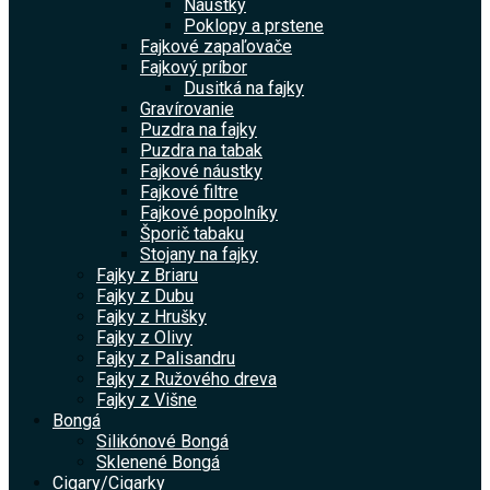
Náustky
Poklopy a prstene
Fajkové zapaľovače
Fajkový príbor
Dusitká na fajky
Gravírovanie
Puzdra na fajky
Puzdra na tabak
Fajkové náustky
Fajkové filtre
Fajkové popolníky
Šporič tabaku
Stojany na fajky
Fajky z Briaru
Fajky z Dubu
Fajky z Hrušky
Fajky z Olivy
Fajky z Palisandru
Fajky z Ružového dreva
Fajky z Višne
Bongá
Silikónové Bongá
Sklenené Bongá
Cigary/Cigarky