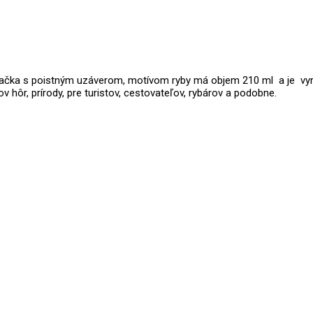
ačka s poistným uzáverom, motívom ryby má objem 210 ml a je vyrob
 hôr, prírody, pre turistov, cestovateľov, rybárov a podobne.