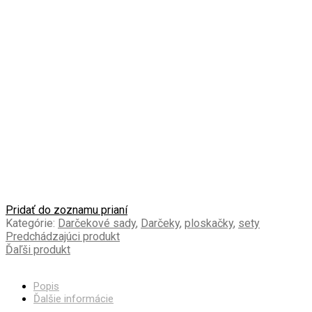
Pridať do zoznamu prianí
Kategórie:
Darčekové sady
,
Darčeky
,
ploskačky
,
sety
Predchádzajúci produkt
Ďaľši produkt
Popis
Ďalšie informácie