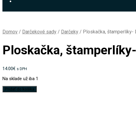
Domov
/
Darčekové sady
/
Darčeky
/
Ploskačka, štamperlíky-
Ploskačka, štamperlíky
14.00
€
s DPH
Na sklade už iba 1
množstvo
Pridať do košíka
Ploskačka,
štamperlíky-
Darčeková
sada-
Bažant