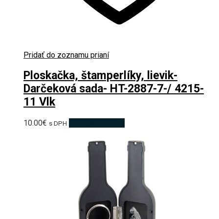
Pridať do zoznamu prianí
Ploskačka, štamperlíky, lievik-
Darčeková sada- HT-2887-7-/ 4215-
11 Vlk
10.00
€
Pridať do košíka
s DPH