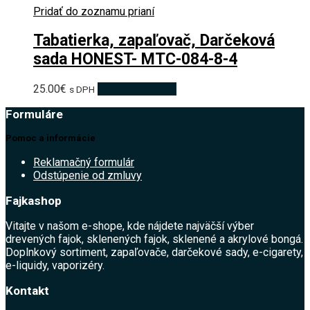
Pridať do zoznamu prianí
Tabatierka, zapaľovač, Darčeková
sada HONEST- MTC-084-8-4
25.00
€
Pridať do košíka
s DPH
Formuláre
Pomoc a informácie
Reklamačný formulár
Odstúpenie od zmluvy
Fajkashop
Vitajte v našom e-shope, kde nájdete najväčší výber
drevených fajok, sklenených fajok, sklenené a akrylové bongá.
Doplnkový sortiment, zapaľovače, darčekové sady, e-cigarety,
e-liquidy, vaporizéry.
Kontakt