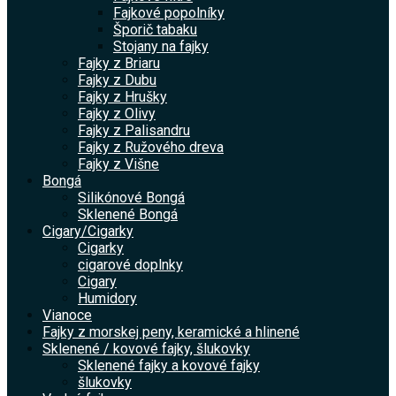
Fajkové popolníky
Šporič tabaku
Stojany na fajky
Fajky z Briaru
Fajky z Dubu
Fajky z Hrušky
Fajky z Olivy
Fajky z Palisandru
Fajky z Ružového dreva
Fajky z Višne
Bongá
Silikónové Bongá
Sklenené Bongá
Cigary/Cigarky
Cigarky
cigarové doplnky
Cigary
Humidory
Vianoce
Fajky z morskej peny, keramické a hlinené
Sklenené / kovové fajky, šlukovky
Sklenené fajky a kovové fajky
šlukovky