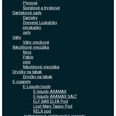
Plynové
Špirálové a tryskové
Darčekové sady
Darčeky
Drevené Luskáčiky
ploskačky
sety
Váhy
Váhy vreckové
Nikotínové vrecúška
Nois
Pablo
velo
Nikotínové vrecúška
Drvičky na tabak
Drvičky na tabak
E-cigarety
E-Liquidy/pody
E-liquidy ARAMAX
E-liquidy ARAMAX SALT
ELF BAR ELFA Pod
Lost Mary Tappo Pod
RELX pod