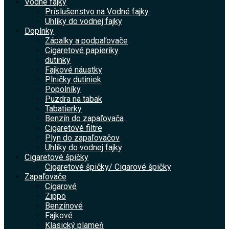
Vodné fajky
Príslušenstvo na Vodné fajky
Uhlíky do vodnej fajky
Doplnky
Zápalky a podpaľovače
Cigaretové papieriky
dutinky
Fajkové náustky
Plničky dutiniek
Popolníky
Puzdra na tabak
Tabatierky
Benzín do zapaľovača
Cigaretové filtre
Plyn do zapaľovačov
Uhlíky do vodnej fajky
Cigaretové špičky
Cigaretové špičky/ Cigarové špičky
Zapaľovače
Cigarové
Zippo
Benzínové
Fajkové
Klasický plameň