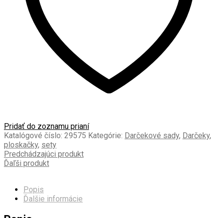
Pridať do zoznamu prianí
Katalógové číslo:
29575
Kategórie:
Darčekové sady
,
Darčeky
,
ploskačky
,
sety
Predchádzajúci produkt
Ďaľši produkt
Popis
Ďalšie informácie