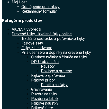
Môj Účet
Odstúpenie od zmluvy
Reklamačný formulár
Kategórie produktov
AKCIA / Výpredaj
Drevené fajky - kvalitné fajky online
Tradičné sedliacke a poľovnícke fajky
Fajkové sety
Fajky z Leadwood
Príslušenstvo a doplnky na drevené fajky
Čistiace tyčinky a čističe na fajky
DIY Urob si sám
Náustky
Poklopy a prstene
Fajkové zapaľovače
Fajkový príbor
Dusitká na fajky
Gravírovanie
Puzdra na fajky
Puzdra na tabak
Fajkové náustky
Fajkové filtre