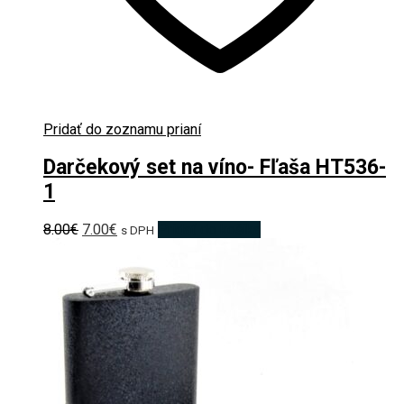
Pridať do zoznamu prianí
Darčekový set na víno- Fľaša HT536-
1
Pôvodná
Aktuálna
8.00
€
7.00
€
Pridať do košíka
s DPH
cena
cena
bola:
je:
8.00€.
7.00€.