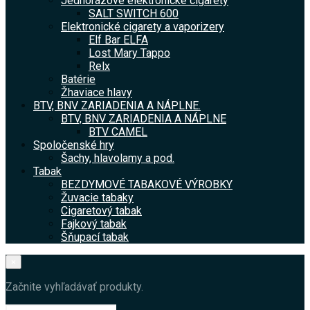
Jednorázové elektronické cigarety
SALT SWITCH 600
Elektronické cigarety a vaporizery
Elf Bar ELFA
Lost Mary Tappo
Relx
Batérie
Žhaviace hlavy
BTV, BNV ZARIADENIA A NÁPLNE.
BTV, BNV ZARIADENIA A NÁPLNE
BTV CAMEL
Spoločenské hry
Šachy, hlavolamy a pod.
Tabak
BEZDYMOVÉ TABAKOVÉ VÝROBKY
Žuvacie tabaky
Cigaretový tabak
Fajkový tabak
Šňupací tabak
×
Začnite vyhľadávať produkty.