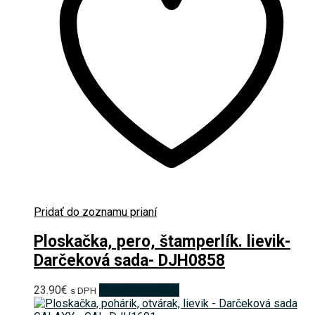
Pridať do zoznamu prianí
Ploskačka, pero, štamperlík. lievik-
Darčeková sada- DJH0858
23.90
€
Pridať do košíka
s DPH