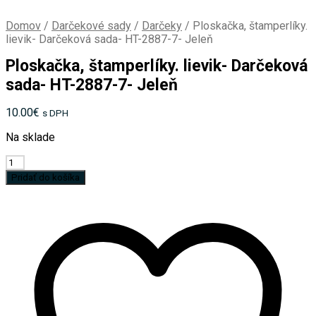
Domov
/
Darčekové sady
/
Darčeky
/
Ploskačka, štamperlíky.
lievik- Darčeková sada- HT-2887-7- Jeleň
Ploskačka, štamperlíky. lievik- Darčeková
sada- HT-2887-7- Jeleň
10.00
€
s DPH
Na sklade
množstvo
Ploskačka,
Pridať do košíka
štamperlíky.
lievik-
Darčeková
sada-
HT-
2887-
7-
Jeleň