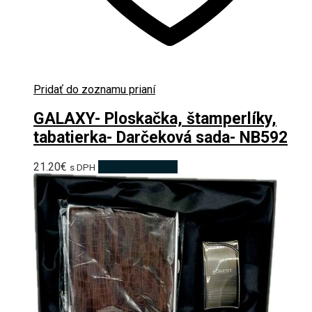
Pridať do zoznamu prianí
GALAXY- Ploskačka, štamperlíky,
tabatierka- Darčeková sada- NB592
21.20
€
Pridať do košíka
s DPH