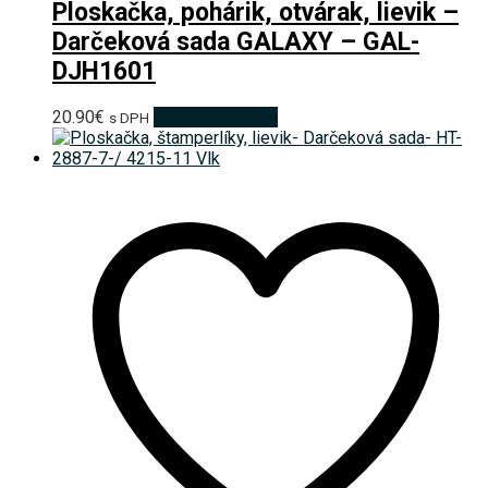
Ploskačka, pohárik, otvárak, lievik –
Darčeková sada GALAXY – GAL-
DJH1601
20.90
€
Pridať do košíka
s DPH