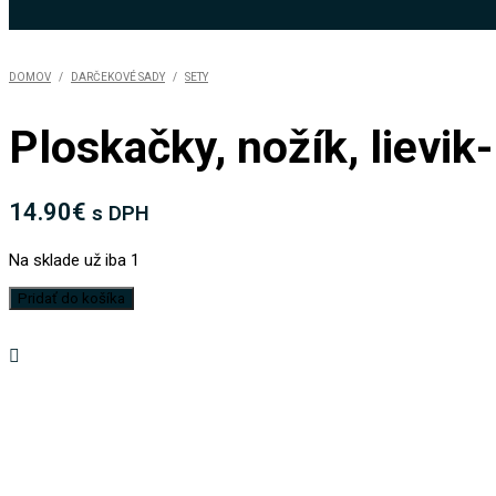
DOMOV
/
DARČEKOVÉ SADY
/
SETY
Ploskačky, nožík, lievi
14.90
€
s DPH
Na sklade už iba 1
množstvo
Pridať do košíka
Ploskačky,
nožík,
lievik-
Darčeková
sada-
DSK-
1