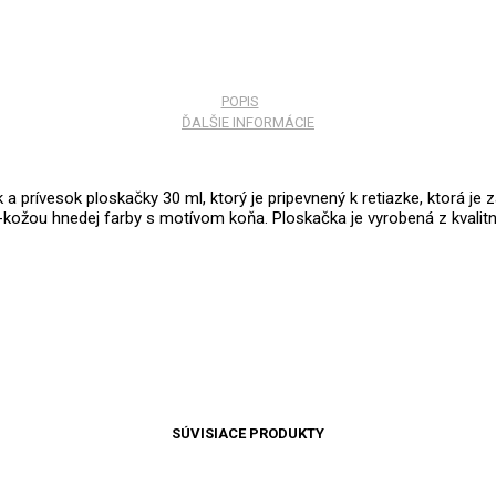
POPIS
ĎALŠIE INFORMÁCIE
 a prívesok ploskačky 30 ml, ktorý je pripevnený k retiazke, ktorá je
kožou hnedej farby s motívom koňa. Ploskačka je vyrobená z kvalitne
SÚVISIACE PRODUKTY