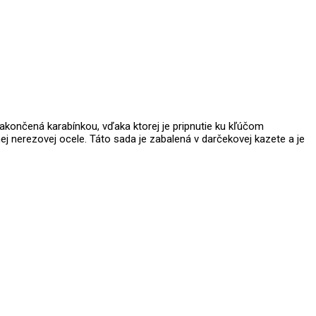
 zakončená karabínkou, vďaka ktorej je pripnutie ku kľúčom
j nerezovej ocele. Táto sada je zabalená v darčekovej kazete a je