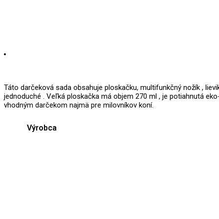
Táto darčeková sada obsahuje ploskačku, multifunkčný nožík , lievik
jednoduché . Veľká ploskačka má objem 270 ml , je potiahnutá eko-
vhodným darčekom najmä pre milovníkov koní.
Výrobca