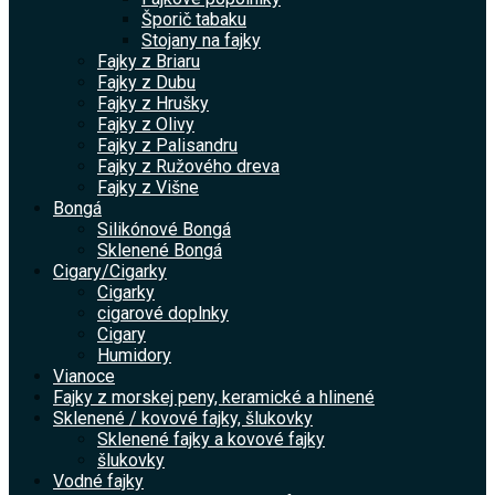
Šporič tabaku
Stojany na fajky
Fajky z Briaru
Fajky z Dubu
Fajky z Hrušky
Fajky z Olivy
Fajky z Palisandru
Fajky z Ružového dreva
Fajky z Višne
Bongá
Silikónové Bongá
Sklenené Bongá
Cigary/Cigarky
Cigarky
cigarové doplnky
Cigary
Humidory
Vianoce
Fajky z morskej peny, keramické a hlinené
Sklenené / kovové fajky, šlukovky
Sklenené fajky a kovové fajky
šlukovky
Vodné fajky