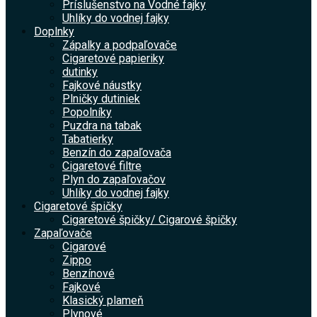
Príslušenstvo na Vodné fajky
Uhlíky do vodnej fajky
Doplnky
Zápalky a podpaľovače
Cigaretové papieriky
dutinky
Fajkové náustky
Plničky dutiniek
Popolníky
Puzdra na tabak
Tabatierky
Benzín do zapaľovača
Cigaretové filtre
Plyn do zapaľovačov
Uhlíky do vodnej fajky
Cigaretové špičky
Cigaretové špičky/ Cigarové špičky
Zapaľovače
Cigarové
Zippo
Benzínové
Fajkové
Klasický plameň
Plynové