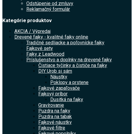
Odstúpenie od zmluvy
Reklamačný formulár
Kategórie produktov
AKCIA / Výpredaj
Drevené fajky - kvalitné fajky online
Tradičné sedliacke a poľovnícke fajky
Fajkové sety
Fajky z Leadwood
Príslušenstvo a doplnky na drevené fajky
Čistiace tyčinky a čističe na fajky
DIY Urob si sám
Náustky
Poklopy a prstene
Fajkové zapaľovače
Fajkový príbor
Dusitká na fajky
Gravírovanie
Puzdra na fajky
Puzdra na tabak
Fajkové náustky
Fajkové filtre
Fajkové popolníky