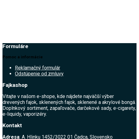
1.90
€
Formuláre
Pomoc a informácie
Reklamačný formulár
Odstúpenie od zmluvy
Fajkashop
Vitajte v našom e-shope, kde nájdete najväčší výber
drevených fajok, sklenených fajok, sklenené a akrylové bongá.
Doplnkový sortiment, zapaľovače, darčekové sady, e-cigarety,
e-liquidy, vaporizéry.
Kontakt
Adresa
: A. Hlinku 1452/3022 01 Čadca, Slovensko