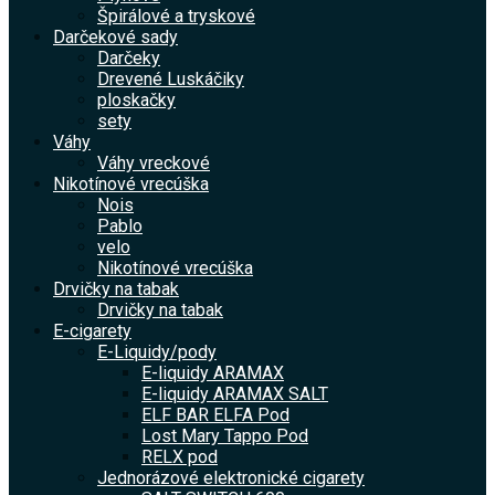
Špirálové a tryskové
Darčekové sady
Darčeky
Drevené Luskáčiky
ploskačky
sety
Váhy
Váhy vreckové
Nikotínové vrecúška
Nois
Pablo
velo
Nikotínové vrecúška
Drvičky na tabak
Drvičky na tabak
E-cigarety
E-Liquidy/pody
E-liquidy ARAMAX
E-liquidy ARAMAX SALT
ELF BAR ELFA Pod
Lost Mary Tappo Pod
RELX pod
Jednorázové elektronické cigarety