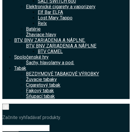
SALT SWITCH 600
Elektronické cigarety a vaporizery
Elf Bar ELFA
Lost Mary Tappo
Relx
Batérie
Žhaviace hlavy
BTV, BNV ZARIADENIA A NÁPLNE.
BTV, BNV ZARIADENIA A NÁPLNE
BTV CAMEL
Spoločenské hry
Šachy, hlavolamy a pod.
Tabak
BEZDYMOVÉ TABAKOVÉ VÝROBKY
Žuvacie tabaky
Cigaretový tabak
Fajkový tabak
Šňupací tabak
×
Začnite vyhľadávať produkty.