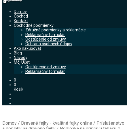
Domov
Obchod
Kontakt
Obchodné podmienky
Záručné podmienky a reklamácie
Reklamačný formulár
Odstúpenie od zmluvy
Ochrana osobných údajov
Ako nakupovať
Blog
Návody
Môj Účet
Odstúpenie od zmluvy
Reklamačný formulár
0
0
Košík
Domov
/
Drevené fajky - kvalitné fajky online
/
Príslušenstvo
a doplnky na drevené fajky
/
Podložka na prípravu tabaku z