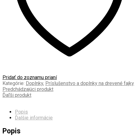
Pridať do zoznamu prianí
Kategórie:
Doplnky
,
Príslušenstvo a doplnky na drevené fajky
Predchádzajúci produkt
Ďaľši produkt
Popis
Ďalšie informácie
Popis