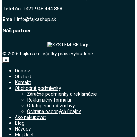
Telefón
: +421 948 444 858
Email
: info@fajkashop.sk
Náš partner
© 2026 Fajka s.r.o. všetky práva vyhradené
×
Domov
Obchod
Kontakt
Obchodné podmienky
Záručné podmienky a reklamácie
Reklamačný formulár
Odstúpenie od zmluvy
Ochrana osobných údajov
Ako nakupovať
Blog
Návody
Môj Účet