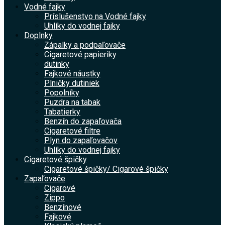
Vodné fajky
Príslušenstvo na Vodné fajky
Uhlíky do vodnej fajky
Doplnky
Zápalky a podpaľovače
Cigaretové papieriky
dutinky
Fajkové náustky
Plničky dutiniek
Popolníky
Puzdra na tabak
Tabatierky
Benzín do zapaľovača
Cigaretové filtre
Plyn do zapaľovačov
Uhlíky do vodnej fajky
Cigaretové špičky
Cigaretové špičky/ Cigarové špičky
Zapaľovače
Cigarové
Zippo
Benzínové
Fajkové