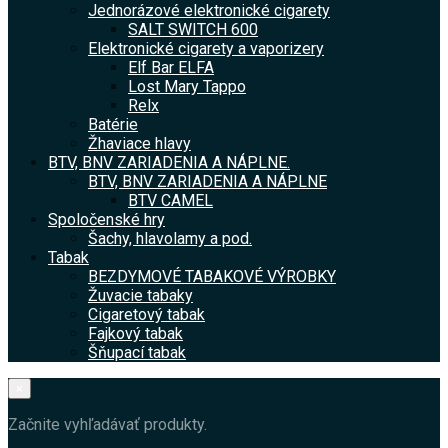
Jednorázové elektronické cigarety
SALT SWITCH 600
Elektronické cigarety a vaporizery
Elf Bar ELFA
Lost Mary Tappo
Relx
Batérie
Žhaviace hlavy
BTV, BNV ZARIADENIA A NÁPLNE.
BTV, BNV ZARIADENIA A NÁPLNE
BTV CAMEL
Spoločenské hry
Šachy, hlavolamy a pod.
Tabak
BEZDYMOVÉ TABAKOVÉ VÝROBKY
Žuvacie tabaky
Cigaretový tabak
Fajkový tabak
Šňupací tabak
×
Začnite vyhľadávať produkty.