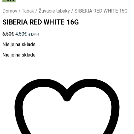
Domov
/
Tabak
/
Žuvacie tabaky
/
SIBERIA RED WHITE 16G
SIBERIA RED WHITE 16G
Pôvodná
Aktuálna
6.50
€
4.50
€
s DPH
cena
cena
Nie je na sklade
bola:
je:
6.50€.
4.50€.
Nie je na sklade