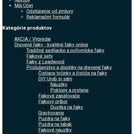
Môj Účet
Odstúpenie od zmluvy
Reklamačný formulár
Kategórie produktov
AKCIA / Výpredaj
Drevené fajky - kvalitné fajky online
Tradičné sedliacke a poľovnícke fajky
Fajkové sety
Fajky z Leadwood
Príslušenstvo a doplnky na drevené fajky
Čistiace tyčinky a čističe na fajky
DIY Urob si sám
Náustky
Poklopy a prstene
Fajkové zapaľovače
Fajkový príbor
Dusitká na fajky
Gravírovanie
Puzdra na fajky
Puzdra na tabak
Fajkové náustky