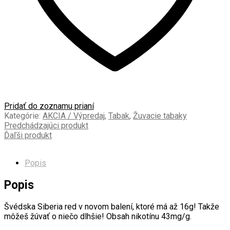
Pridať do zoznamu prianí
Kategórie:
AKCIA / Výpredaj
,
Tabak
,
Žuvacie tabaky
Predchádzajúci produkt
Ďaľši produkt
Popis
Popis
Švédska Siberia red v novom balení, ktoré má až 16g! Takže
môžeš žúvať o niečo dlhšie! Obsah nikotínu 43mg/g.