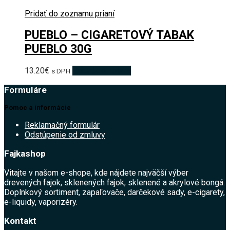
Pridať do zoznamu prianí
PUEBLO – CIGARETOVÝ TABAK
PUEBLO 30G
13.20
€
Pridať do košíka
s DPH
Formuláre
Pomoc a informácie
Reklamačný formulár
Odstúpenie od zmluvy
Fajkashop
Vitajte v našom e-shope, kde nájdete najväčší výber
drevených fajok, sklenených fajok, sklenené a akrylové bongá.
Doplnkový sortiment, zapaľovače, darčekové sady, e-cigarety,
e-liquidy, vaporizéry.
Kontakt