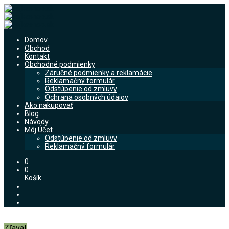
Domov
Obchod
Kontakt
Obchodné podmienky
Záručné podmienky a reklamácie
Reklamačný formulár
Odstúpenie od zmluvy
Ochrana osobných údajov
Ako nakupovať
Blog
Návody
Môj Účet
Odstúpenie od zmluvy
Reklamačný formulár
0
0
Košík
Zľava!