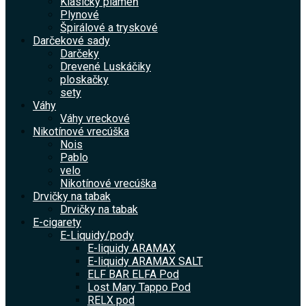
Klasický plameň
Plynové
Špirálové a tryskové
Darčekové sady
Darčeky
Drevené Luskáčiky
ploskačky
sety
Váhy
Váhy vreckové
Nikotínové vrecúška
Nois
Pablo
velo
Nikotínové vrecúška
Drvičky na tabak
Drvičky na tabak
E-cigarety
E-Liquidy/pody
E-liquidy ARAMAX
E-liquidy ARAMAX SALT
ELF BAR ELFA Pod
Lost Mary Tappo Pod
RELX pod