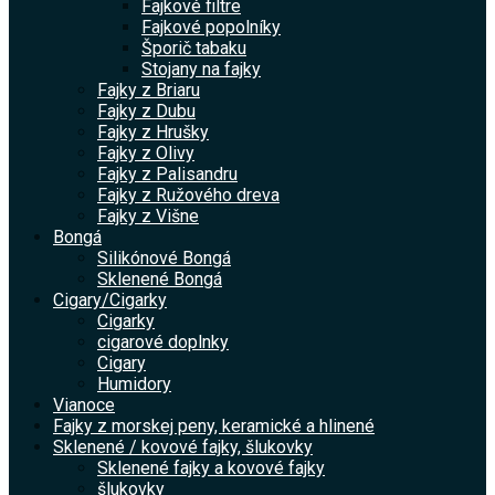
Fajkové filtre
Fajkové popolníky
Šporič tabaku
Stojany na fajky
Fajky z Briaru
Fajky z Dubu
Fajky z Hrušky
Fajky z Olivy
Fajky z Palisandru
Fajky z Ružového dreva
Fajky z Višne
Bongá
Silikónové Bongá
Sklenené Bongá
Cigary/Cigarky
Cigarky
cigarové doplnky
Cigary
Humidory
Vianoce
Fajky z morskej peny, keramické a hlinené
Sklenené / kovové fajky, šlukovky
Sklenené fajky a kovové fajky
šlukovky