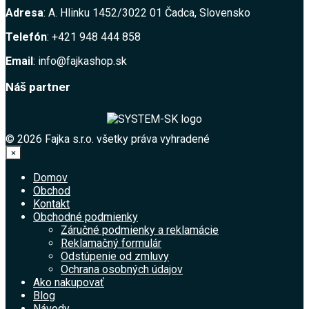
Adresa
: A. Hlinku 1452/3022 01 Čadca, Slovensko
Telefón
: +421 948 444 858
Email
: info@fajkashop.sk
Náš partner
© 2026 Fajka s.r.o. všetky práva vyhradené
×
Domov
Obchod
Kontakt
Obchodné podmienky
Záručné podmienky a reklamácie
Reklamačný formulár
Odstúpenie od zmluvy
Ochrana osobných údajov
Ako nakupovať
Blog
Návody