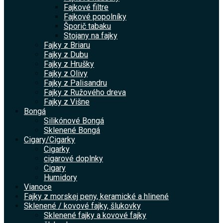
Fajkové filtre
Fajkové popolníky
Šporič tabaku
Stojany na fajky
Fajky z Briaru
Fajky z Dubu
Fajky z Hrušky
Fajky z Olivy
Fajky z Palisandru
Fajky z Ružového dreva
Fajky z Višne
Bongá
Silikónové Bongá
Sklenené Bongá
Cigary/Cigarky
Cigarky
cigarové doplnky
Cigary
Humidory
Vianoce
Fajky z morskej peny, keramické a hlinené
Sklenené / kovové fajky, šlukovky
Sklenené fajky a kovové fajky