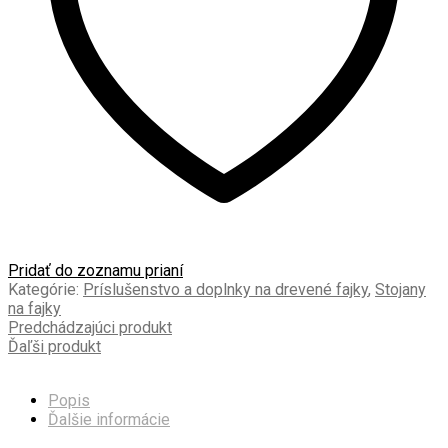
Pridať do zoznamu prianí
Kategórie:
Príslušenstvo a doplnky na drevené fajky
,
Stojany
na fajky
Predchádzajúci produkt
Ďaľši produkt
Popis
Ďalšie informácie