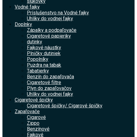
šlukovky
Vodné fajky
Príslušenstvo na Vodné fajky
Uhlíky do vodnej fajky
Doplnky
Zápalky a podpaľovače
Cigaretové papieriky
dutinky
Fajkové náustky
Plničky dutiniek
Popolníky
Puzdra na tabak
Tabatierky
Benzín do zapaľovača
Cigaretové filtre
Plyn do zapaľovačov
Uhlíky do vodnej fajky
Cigaretové špičky
Cigaretové špičky/ Cigarové špičky
Zapaľovače
Cigarové
Zippo
Benzínové
Fajkové