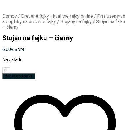
Domov
/
Drevené fajky - kvalitné fajky online
/
Príslušenstvo
a doplnky na drevené fajky
/
Stojany na fajky
/
Stojan na fajku
– čierny
Stojan na fajku – čierny
6.00
€
s DPH
Na sklade
množstvo
Stojan
Pridať do košíka
na
fajku
-
čierny