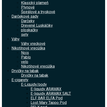
Klasický plameň
Plynové
Špirálové a tryskové
Darčekové sady
Darčeky
Drevené Luskáčiky
ploskačky
sety
Váhy
Váhy vreckové
Nikotínové vrecúška
Nois
Pablo
velo
Nikotínové vrecúška
Drvičky na tabak
Drvičky na tabak
E-cigarety
E-Liquidy/pody
E-liquidy ARAMAX
E-liquidy ARAMAX SALT
ELF BAR ELFA Pod
Lost Mary Tappo Pod