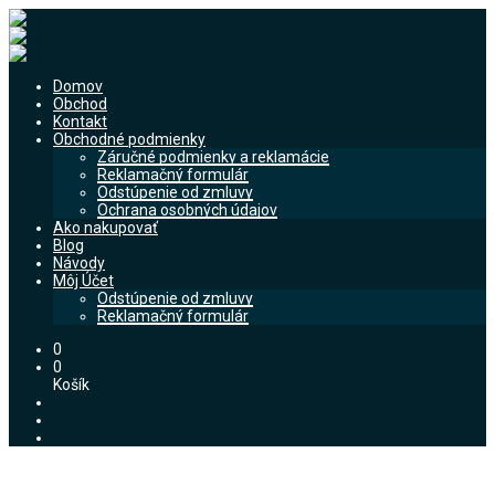
Domov
Obchod
Kontakt
Obchodné podmienky
Záručné podmienky a reklamácie
Reklamačný formulár
Odstúpenie od zmluvy
Ochrana osobných údajov
Ako nakupovať
Blog
Návody
Môj Účet
Odstúpenie od zmluvy
Reklamačný formulár
0
0
Košík