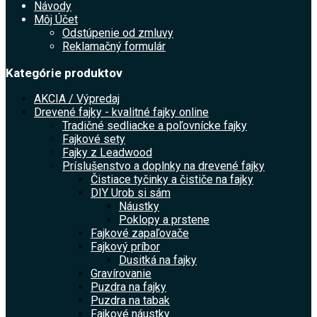
Návody
Môj Účet
Odstúpenie od zmluvy
Reklamačný formulár
Kategórie produktov
AKCIA / Výpredaj
Drevené fajky - kvalitné fajky online
Tradičné sedliacke a poľovnícke fajky
Fajkové sety
Fajky z Leadwood
Príslušenstvo a doplnky na drevené fajky
Čistiace tyčinky a čističe na fajky
DIY Urob si sám
Náustky
Poklopy a prstene
Fajkové zapaľovače
Fajkový príbor
Dusitká na fajky
Gravírovanie
Puzdra na fajky
Puzdra na tabak
Fajkové náustky