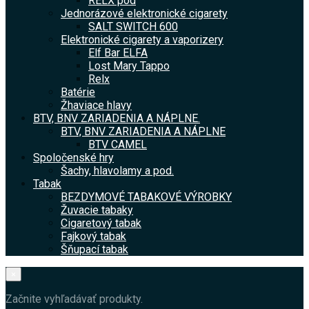
RELX pod
Jednorázové elektronické cigarety
SALT SWITCH 600
Elektronické cigarety a vaporizery
Elf Bar ELFA
Lost Mary Tappo
Relx
Batérie
Žhaviace hlavy
BTV, BNV ZARIADENIA A NÁPLNE.
BTV, BNV ZARIADENIA A NÁPLNE
BTV CAMEL
Spoločenské hry
Šachy, hlavolamy a pod.
Tabak
BEZDYMOVÉ TABAKOVÉ VÝROBKY
Žuvacie tabaky
Cigaretový tabak
Fajkový tabak
Šňupací tabak
×
Začnite vyhľadávať produkty.