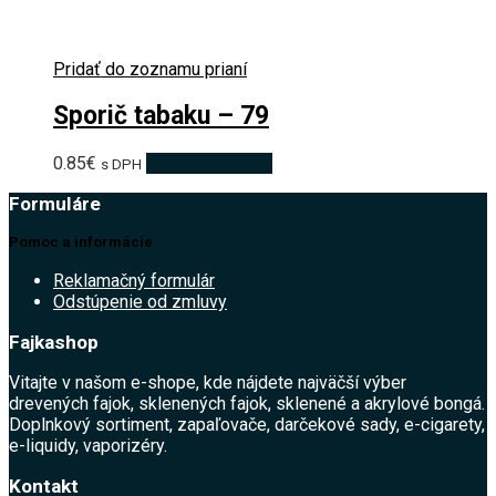
Pridať do zoznamu prianí
Sporič tabaku – 79
0.85
€
Pridať do košíka
s DPH
Formuláre
Pomoc a informácie
Reklamačný formulár
Odstúpenie od zmluvy
Fajkashop
Vitajte v našom e-shope, kde nájdete najväčší výber
drevených fajok, sklenených fajok, sklenené a akrylové bongá.
Doplnkový sortiment, zapaľovače, darčekové sady, e-cigarety,
e-liquidy, vaporizéry.
Kontakt