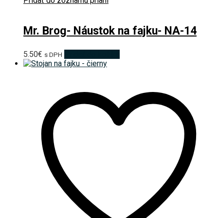
Pridať do zoznamu prianí
Mr. Brog- Náustok na fajku- NA-14
5.50
€
Pridať do košíka
s DPH