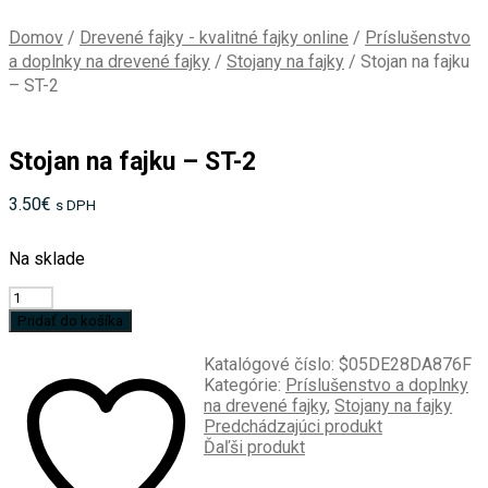
Domov
/
Drevené fajky - kvalitné fajky online
/
Príslušenstvo
a doplnky na drevené fajky
/
Stojany na fajky
/
Stojan na fajku
– ST-2
Stojan na fajku – ST-2
3.50
€
s DPH
Na sklade
množstvo
Stojan
Pridať do košíka
na
fajku
Katalógové číslo:
$05DE28DA876F
-
Kategórie:
Príslušenstvo a doplnky
ST-
na drevené fajky
,
Stojany na fajky
2
Predchádzajúci produkt
Ďaľši produkt