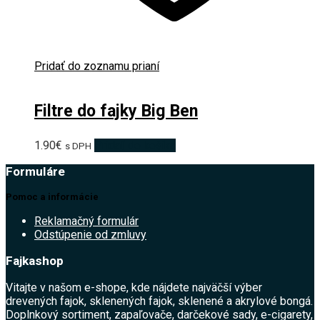
Pridať do zoznamu prianí
Filtre do fajky Big Ben
1.90
€
Pridať do košíka
s DPH
Formuláre
Pomoc a informácie
Reklamačný formulár
Odstúpenie od zmluvy
Fajkashop
Vitajte v našom e-shope, kde nájdete najväčší výber
drevených fajok, sklenených fajok, sklenené a akrylové bongá.
Doplnkový sortiment, zapaľovače, darčekové sady, e-cigarety,