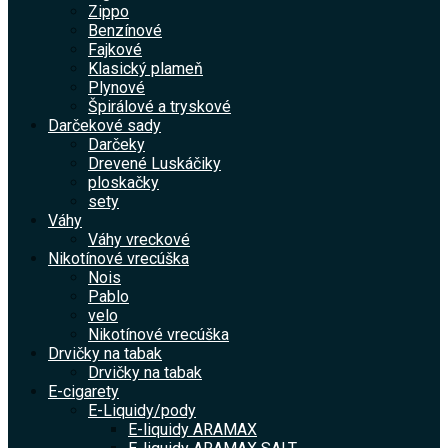
Zippo
Benzínové
Fajkové
Klasický plameň
Plynové
Špirálové a tryskové
Darčekové sady
Darčeky
Drevené Luskáčiky
ploskačky
sety
Váhy
Váhy vreckové
Nikotínové vrecúška
Nois
Pablo
velo
Nikotínové vrecúška
Drvičky na tabak
Drvičky na tabak
E-cigarety
E-Liquidy/pody
E-liquidy ARAMAX