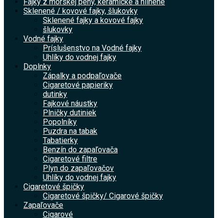
Fajky z morskej peny, keramické a hlinené
Sklenené / kovové fajky, šlukovky
Sklenené fajky a kovové fajky
šlukovky
Vodné fajky
Príslušenstvo na Vodné fajky
Uhlíky do vodnej fajky
Doplnky
Zápalky a podpaľovače
Cigaretové papieriky
dutinky
Fajkové náustky
Plničky dutiniek
Popolníky
Puzdra na tabak
Tabatierky
Benzín do zapaľovača
Cigaretové filtre
Plyn do zapaľovačov
Uhlíky do vodnej fajky
Cigaretové špičky
Cigaretové špičky/ Cigarové špičky
Zapaľovače
Cigarové