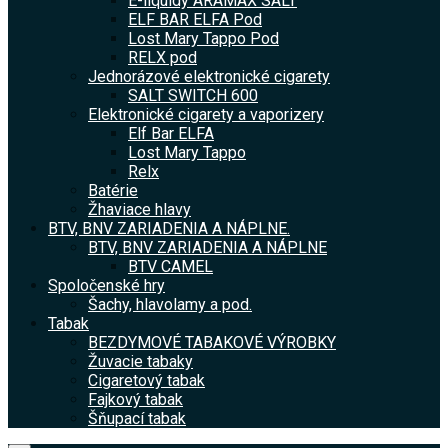
E-liquidy ARAMAX SALT
ELF BAR ELFA Pod
Lost Mary Tappo Pod
RELX pod
Jednorázové elektronické cigarety
SALT SWITCH 600
Elektronické cigarety a vaporizery
Elf Bar ELFA
Lost Mary Tappo
Relx
Batérie
Žhaviace hlavy
BTV, BNV ZARIADENIA A NÁPLNE.
BTV, BNV ZARIADENIA A NÁPLNE
BTV CAMEL
Spoločenské hry
Šachy, hlavolamy a pod.
Tabak
BEZDYMOVÉ TABAKOVÉ VÝROBKY
Žuvacie tabaky
Cigaretový tabak
Fajkový tabak
Šňupací tabak