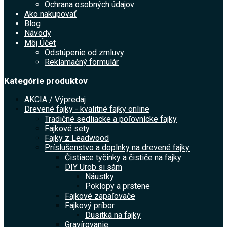
Ochrana osobných údajov
Ako nakupovať
Blog
Návody
Môj Účet
Odstúpenie od zmluvy
Reklamačný formulár
Kategórie produktov
AKCIA / Výpredaj
Drevené fajky - kvalitné fajky online
Tradičné sedliacke a poľovnícke fajky
Fajkové sety
Fajky z Leadwood
Príslušenstvo a doplnky na drevené fajky
Čistiace tyčinky a čističe na fajky
DIY Urob si sám
Náustky
Poklopy a prstene
Fajkové zapaľovače
Fajkový príbor
Dusitká na fajky
Gravírovanie