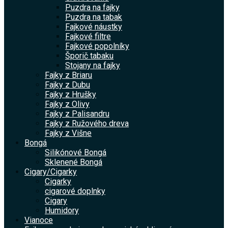
Puzdra na fajky
Puzdra na tabak
Fajkové náustky
Fajkové filtre
Fajkové popolníky
Šporič tabaku
Stojany na fajky
Fajky z Briaru
Fajky z Dubu
Fajky z Hrušky
Fajky z Olivy
Fajky z Palisandru
Fajky z Ružového dreva
Fajky z Višne
Bongá
Silikónové Bongá
Sklenené Bongá
Cigary/Cigarky
Cigarky
cigarové doplnky
Cigary
Humidory
Vianoce