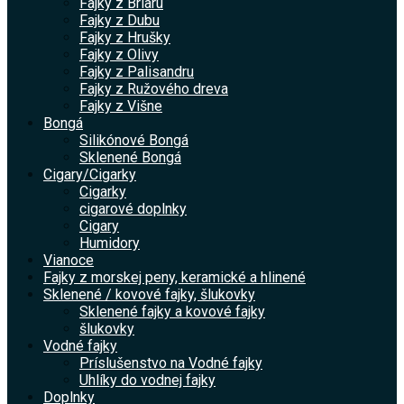
Fajky z Briaru
Fajky z Dubu
Fajky z Hrušky
Fajky z Olivy
Fajky z Palisandru
Fajky z Ružového dreva
Fajky z Višne
Bongá
Silikónové Bongá
Sklenené Bongá
Cigary/Cigarky
Cigarky
cigarové doplnky
Cigary
Humidory
Vianoce
Fajky z morskej peny, keramické a hlinené
Sklenené / kovové fajky, šlukovky
Sklenené fajky a kovové fajky
šlukovky
Vodné fajky
Príslušenstvo na Vodné fajky
Uhlíky do vodnej fajky
Doplnky