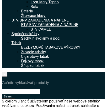
Lost Mary Tappo
Relx
Batérie
Žhaviace hlavy
BTV, BNV ZARIADENIA A NÁPLNE.
BTV, BNV ZARIADENIA A NÁPLNE
BTV CAMEL
Spoločenské hry
Šachy, hlavolamy a pod.
Tabak
BEZDYMOVÉ TABAKOVÉ VÝROBKY
Žuvacie tabaky
Cigaretový tabak
Fajkový tabak
Šňupací tabak
×
Začnite vyhľadávať produkty.
S cieľom uľahčiť užívateľom používať naše webové stránky
využívame cookies. Používaním našich stránok súhlasíte s