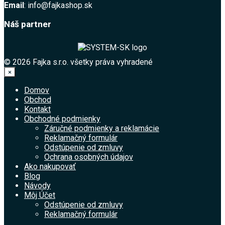
Email
: info@fajkashop.sk
Náš partner
© 2026 Fajka s.r.o. všetky práva vyhradené
×
Domov
Obchod
Kontakt
Obchodné podmienky
Záručné podmienky a reklamácie
Reklamačný formulár
Odstúpenie od zmluvy
Ochrana osobných údajov
Ako nakupovať
Blog
Návody
Môj Účet
Odstúpenie od zmluvy
Reklamačný formulár