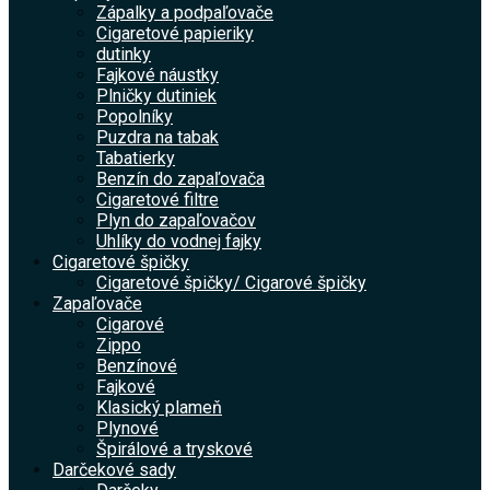
Zápalky a podpaľovače
Cigaretové papieriky
dutinky
Fajkové náustky
Plničky dutiniek
Popolníky
Puzdra na tabak
Tabatierky
Benzín do zapaľovača
Cigaretové filtre
Plyn do zapaľovačov
Uhlíky do vodnej fajky
Cigaretové špičky
Cigaretové špičky/ Cigarové špičky
Zapaľovače
Cigarové
Zippo
Benzínové
Fajkové
Klasický plameň
Plynové
Špirálové a tryskové
Darčekové sady