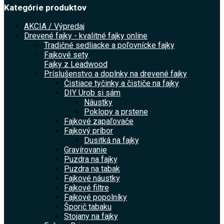
Kategórie produktov
AKCIA / Výpredaj
Drevené fajky - kvalitné fajky online
Tradičné sedliacke a poľovnícke fajky
Fajkové sety
Fajky z Leadwood
Príslušenstvo a doplnky na drevené fajky
Čistiace tyčinky a čističe na fajky
DIY Urob si sám
Náustky
Poklopy a prstene
Fajkové zapaľovače
Fajkový príbor
Dusitká na fajky
Gravírovanie
Puzdra na fajky
Puzdra na tabak
Fajkové náustky
Fajkové filtre
Fajkové popolníky
Šporič tabaku
Stojany na fajky