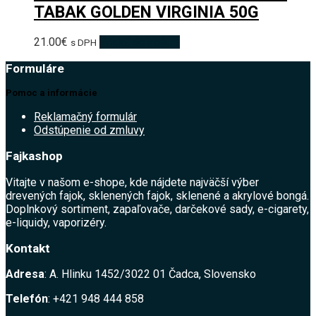
TABAK GOLDEN VIRGINIA 50G
21.00
€
Pridať do košíka
s DPH
Formuláre
Pomoc a informácie
Reklamačný formulár
Odstúpenie od zmluvy
Fajkashop
Vitajte v našom e-shope, kde nájdete najväčší výber
drevených fajok, sklenených fajok, sklenené a akrylové bongá.
Doplnkový sortiment, zapaľovače, darčekové sady, e-cigarety,
e-liquidy, vaporizéry.
Kontakt
Adresa
: A. Hlinku 1452/3022 01 Čadca, Slovensko
Telefón
: +421 948 444 858