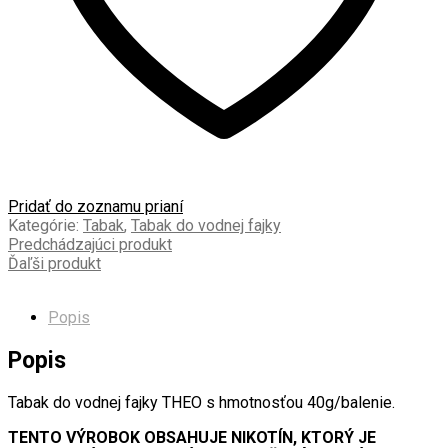
Pridať do zoznamu prianí
Kategórie:
Tabak
,
Tabak do vodnej fajky
Predchádzajúci produkt
Ďaľši produkt
Popis
Popis
Tabak do vodnej fajky THEO s hmotnosťou 40g/balenie.
TENTO VÝROBOK OBSAHUJE NIKOTÍN, KTORÝ JE