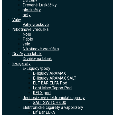
Darčeky
Drevené Luskáčiky
ploskačky
sety
Váhy
Váhy vreckové
Nikotínové vrecúška
Nois
Pablo
velo
Nikotínové vrecúška
Drvičky na tabak
Drvičky na tabak
E-cigarety
E-Liquidy/pody
E-liquidy ARAMAX
E-liquidy ARAMAX SALT
ELF BAR ELFA Pod
Lost Mary Tappo Pod
RELX pod
Jednorázové elektronické cigarety
SALT SWITCH 600
Elektronické cigarety a vaporizery
Elf Bar ELFA