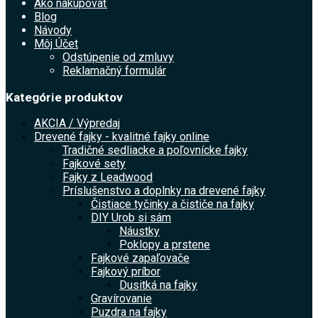
Ako nakupovať
Blog
Návody
Môj Účet
Odstúpenie od zmluvy
Reklamačný formulár
Kategórie produktov
AKCIA / Výpredaj
Drevené fajky - kvalitné fajky online
Tradičné sedliacke a poľovnícke fajky
Fajkové sety
Fajky z Leadwood
Príslušenstvo a doplnky na drevené fajky
Čistiace tyčinky a čističe na fajky
DIY Urob si sám
Náustky
Poklopy a prstene
Fajkové zapaľovače
Fajkový príbor
Dusitká na fajky
Gravírovanie
Puzdra na fajky