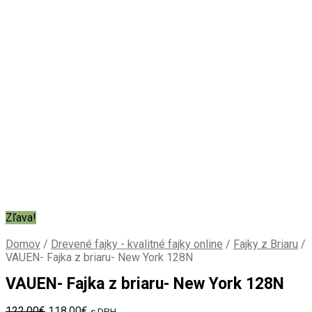
Zľava!
Domov
/
Drevené fajky - kvalitné fajky online
/
Fajky z Briaru
/
VAUEN- Fajka z briaru- New York 128N
VAUEN- Fajka z briaru- New York 128N
Pôvodná
Aktuálna
122.00
€
118.00
€
s DPH