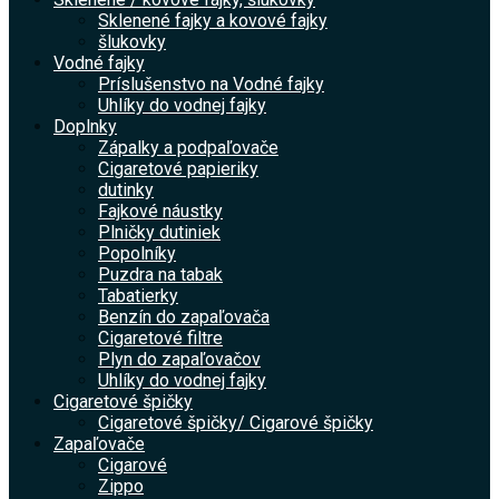
Sklenené fajky a kovové fajky
šlukovky
Vodné fajky
Príslušenstvo na Vodné fajky
Uhlíky do vodnej fajky
Doplnky
Zápalky a podpaľovače
Cigaretové papieriky
dutinky
Fajkové náustky
Plničky dutiniek
Popolníky
Puzdra na tabak
Tabatierky
Benzín do zapaľovača
Cigaretové filtre
Plyn do zapaľovačov
Uhlíky do vodnej fajky
Cigaretové špičky
Cigaretové špičky/ Cigarové špičky
Zapaľovače
Cigarové
Zippo