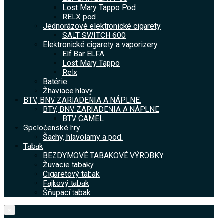
Lost Mary Tappo Pod
RELX pod
Jednorázové elektronické cigarety
SALT SWITCH 600
Elektronické cigarety a vaporizery
Elf Bar ELFA
Lost Mary Tappo
Relx
Batérie
Žhaviace hlavy
BTV, BNV ZARIADENIA A NÁPLNE.
BTV, BNV ZARIADENIA A NÁPLNE
BTV CAMEL
Spoločenské hry
Šachy, hlavolamy a pod.
Tabak
BEZDYMOVÉ TABAKOVÉ VÝROBKY
Žuvacie tabaky
Cigaretový tabak
Fajkový tabak
Šňupací tabak
×