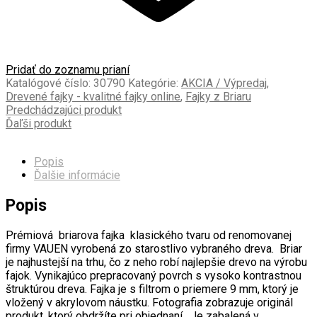
Pridať do zoznamu prianí
Katalógové číslo:
30790
Kategórie:
AKCIA / Výpredaj
,
Drevené fajky - kvalitné fajky online
,
Fajky z Briaru
Predchádzajúci produkt
Ďaľši produkt
Popis
Ďalšie informácie
Popis
Prémiová briarova fajka klasického tvaru od renomovanej
firmy VAUEN vyrobená zo starostlivo vybraného dreva. Briar
je najhustejší na trhu, čo z neho robí najlepšie drevo na výrobu
fajok. Vynikajúco prepracovaný povrch s vysoko kontrastnou
štruktúrou dreva. Fajka je s filtrom o priemere 9 mm, ktorý je
vložený v akrylovom náustku.
Fotografia zobrazuje originál
produkt, ktorý obdržíte pri objednaní. Je zabalená v