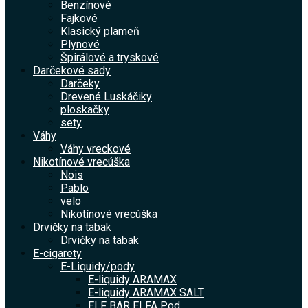
Benzínové
Fajkové
Klasický plameň
Plynové
Špirálové a tryskové
Darčekové sady
Darčeky
Drevené Luskáčiky
ploskačky
sety
Váhy
Váhy vreckové
Nikotínové vrecúška
Nois
Pablo
velo
Nikotínové vrecúška
Drvičky na tabak
Drvičky na tabak
E-cigarety
E-Liquidy/pody
E-liquidy ARAMAX
E-liquidy ARAMAX SALT
ELF BAR ELFA Pod