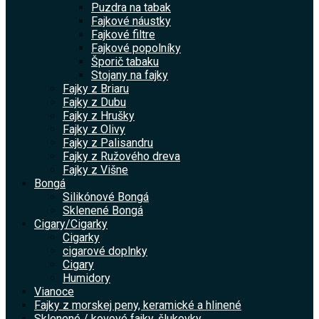
Puzdra na tabak
Fajkové náustky
Fajkové filtre
Fajkové popolníky
Šporič tabaku
Stojany na fajky
Fajky z Briaru
Fajky z Dubu
Fajky z Hrušky
Fajky z Olivy
Fajky z Palisandru
Fajky z Ružového dreva
Fajky z Višne
Bongá
Silikónové Bongá
Sklenené Bongá
Cigary/Cigarky
Cigarky
cigarové doplnky
Cigary
Humidory
Vianoce
Fajky z morskej peny, keramické a hlinené
Sklenené / kovové fajky, šlukovky