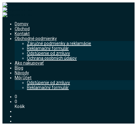
Domov
Obchod
Kontakt
Obchodné podmienky
Záručné podmienky a reklamácie
Reklamačný formulár
Odstúpenie od zmluvy
Ochrana osobných údajov
Ako nakupovať
Blog
Návody
Môj Účet
Odstúpenie od zmluvy
Reklamačný formulár
0
0
Košík