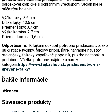
darčekovej krabičke s ochranným vrecúškom. Stojan nie je
súčasťou balenia.
Výška fajky: 3,6 cm
Dĺžka fajky: 13,6 cm
Priemer fajky: 3,7 cm
Výška komína: 2,7,cm
Priemer komína: 1,6 cm
Odporúčame:
K fajkám dokúpiť potrebné príslušenstvo, ako
sú čistiace tyčinky, fajkový príbor, filtre, náhradne náustky,
stojančeky, fajkový zapaľovač, popolník, puzdro na tabak a
podobne. Všetko potrebné nájdete u nás v
kategórii:
https://www.fajkashop.sk/prislusenstvo-na-
drevene-fajky/
Ďalšie informácie
Výrobca
Súvisiace produkty