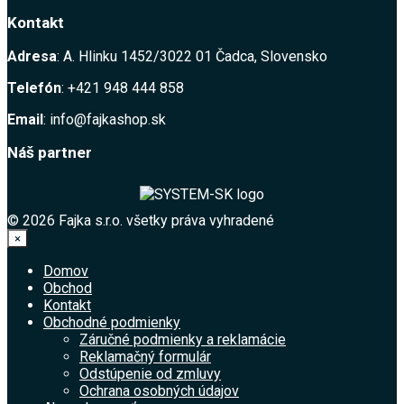
Kontakt
Adresa
: A. Hlinku 1452/3022 01 Čadca, Slovensko
Telefón
: +421 948 444 858
Email
: info@fajkashop.sk
Náš partner
© 2026 Fajka s.r.o. všetky práva vyhradené
×
Domov
Obchod
Kontakt
Obchodné podmienky
Záručné podmienky a reklamácie
Reklamačný formulár
Odstúpenie od zmluvy
Ochrana osobných údajov