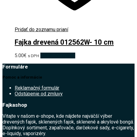
Pridať do zoznamu prianí
Fajka drevená 012562W- 10 cm
5.00
€
Pridať do košíka
s DPH
Formuláre
Pomoc a informácie
Reklamačný formulár
Odstúpenie od zmluvy
Fajkashop
Vitajte v našom e-shope, kde nájdete najväčší výber
drevených fajok, sklenených fajok, sklenené a akrylové bongá.
Doplnkový sortiment, zapaľovače, darčekové sady, e-cigarety,
e-liquidy, vaporizéry.