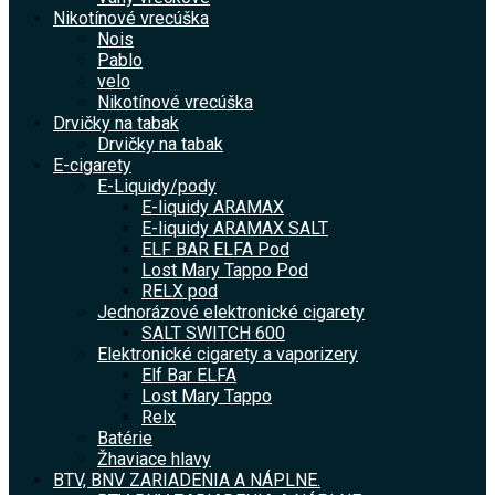
Nikotínové vrecúška
Nois
Pablo
velo
Nikotínové vrecúška
Drvičky na tabak
Drvičky na tabak
E-cigarety
E-Liquidy/pody
E-liquidy ARAMAX
E-liquidy ARAMAX SALT
ELF BAR ELFA Pod
Lost Mary Tappo Pod
RELX pod
Jednorázové elektronické cigarety
SALT SWITCH 600
Elektronické cigarety a vaporizery
Elf Bar ELFA
Lost Mary Tappo
Relx
Batérie
Žhaviace hlavy
BTV, BNV ZARIADENIA A NÁPLNE.