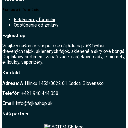
Pomoc a informácie
Reklamačný formulár
Odstúpenie od zmluvy
Fajkashop
Vitajte v našom e-shope, kde nájdete najväčší výber
drevených fajok, sklenených fajok, sklenené a akrylové bongá.
Doplnkový sortiment, zapaľovače, darčekové sady, e-cigarety,
e-liquidy, vaporizéry.
Kontakt
Adresa
: A. Hlinku 1452/3022 01 Čadca, Slovensko
Telefón
: +421 948 444 858
Email
: info@fajkashop.sk
Náš partner