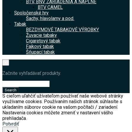
BTV, BNV ZARIADENIA A NÁPLNE
BTV CAMEL
Spoločenské hry
Šachy, hlavolamy a pod.
Tabak
BEZDYMOVÉ TABAKOVÉ VÝROBKY
Žuvacie tabaky
Cigaretový tabak
Fajkový tabak
Šňupací tabak
×
Začnite vyhľadávať produkty.
S cieľom uľahčiť užívateľom používať naše webové stránky
využívame cookies. Používaním našich stránok súhlasíte s
ukladaním súborov cookie na vašom počítači / zariadení.
Nastavenia cookies môžete zmeniť v nastavení vášho
prehliadača.
Potvrdiť