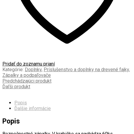
Pridať do zoznamu prianí
Kategórie:
Doplnky
,
Príslušenstvo a doplnky na drevené fajky
,
Zápalky a podpaľovače
Predchádzajúci produkt
Ďaľši produkt
Popis
Ďalšie informácie
Popis
Bezpečnostné zápalky. V krabičke sa nachádza 60ks