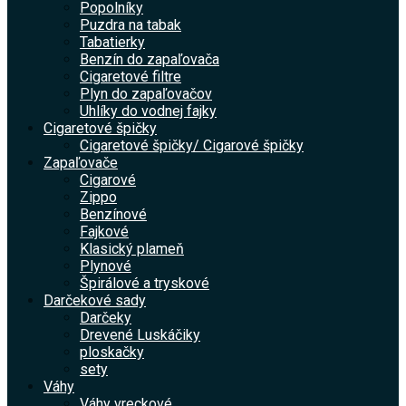
Popolníky
Puzdra na tabak
Tabatierky
Benzín do zapaľovača
Cigaretové filtre
Plyn do zapaľovačov
Uhlíky do vodnej fajky
Cigaretové špičky
Cigaretové špičky/ Cigarové špičky
Zapaľovače
Cigarové
Zippo
Benzínové
Fajkové
Klasický plameň
Plynové
Špirálové a tryskové
Darčekové sady
Darčeky
Drevené Luskáčiky
ploskačky
sety
Váhy
Váhy vreckové