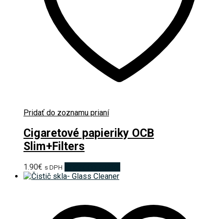
Pridať do zoznamu prianí
Cigaretové papieriky OCB
Slim+Filters
1.90
€
Pridať do košíka
s DPH