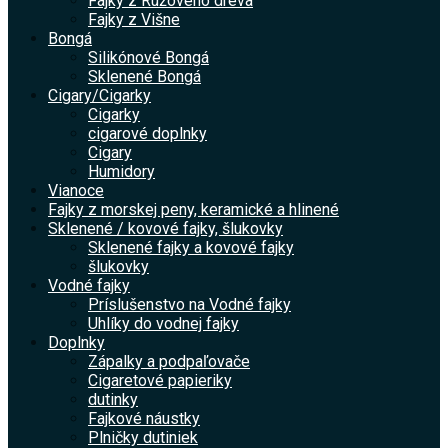
Fajky z Ružového dreva
Fajky z Višne
Bongá
Silikónové Bongá
Sklenené Bongá
Cigary/Cigarky
Cigarky
cigarové doplnky
Cigary
Humidory
Vianoce
Fajky z morskej peny, keramické a hlinené
Sklenené / kovové fajky, šlukovky
Sklenené fajky a kovové fajky
šlukovky
Vodné fajky
Príslušenstvo na Vodné fajky
Uhlíky do vodnej fajky
Doplnky
Zápalky a podpaľovače
Cigaretové papieriky
dutinky
Fajkové náustky
Plničky dutiniek