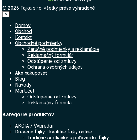
© 2026 Fajka s.r.o. všetky práva vyhradené
×
Domov
Obchod
Kontakt
Obchodné podmienky
Záručné podmienky a reklamácie
Reklamačný formulár
Odstúpenie od zmluvy
Ochrana osobných údajov
Ako nakupovať
Blog
Návody
Môj Účet
Odstúpenie od zmluvy
Reklamačný formulár
Kategórie produktov
AKCIA / Výpredaj
Drevené fajky - kvalitné fajky online
Tradičné sedliacke a poľovnícke fajky