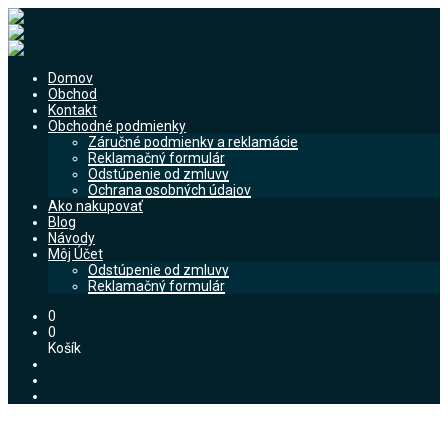
Domov
Obchod
Kontakt
Obchodné podmienky
Záručné podmienky a reklamácie
Reklamačný formulár
Odstúpenie od zmluvy
Ochrana osobných údajov
Ako nakupovať
Blog
Návody
Môj Účet
Odstúpenie od zmluvy
Reklamačný formulár
0
0
Košík