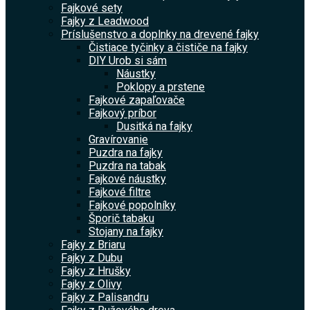
Fajkové sety
Fajky z Leadwood
Príslušenstvo a doplnky na drevené fajky
Čistiace tyčinky a čističe na fajky
DIY Urob si sám
Náustky
Poklopy a prstene
Fajkové zapaľovače
Fajkový príbor
Dusitká na fajky
Gravírovanie
Puzdra na fajky
Puzdra na tabak
Fajkové náustky
Fajkové filtre
Fajkové popolníky
Šporič tabaku
Stojany na fajky
Fajky z Briaru
Fajky z Dubu
Fajky z Hrušky
Fajky z Olivy
Fajky z Palisandru