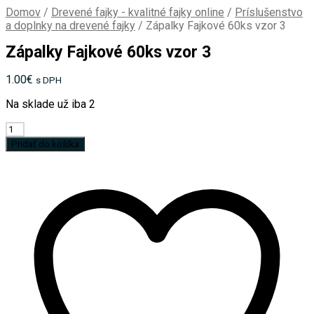
Domov
/
Drevené fajky - kvalitné fajky online
/
Príslušenstvo
a doplnky na drevené fajky
/
Zápalky Fajkové 60ks vzor 3
Zápalky Fajkové 60ks vzor 3
1.00
€
s DPH
Na sklade už iba 2
množstvo
Zápalky
Pridať do košíka
Fajkové
60ks
vzor
3