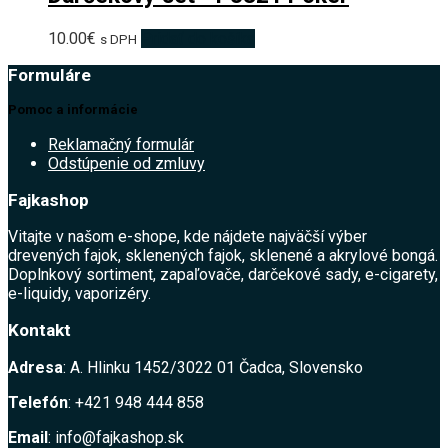
10.00
€
Pridať do košíka
s DPH
Formuláre
Pomoc a informácie
Reklamačný formulár
Odstúpenie od zmluvy
Fajkashop
Vitajte v našom e-shope, kde nájdete najväčší výber
drevených fajok, sklenených fajok, sklenené a akrylové bongá.
Doplnkový sortiment, zapaľovače, darčekové sady, e-cigarety,
e-liquidy, vaporizéry.
Kontakt
Adresa
: A. Hlinku 1452/3022 01 Čadca, Slovensko
Telefón
: +421 948 444 858
Email
: info@fajkashop.sk