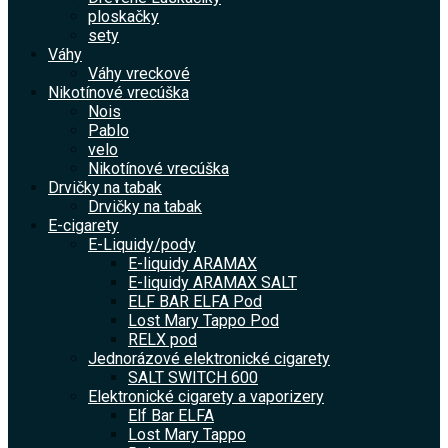
ploskačky
sety
Váhy
Váhy vreckové
Nikotínové vrecúška
Nois
Pablo
velo
Nikotínové vrecúška
Drvičky na tabak
Drvičky na tabak
E-cigarety
E-Liquidy/pody
E-liquidy ARAMAX
E-liquidy ARAMAX SALT
ELF BAR ELFA Pod
Lost Mary Tappo Pod
RELX pod
Jednorázové elektronické cigarety
SALT SWITCH 600
Elektronické cigarety a vaporizery
Elf Bar ELFA
Lost Mary Tappo