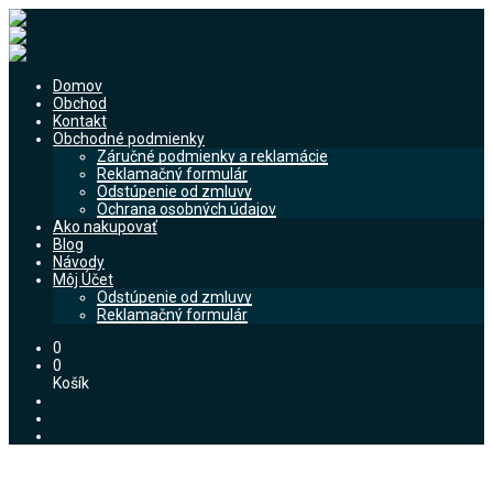
Domov
Obchod
Kontakt
Obchodné podmienky
Záručné podmienky a reklamácie
Reklamačný formulár
Odstúpenie od zmluvy
Ochrana osobných údajov
Ako nakupovať
Blog
Návody
Môj Účet
Odstúpenie od zmluvy
Reklamačný formulár
0
0
Košík