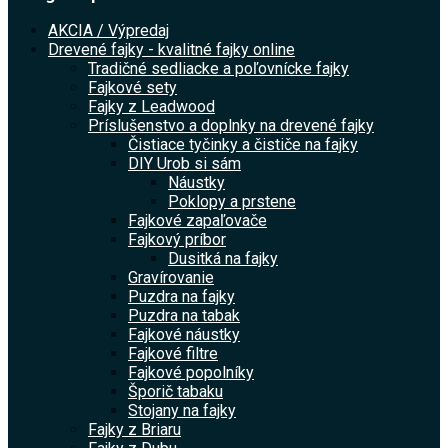
AKCIA / Výpredaj
Drevené fajky - kvalitné fajky online
Tradičné sedliacke a poľovnícke fajky
Fajkové sety
Fajky z Leadwood
Príslušenstvo a doplnky na drevené fajky
Čistiace tyčinky a čističe na fajky
DIY Urob si sám
Náustky
Poklopy a prstene
Fajkové zapaľovače
Fajkový príbor
Dusitká na fajky
Gravírovanie
Puzdra na fajky
Puzdra na tabak
Fajkové náustky
Fajkové filtre
Fajkové popolníky
Šporič tabaku
Stojany na fajky
Fajky z Briaru