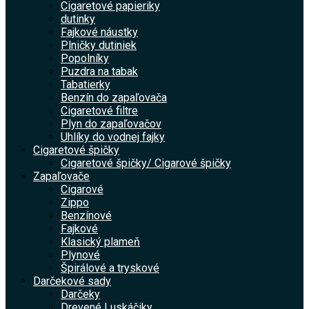
Cigaretové papieriky
dutinky
Fajkové náustky
Plničky dutiniek
Popolníky
Puzdra na tabak
Tabatierky
Benzín do zapaľovača
Cigaretové filtre
Plyn do zapaľovačov
Uhlíky do vodnej fajky
Cigaretové špičky
Cigaretové špičky/ Cigarové špičky
Zapaľovače
Cigarové
Zippo
Benzínové
Fajkové
Klasický plameň
Plynové
Špirálové a tryskové
Darčekové sady
Darčeky
Drevené Luskáčiky