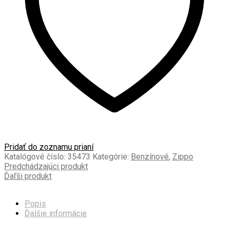
Pridať do zoznamu prianí
Katalógové číslo:
35473
Kategórie:
Benzínové
,
Zippo
Predchádzajúci produkt
Ďaľši produkt
Popis
Ďalšie informácie