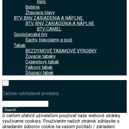
Relx
Batérie
Žhaviace hlavy
BTV, BNV ZARIADENIA A NÁPLNE.
BTV, BNV ZARIADENIA A NÁPLNE
BTV CAMEL
Spoločenské hry
Šachy, hlavolamy a pod.
Tabak
BEZDYMOVÉ TABAKOVÉ VÝROBKY
Žuvacie tabaky
Cigaretový tabak
Fajkový tabak
Šňupací tabak
×
Začnite vyhľadávať produkty.
S cieľom uľahčiť užívateľom používať naše webové stránky
využívame cookies. Používaním našich stránok súhlasíte s
ukladaním súborov cookie na vašom počítači / zariadení.