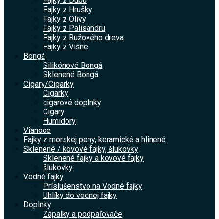
Fajky z Dubu
Fajky z Hrušky
Fajky z Olivy
Fajky z Palisandru
Fajky z Ružového dreva
Fajky z Višne
Bongá
Silikónové Bongá
Sklenené Bongá
Cigary/Cigarky
Cigarky
cigarové doplnky
Cigary
Humidory
Vianoce
Fajky z morskej peny, keramické a hlinené
Sklenené / kovové fajky, šlukovky
Sklenené fajky a kovové fajky
šlukovky
Vodné fajky
Príslušenstvo na Vodné fajky
Uhlíky do vodnej fajky
Doplnky
Zápalky a podpaľovače