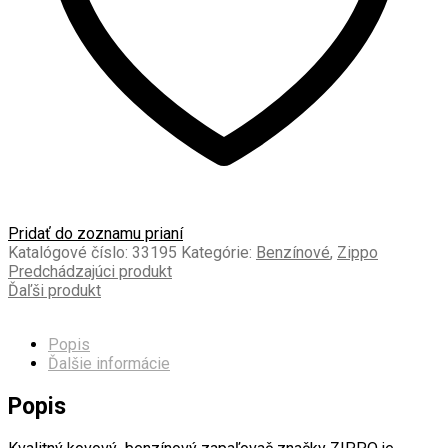
Pridať do zoznamu prianí
Katalógové číslo:
33195
Kategórie:
Benzínové
,
Zippo
Predchádzajúci produkt
Ďaľši produkt
Popis
Ďalšie informácie
Popis