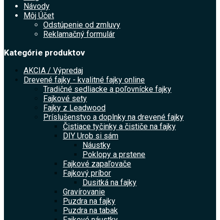
Návody
Môj Účet
Odstúpenie od zmluvy
Reklamačný formulár
Kategórie produktov
AKCIA / Výpredaj
Drevené fajky - kvalitné fajky online
Tradičné sedliacke a poľovnícke fajky
Fajkové sety
Fajky z Leadwood
Príslušenstvo a doplnky na drevené fajky
Čistiace tyčinky a čističe na fajky
DIY Urob si sám
Náustky
Poklopy a prstene
Fajkové zapaľovače
Fajkový príbor
Dusitká na fajky
Gravírovanie
Puzdra na fajky
Puzdra na tabak
Fajkové náustky