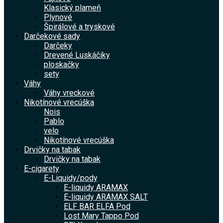
Klasický plameň
Plynové
Špirálové a tryskové
Darčekové sady
Darčeky
Drevené Luskáčiky
ploskačky
sety
Váhy
Váhy vreckové
Nikotínové vrecúška
Nois
Pablo
velo
Nikotínové vrecúška
Drvičky na tabak
Drvičky na tabak
E-cigarety
E-Liquidy/pody
E-liquidy ARAMAX
E-liquidy ARAMAX SALT
ELF BAR ELFA Pod
Lost Mary Tappo Pod