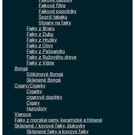
Fajkové filtre
Fajkové popolníky
Šporič tabaku
Stojany na fajky
Fajky z Briaru
Fajky z Dubu
Fajky z Hrušky
Fajky z Olivy
Fajky z Palisandru
Fajky z Ružového dreva
Fajky z Višne
Bongá
Silikónové Bongá
Sklenené Bongá
Cigary/Cigarky
Cigarky
cigarové doplnky
Cigary
Humidory
Vianoce
Fajky z morskej peny, keramické a hlinené
Sklenené / kovové fajky, šlukovky
Sklenené fajky a kovové fajky