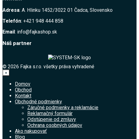
Adresa
: A. Hlinku 1452/3022 01 Čadca, Slovensko
Telefón
: +421 948 444 858
Email
: info@fajkashop.sk
Náš partner
© 2026 Fajka s.r.o. všetky práva vyhradené
×
Domov
Obchod
Kontakt
Obchodné podmienky
Záručné podmienky a reklamácie
Reklamačný formulár
Odstúpenie od zmluvy
Ochrana osobných údajov
Ako nakupovať
Blog