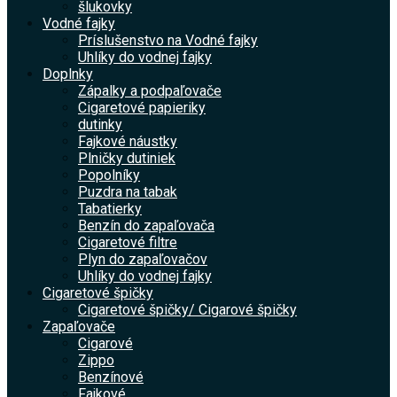
šlukovky
Vodné fajky
Príslušenstvo na Vodné fajky
Uhlíky do vodnej fajky
Doplnky
Zápalky a podpaľovače
Cigaretové papieriky
dutinky
Fajkové náustky
Plničky dutiniek
Popolníky
Puzdra na tabak
Tabatierky
Benzín do zapaľovača
Cigaretové filtre
Plyn do zapaľovačov
Uhlíky do vodnej fajky
Cigaretové špičky
Cigaretové špičky/ Cigarové špičky
Zapaľovače
Cigarové
Zippo
Benzínové
Fajkové