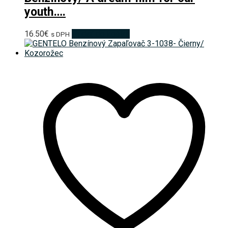
youth….
16.50
€
Pridať do košíka
s DPH