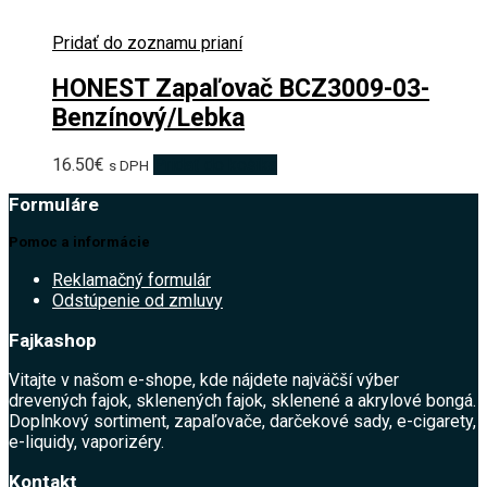
Pridať do zoznamu prianí
HONEST Zapaľovač BCZ3009-03-
Benzínový/Lebka
16.50
€
Pridať do košíka
s DPH
Formuláre
Pomoc a informácie
Reklamačný formulár
Odstúpenie od zmluvy
Fajkashop
Vitajte v našom e-shope, kde nájdete najväčší výber
drevených fajok, sklenených fajok, sklenené a akrylové bongá.
Doplnkový sortiment, zapaľovače, darčekové sady, e-cigarety,
e-liquidy, vaporizéry.
Kontakt