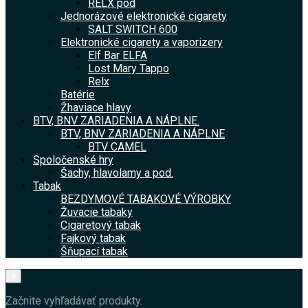
RELX pod
Jednorázové elektronické cigarety
SALT SWITCH 600
Elektronické cigarety a vaporizery
Elf Bar ELFA
Lost Mary Tappo
Relx
Batérie
Žhaviace hlavy
BTV, BNV ZARIADENIA A NÁPLNE.
BTV, BNV ZARIADENIA A NÁPLNE
BTV CAMEL
Spoločenské hry
Šachy, hlavolamy a pod.
Tabak
BEZDYMOVÉ TABAKOVÉ VÝROBKY
Žuvacie tabaky
Cigaretový tabak
Fajkový tabak
Šňupací tabak
×
Začnite vyhľadávať produkty.