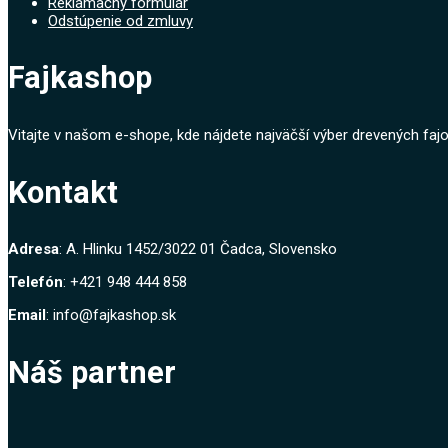
Reklamačný formulár
Odstúpenie od zmluvy
Fajkashop
Vitajte v našom e-shope, kde nájdete najväčší výber drevených fajok
Kontakt
Adresa
: A. Hlinku 1452/3022 01 Čadca, Slovensko
Telefón
: +421 948 444 858
Email
: info@fajkashop.sk
Náš partner