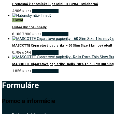
Prenosná klenotnícka lupa Mini- HT-3964- Strieborná
4.90
€
Pridať do košíka
s DPH
Zľava!
Hubársky nôž- hnedý
Pôvodná
Aktuálna
8.10
€
7.90
€
Pridať do košíka
s DPH
cena
cena
bola:
je:
MASCOTTE Cigaretové papieriky – 60 Slim Size 1 ks nový obal!
8.10€.
7.90€.
0.70
€
Pridať do košíka
s DPH
MASCOTTE Cigaretové papieriky- Rolls Extra Thin Slow Burning 
1.85
€
Pridať do košíka
s DPH
Formuláre
Pomoc a informácie