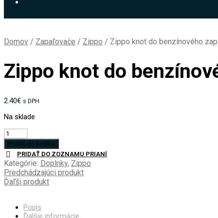
Domov
/
Zapaľovače
/
Zippo
/
Zippo knot do benzínového zap
Zippo knot do benzínov
2.40
€
s DPH
Na sklade
množstvo
Zippo
Pridať do košíka
knot
PRIDAŤ DO ZOZNAMU PRIANÍ
do
Kategórie:
Doplnky
,
Zippo
benzínového
Predchádzajúci produkt
zapaľovača
Ďaľši produkt
1ks
Popis
Ďalšie informácie