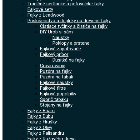
Tradičné sedliacke a poľovnícke fajky
Fajkové sety
Fajky z Leadwood
Príslušenstvo a doplnky na drevené fajky
Čistiace tyčinky a čističe na fajky
DIY Urob si sám
Náustky
Poklopy a prstene
Fajkové zapaľovače
Fajkový príbor
Dusitká na fajky
Gravírovanie
Puzdra na fajky
Puzdra na tabak
Fajkové náustky
Fajkové filtre
Fajkové popolníky
Šporič tabaku
Stojany na fajky
Fajky z Briaru
Fajky z Dubu
Fajky z Hrušky
Fajky z Olivy
Fajky z Palisandru
Fajky z Ružového dreva