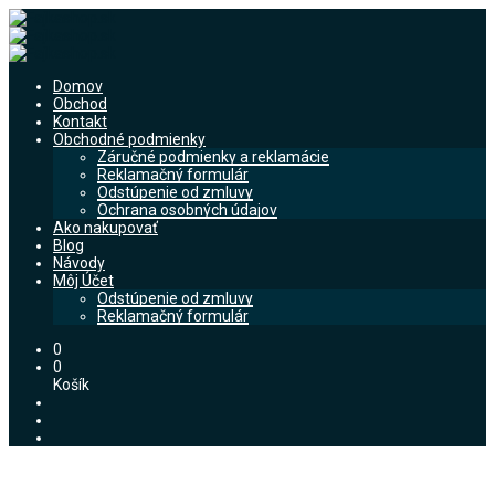
Domov
Obchod
Kontakt
Obchodné podmienky
Záručné podmienky a reklamácie
Reklamačný formulár
Odstúpenie od zmluvy
Ochrana osobných údajov
Ako nakupovať
Blog
Návody
Môj Účet
Odstúpenie od zmluvy
Reklamačný formulár
0
0
Košík