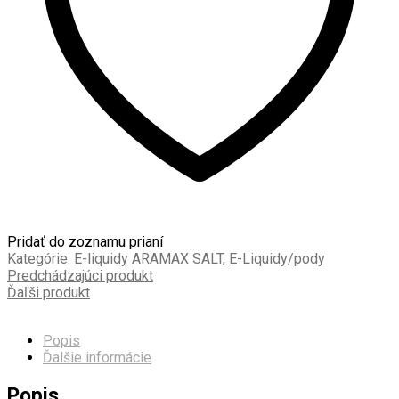
Pridať do zoznamu prianí
Kategórie:
E-liquidy ARAMAX SALT
,
E-Liquidy/pody
Predchádzajúci produkt
Ďaľši produkt
Popis
Ďalšie informácie
Popis