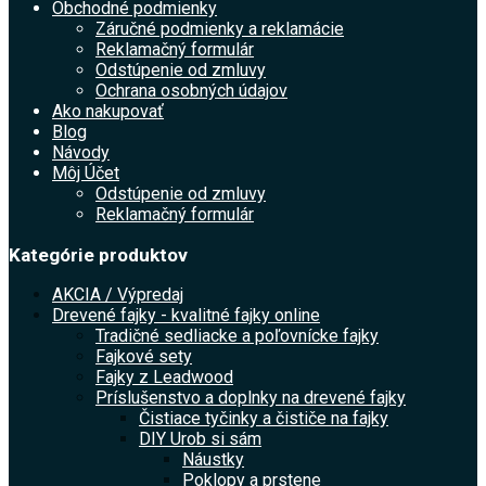
Obchodné podmienky
Záručné podmienky a reklamácie
Reklamačný formulár
Odstúpenie od zmluvy
Ochrana osobných údajov
Ako nakupovať
Blog
Návody
Môj Účet
Odstúpenie od zmluvy
Reklamačný formulár
Kategórie produktov
AKCIA / Výpredaj
Drevené fajky - kvalitné fajky online
Tradičné sedliacke a poľovnícke fajky
Fajkové sety
Fajky z Leadwood
Príslušenstvo a doplnky na drevené fajky
Čistiace tyčinky a čističe na fajky
DIY Urob si sám
Náustky
Poklopy a prstene