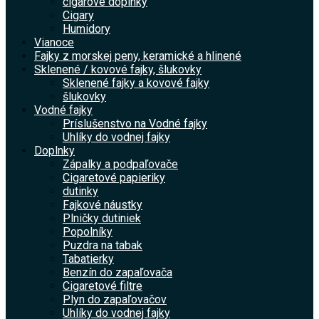
cigarové doplnky
Cigary
Humidory
Vianoce
Fajky z morskej peny, keramické a hlinené
Sklenené / kovové fajky, šlukovky
Sklenené fajky a kovové fajky
šlukovky
Vodné fajky
Príslušenstvo na Vodné fajky
Uhlíky do vodnej fajky
Doplnky
Zápalky a podpaľovače
Cigaretové papieriky
dutinky
Fajkové náustky
Plničky dutiniek
Popolníky
Puzdra na tabak
Tabatierky
Benzín do zapaľovača
Cigaretové filtre
Plyn do zapaľovačov
Uhlíky do vodnej fajky