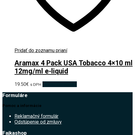
Pridať do zoznamu prianí
Aramax 4 Pack USA Tobacco 4×10 ml
12mg/ml e-liquid
19.50
€
Pridať do košíka
s DPH
Formuláre
Pomoc a informácie
Reklamačný formulár
Odstúpenie od zmluvy
Fajkashop