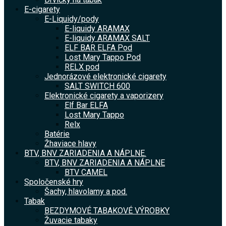
E-cigarety
E-Liquidy/pody
E-liquidy ARAMAX
E-liquidy ARAMAX SALT
ELF BAR ELFA Pod
Lost Mary Tappo Pod
RELX pod
Jednorázové elektronické cigarety
SALT SWITCH 600
Elektronické cigarety a vaporizery
Elf Bar ELFA
Lost Mary Tappo
Relx
Batérie
Žhaviace hlavy
BTV, BNV ZARIADENIA A NÁPLNE.
BTV, BNV ZARIADENIA A NÁPLNE
BTV CAMEL
Spoločenské hry
Šachy, hlavolamy a pod.
Tabak
BEZDYMOVÉ TABAKOVÉ VÝROBKY
Žuvacie tabaky