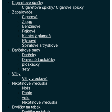
Cigaretové špičky
Cigaretové špičky/ Cigarové špičky
Zapaľovače
Cigarové
Zippo
Benzínové
Fajkové
Klasický plameň
Plynové
Špirálové a tryskové
Darčekové sady
Darčeky
Drevené Luskáčiky
ploskačky
sety
Váhy
Váhy vreckové
Nikotínové vrecúška
Nois
Pablo
velo
Nikotínové vrecúška
Drvičky na tabak
Drvičky na tabak