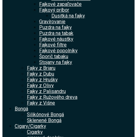
Fajkové zapaľovače
Fajkový príbor
Dusitká na fajky
Gravírovanie
Puzdra na fajky
Puzdra na tabak
Fajkové náustky
Fajkové filtre
Fajkové popolníky
Šporič tabaku
Stojany na fajky
Fajky z Briaru
Fajky z Dubu
Fajky z Hrušky
Fajky z Olivy
Fajky z Palisandru
Fajky z Ružového dreva
Fajky z Višne
Bongá
Silikónové Bongá
Sklenené Bongá
Cigary/Cigarky
Cigarky