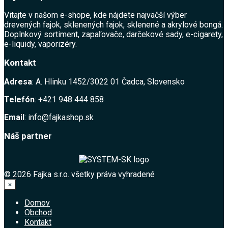
Vitajte v našom e-shope, kde nájdete najväčší výber
drevených fajok, sklenených fajok, sklenené a akrylové bongá.
Doplnkový sortiment, zapaľovače, darčekové sady, e-cigarety,
e-liquidy, vaporizéry.
Kontakt
Adresa
: A. Hlinku 1452/3022 01 Čadca, Slovensko
Telefón
: +421 948 444 858
Email
: info@fajkashop.sk
Náš partner
© 2026 Fajka s.r.o. všetky práva vyhradené
×
Domov
Obchod
Kontakt