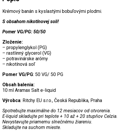
Krémový banán s kyslastými bobuľovými plodmi.
S obsahom nikotínovej soli!
Pomer VG/PG: 50/50
Zloženie:
– propylenglykol (PG)
– rastlinný glycerol (VG)
– potravinárske arómy
– nikotínová soľ
Pomer VG/PG
: 50 VG/ 50 PG
Obsah balenia:
10 ml Aramax Salt e-liquid
Výrobca
: Ritchy EU s.r.o., Česká Republika, Praha
Spotrebujte maximálne do 12 mesiacov od otvorenia.
E-liquid skladujte pri teplote + 10 až + 20 stupňov Celzia.
Nevystavujte priamemu slnečnému žiareniu.
Skladujte na suchom mieste.