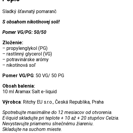
Sladký šťavnatý pomaranč
S obsahom nikotínovej soli!
Pomer VG/PG: 50/50
Zloženie:
– propylenglykol (PG)
– rastlinný glycerol (VG)
– potravinárske arómy
– nikotínová soľ
Pomer VG/PG
: 50 VG/ 50 PG
Obsah balenia:
10 ml Aramax Salt e-liquid
Výrobca
: Ritchy EU s.r.o., Česká Republika, Praha
Spotrebujte maximálne do 12 mesiacov od otvorenia.
E-liquid skladujte pri teplote + 10 až + 20 stupňov Celzia.
Nevystavujte priamemu slnečnému žiareniu.
Skladujte na suchom mieste.