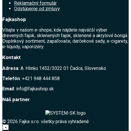
Reklamačný formulár
Odstúpenie od zmluvy
Fajkashop
Vitajte v našom e-shope, kde nájdete najväčší výber
drevených fajok, sklenených fajok, sklenené a akrylové bongá.
Doplnkový sortiment, zapaľovače, darčekové sady, e-cigarety,
e-liquidy, vaporizéry.
Kontakt
Adresa
: A. Hlinku 1452/3022 01 Čadca, Slovensko
Telefón
: +421 948 444 858
Email
: info@fajkashop.sk
Náš partner
© 2026 Fajka s.r.o. všetky práva vyhradené
×