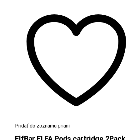
Pridať do zoznamu prianí
ElfBar ELFA Pods cartridge 2Pack