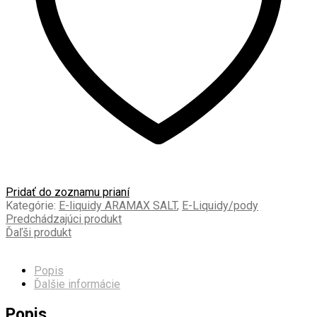
Pridať do zoznamu prianí
Kategórie:
E-liquidy ARAMAX SALT
,
E-Liquidy/pody
Predchádzajúci produkt
Ďaľši produkt
Popis
Ďalšie informácie
Popis