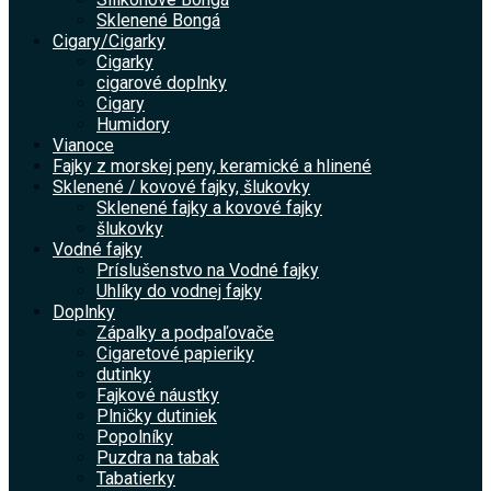
Sklenené Bongá
Cigary/Cigarky
Cigarky
cigarové doplnky
Cigary
Humidory
Vianoce
Fajky z morskej peny, keramické a hlinené
Sklenené / kovové fajky, šlukovky
Sklenené fajky a kovové fajky
šlukovky
Vodné fajky
Príslušenstvo na Vodné fajky
Uhlíky do vodnej fajky
Doplnky
Zápalky a podpaľovače
Cigaretové papieriky
dutinky
Fajkové náustky
Plničky dutiniek
Popolníky
Puzdra na tabak
Tabatierky