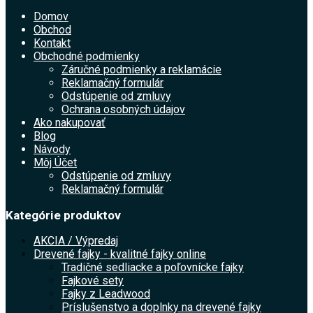
Domov
Obchod
Kontakt
Obchodné podmienky
Záručné podmienky a reklamácie
Reklamačný formulár
Odstúpenie od zmluvy
Ochrana osobných údajov
Ako nakupovať
Blog
Návody
Môj Účet
Odstúpenie od zmluvy
Reklamačný formulár
Kategórie produktov
AKCIA / Výpredaj
Drevené fajky - kvalitné fajky online
Tradičné sedliacke a poľovnícke fajky
Fajkové sety
Fajky z Leadwood
Príslušenstvo a doplnky na drevené fajky