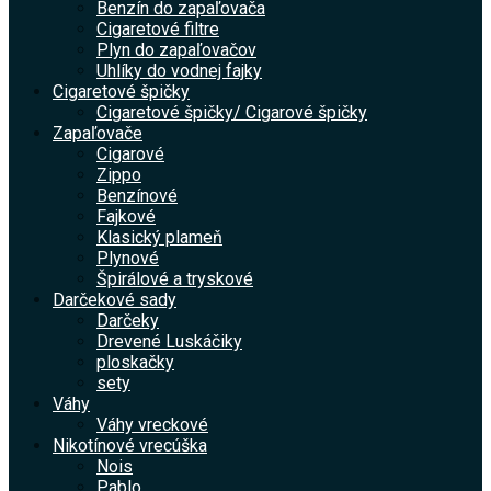
Benzín do zapaľovača
Cigaretové filtre
Plyn do zapaľovačov
Uhlíky do vodnej fajky
Cigaretové špičky
Cigaretové špičky/ Cigarové špičky
Zapaľovače
Cigarové
Zippo
Benzínové
Fajkové
Klasický plameň
Plynové
Špirálové a tryskové
Darčekové sady
Darčeky
Drevené Luskáčiky
ploskačky
sety
Váhy
Váhy vreckové
Nikotínové vrecúška
Nois
Pablo