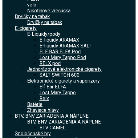
velo
Nikotínové vrecúška
Drvičky na tabak
Drvičky na tabak
E-cigarety
E-Liquidy/pody
E-liquidy ARAMAX
E-liquidy ARAMAX SALT
ELF BAR ELFA Pod
Lost Mary Tappo Pod
RELX pod
Jednorázové elektronické cigarety
SALT SWITCH 600
Elektronické cigarety a vaporizery
Elf Bar ELFA
Lost Mary Tappo
Relx
Batérie
Žhaviace hlavy
BTV, BNV ZARIADENIA A NÁPLNE.
BTV, BNV ZARIADENIA A NÁPLNE
BTV CAMEL
Spoločenské hry