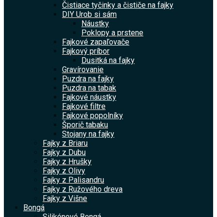
Čistiace tyčinky a čističe na fajky
DIY Urob si sám
Náustky
Poklopy a prstene
Fajkové zapaľovače
Fajkový príbor
Dusitká na fajky
Gravírovanie
Puzdra na fajky
Puzdra na tabak
Fajkové náustky
Fajkové filtre
Fajkové popolníky
Šporič tabaku
Stojany na fajky
Fajky z Briaru
Fajky z Dubu
Fajky z Hrušky
Fajky z Olivy
Fajky z Palisandru
Fajky z Ružového dreva
Fajky z Višne
Bongá
Silikónové Bongá