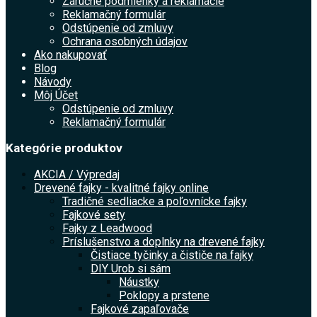
Záručné podmienky a reklamácie
Reklamačný formulár
Odstúpenie od zmluvy
Ochrana osobných údajov
Ako nakupovať
Blog
Návody
Môj Účet
Odstúpenie od zmluvy
Reklamačný formulár
Kategórie produktov
AKCIA / Výpredaj
Drevené fajky - kvalitné fajky online
Tradičné sedliacke a poľovnícke fajky
Fajkové sety
Fajky z Leadwood
Príslušenstvo a doplnky na drevené fajky
Čistiace tyčinky a čističe na fajky
DIY Urob si sám
Náustky
Poklopy a prstene
Fajkové zapaľovače