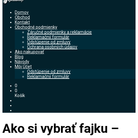
Domov
Obchod
Kontakt
Obchodné podmienky
Záručné podmienky a reklamácie
Reklamačný formulár
Odstúpenie od zmluvy
Ochrana osobných údajov
Ako nakupovať
Blog
Návody
Môj Účet
Odstúpenie od zmluvy
Reklamačný formulár
0
0
Košík
Ako si vybrať fajku –