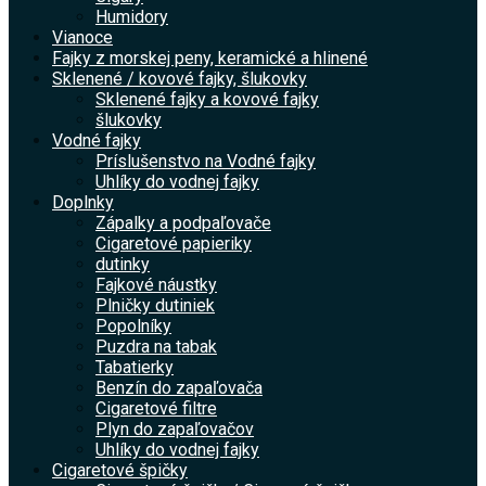
Humidory
Vianoce
Fajky z morskej peny, keramické a hlinené
Sklenené / kovové fajky, šlukovky
Sklenené fajky a kovové fajky
šlukovky
Vodné fajky
Príslušenstvo na Vodné fajky
Uhlíky do vodnej fajky
Doplnky
Zápalky a podpaľovače
Cigaretové papieriky
dutinky
Fajkové náustky
Plničky dutiniek
Popolníky
Puzdra na tabak
Tabatierky
Benzín do zapaľovača
Cigaretové filtre
Plyn do zapaľovačov
Uhlíky do vodnej fajky
Cigaretové špičky