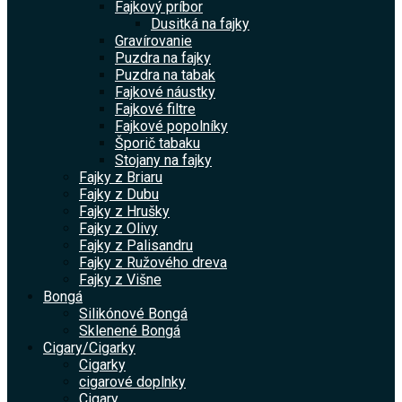
Fajkový príbor
Dusitká na fajky
Gravírovanie
Puzdra na fajky
Puzdra na tabak
Fajkové náustky
Fajkové filtre
Fajkové popolníky
Šporič tabaku
Stojany na fajky
Fajky z Briaru
Fajky z Dubu
Fajky z Hrušky
Fajky z Olivy
Fajky z Palisandru
Fajky z Ružového dreva
Fajky z Višne
Bongá
Silikónové Bongá
Sklenené Bongá
Cigary/Cigarky
Cigarky
cigarové doplnky
Cigary