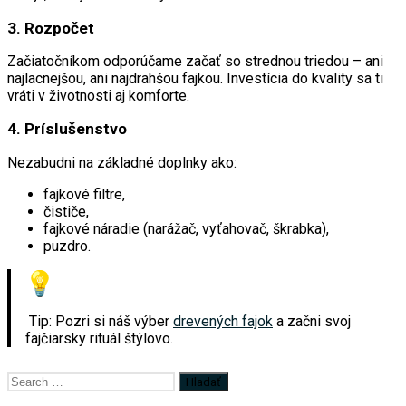
3. Rozpočet
Začiatočníkom odporúčame začať so strednou triedou – ani
najlacnejšou, ani najdrahšou fajkou. Investícia do kvality sa ti
vráti v životnosti aj komforte.
4. Príslušenstvo
Nezabudni na základné doplnky ako:
fajkové filtre,
čističe,
fajkové náradie (narážač, vyťahovač, škrabka),
puzdro.
Tip: Pozri si náš výber
drevených fajok
a začni svoj
fajčiarsky rituál štýlovo.
Search
for: