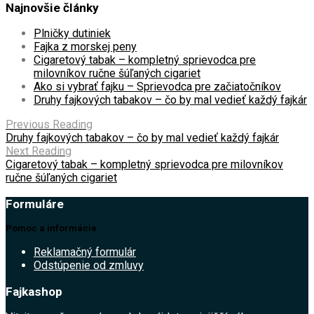
Najnovšie články
Plničky dutiniek
Fajka z morskej peny
Cigaretový tabak – kompletný sprievodca pre
milovníkov ručne šúľaných cigariet
Ako si vybrať fajku – Sprievodca pre začiatočníkov
Druhy fajkových tabakov – čo by mal vedieť každý fajkár
Previous Reading
Druhy fajkových tabakov – čo by mal vedieť každý fajkár
Next Reading
Cigaretový tabak – kompletný sprievodca pre milovníkov
ručne šúľaných cigariet
Formuláre
Pomoc a informácie
Reklamačný formulár
Odstúpenie od zmluvy
Fajkashop