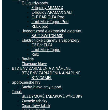
E-Liquidy/pody
E-liquidy ARAMAX
E-liquidy ARAMAX SALT
ELF BAR ELFA Pod
Lost Mary Tappo Pod
RELX pod
Jednorázové elektronické cigarety
SALT SWITCH 600
Elektronické cigarety a vaporizery
Elf Bar ELFA
Lost Mary Tappo
Relx
Batérie
Žhaviace hlavy
BTV, BNV ZARIADENIA A NÁPLNE.
BTV, BNV ZARIADENIA A NÁPLNE
BTV CAMEL
Spoločenské hry
Šachy, hlavolamy a pod.
Tabak
BEZDYMOVÉ TABAKOVÉ VÝROBKY
Žuvacie tabaky
Cigaretový tabak