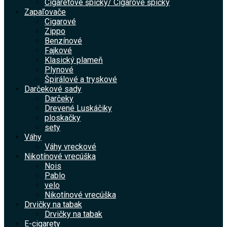
Cigaretové špičky/ Cigarové špičky
Zapaľovače
Cigarové
Zippo
Benzínové
Fajkové
Klasický plameň
Plynové
Špirálové a tryskové
Darčekové sady
Darčeky
Drevené Luskáčiky
ploskačky
sety
Váhy
Váhy vreckové
Nikotínové vrecúška
Nois
Pablo
velo
Nikotínové vrecúška
Drvičky na tabak
Drvičky na tabak
E-cigarety