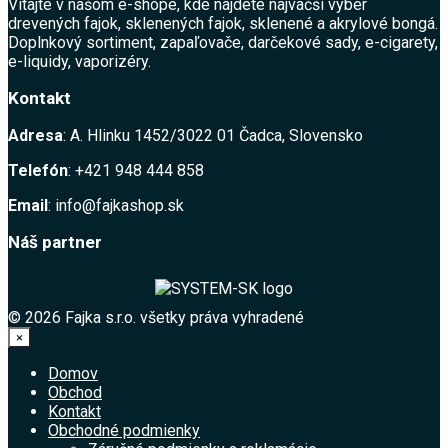
Vitajte v našom e-shope, kde nájdete najväčší výber
drevených fajok, sklenených fajok, sklenené a akrylové bongá.
Doplnkový sortiment, zapaľovače, darčekové sady, e-cigarety,
e-liquidy, vaporizéry.
Kontakt
Adresa
: A. Hlinku 1452/3022 01 Čadca, Slovensko
Telefón
: +421 948 444 858
Email
: info@fajkashop.sk
Náš partner
© 2026 Fajka s.r.o. všetky práva vyhradené
×
Domov
Obchod
Kontakt
Obchodné podmienky