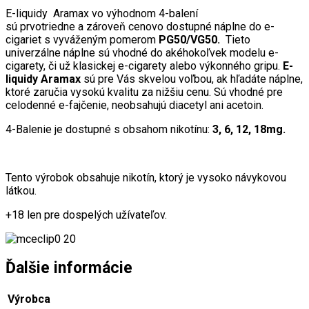
E-liquidy Aramax vo výhodnom 4-balení
sú prvotriedne
a
zároveň cenovo dostupné náplne do e-
cigariet s vyváženým pomerom
PG50/VG50.
Tieto
univerzálne náplne sú vhodné do akéhokoľvek modelu e-
cigarety, či u
ž
klasickej e-cigarety alebo výkonného gripu.
E-
liquidy Aramax
sú pre Vás skvelou voľbou, ak hľadáte náplne,
ktoré zaručia vysokú kvalitu za nižšiu cenu. Sú vhodné pre
celodenné e-fajčenie, neobsahujú diacetyl ani acetoin.
4-Balenie je dostupné s obsahom nikotínu:
3, 6, 12, 18mg.
Tento výrobok obsahuje nikotín, ktorý je vysoko návykovou
látkou.
+18 len pre dospelých užívateľov.
Ďalšie informácie
Výrobca