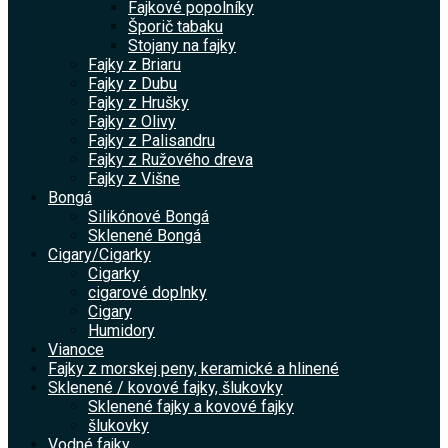
Fajkové popolníky
Šporič tabaku
Stojany na fajky
Fajky z Briaru
Fajky z Dubu
Fajky z Hrušky
Fajky z Olivy
Fajky z Palisandru
Fajky z Ružového dreva
Fajky z Višne
Bongá
Silikónové Bongá
Sklenené Bongá
Cigary/Cigarky
Cigarky
cigarové doplnky
Cigary
Humidory
Vianoce
Fajky z morskej peny, keramické a hlinené
Sklenené / kovové fajky, šlukovky
Sklenené fajky a kovové fajky
šlukovky
Vodné fajky