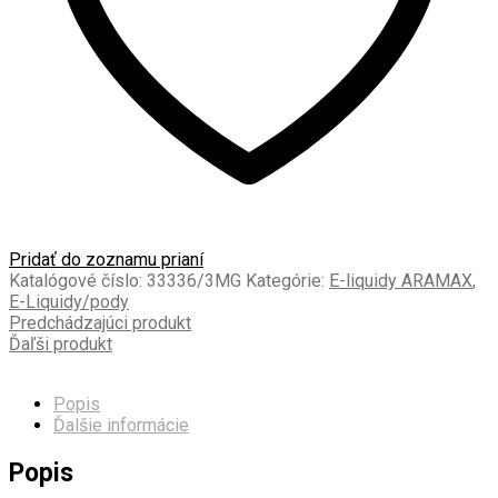
Pridať do zoznamu prianí
Katalógové číslo:
33336/3MG
Kategórie:
E-liquidy ARAMAX
,
E-Liquidy/pody
Predchádzajúci produkt
Ďaľši produkt
Popis
Ďalšie informácie
Popis