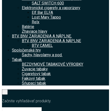
SALT SWITCH 600
Elektronické cigarety a vaporizery
Elf Bar ELFA
Lost Mary Tappo
Relx
Batérie
Žhaviace hlavy
BTV, BNV ZARIADENIA A NÁPLNE.
BTV, BNV ZARIADENIA A NÁPLNE
BTV CAMEL
Spoločenské hry
Šachy, hlavolamy a pod.
Tabak
BEZDYMOVÉ TABAKOVÉ VÝROBKY
Žuvacie tabaky
Cigaretový tabak
Fajkový tabak
Šňupací tabak
×
Začnite vyhľadávať produkty.