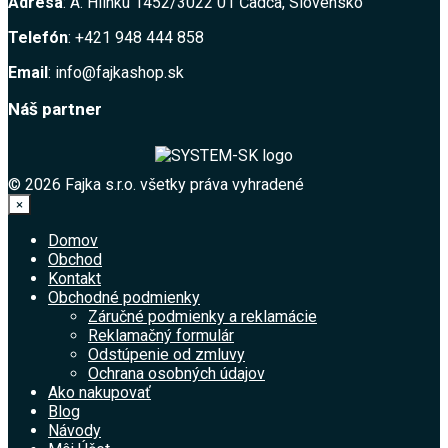
Adresa
: A. Hlinku 1452/3022 01 Čadca, Slovensko
Telefón
: +421 948 444 858
Email
: info@fajkashop.sk
Náš partner
© 2026 Fajka s.r.o. všetky práva vyhradené
×
Domov
Obchod
Kontakt
Obchodné podmienky
Záručné podmienky a reklamácie
Reklamačný formulár
Odstúpenie od zmluvy
Ochrana osobných údajov
Ako nakupovať
Blog
Návody