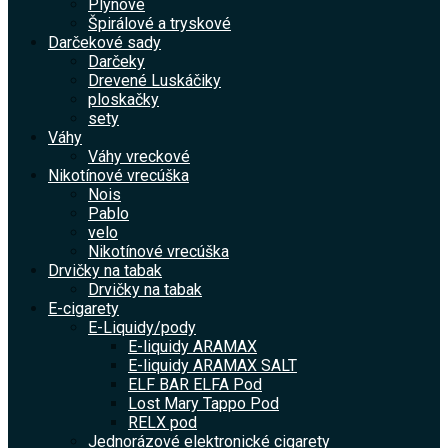
Plynové
Špirálové a tryskové
Darčekové sady
Darčeky
Drevené Luskáčiky
ploskačky
sety
Váhy
Váhy vreckové
Nikotínové vrecúška
Nois
Pablo
velo
Nikotínové vrecúška
Drvičky na tabak
Drvičky na tabak
E-cigarety
E-Liquidy/pody
E-liquidy ARAMAX
E-liquidy ARAMAX SALT
ELF BAR ELFA Pod
Lost Mary Tappo Pod
RELX pod
Jednorázové elektronické cigarety