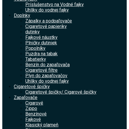
Príslušenstvo na Vodné fajky
Uhlíky do vodnej fajky
Doplnky
Zápalky a podpaľovače
Cigaretové papieriky
dutinky
Fajkové náustky
Plničky dutiniek
Popolníky
Puzdra na tabak
Tabatierky
Benzín do zapaľovača
Cigaretové filtre
Plyn do zapaľovačov
Uhlíky do vodnej fajky
Cigaretové špičky
Cigaretové špičky/ Cigarové špičky
Zapaľovače
Cigarové
Zippo
Benzínové
Fajkové
Klasický plameň