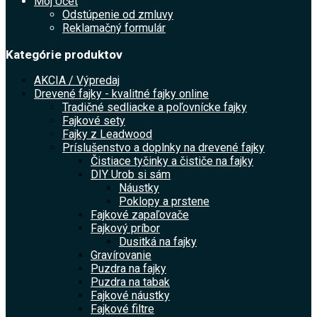
Môj Účet
Odstúpenie od zmluvy
Reklamačný formulár
Kategórie produktov
AKCIA / Výpredaj
Drevené fajky - kvalitné fajky online
Tradičné sedliacke a poľovnícke fajky
Fajkové sety
Fajky z Leadwood
Príslušenstvo a doplnky na drevené fajky
Čistiace tyčinky a čističe na fajky
DIY Urob si sám
Náustky
Poklopy a prstene
Fajkové zapaľovače
Fajkový príbor
Dusitká na fajky
Gravírovanie
Puzdra na fajky
Puzdra na tabak
Fajkové náustky
Fajkové filtre