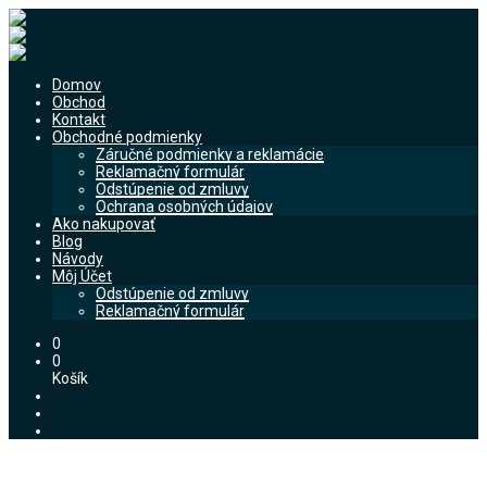
Domov
Obchod
Kontakt
Obchodné podmienky
Záručné podmienky a reklamácie
Reklamačný formulár
Odstúpenie od zmluvy
Ochrana osobných údajov
Ako nakupovať
Blog
Návody
Môj Účet
Odstúpenie od zmluvy
Reklamačný formulár
0
0
Košík