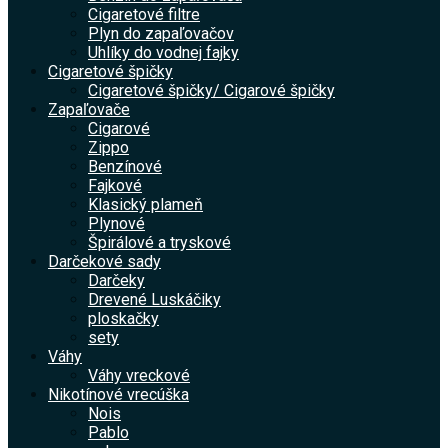
Cigaretové filtre
Plyn do zapaľovačov
Uhlíky do vodnej fajky
Cigaretové špičky
Cigaretové špičky/ Cigarové špičky
Zapaľovače
Cigarové
Zippo
Benzínové
Fajkové
Klasický plameň
Plynové
Špirálové a tryskové
Darčekové sady
Darčeky
Drevené Luskáčiky
ploskačky
sety
Váhy
Váhy vreckové
Nikotínové vrecúška
Nois
Pablo