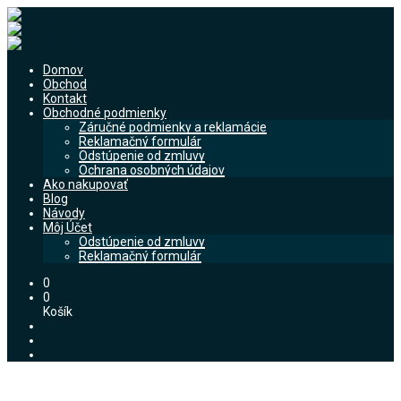
Domov
Obchod
Kontakt
Obchodné podmienky
Záručné podmienky a reklamácie
Reklamačný formulár
Odstúpenie od zmluvy
Ochrana osobných údajov
Ako nakupovať
Blog
Návody
Môj Účet
Odstúpenie od zmluvy
Reklamačný formulár
0
0
Košík