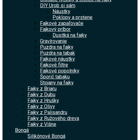
DIY Urob si sám
Náustky
Poklopy a prstene
Fajkové zapaľovače
Fajkový príbor
Dusitká na fajky
Gravírovanie
Puzdra na fajky
Puzdra na tabak
Fajkové náustky
Fajkové filtre
Fajkové popolníky
Šporič tabaku
Stojany na fajky
Fajky z Briaru
Fajky z Dubu
Fajky z Hrušky
Fajky z Olivy
Fajky z Palisandru
Fajky z Ružového dreva
Fajky z Višne
Bongá
Silikónové Bongá