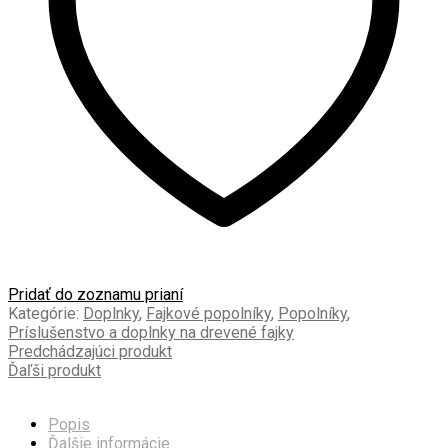
Pridať do zoznamu prianí
Kategórie:
Doplnky
,
Fajkové popolníky
,
Popolníky
,
Príslušenstvo a doplnky na drevené fajky
Predchádzajúci produkt
Ďaľši produkt
Popis
Ďalšie informácie