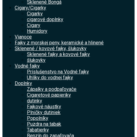
Sklenené Bongá
Cigary/Cigarky
Cigarky
cigarové doplnky
Cigary
Humidory
Vianoce
Fajky z morskej peny, keramické a hlinené
Sklenené / kovové fajky, šlukovky
Sklenené fajky a kovové fajky
šlukovky
Vodné fajky
Príslušenstvo na Vodné fajky
Uhlíky do vodnej fajky
Doplnky
Zápalky a podpaľovače
Cigaretové papieriky
dutinky
Fajkové náustky
Plničky dutiniek
Popolníky
Puzdra na tabak
Tabatierky
Benzín do zapaľovača