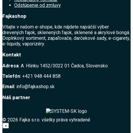
Odstúpenie od zmluvy
Fajkashop
Vitajte v našom e-shope, kde nájdete najväčší výber
drevených fajok, sklenených fajok, sklenené a akrylové bongá.
Doplnkový sortiment, zapaľovače, darčekové sady, e-cigarety,
e-liquidy, vaporizéry.
Kontakt
Adresa
: A. Hlinku 1452/3022 01 Čadca, Slovensko
Telefón
: +421 948 444 858
Email
: info@fajkashop.sk
Náš partner
© 2026 Fajka s.r.o. všetky práva vyhradené
×