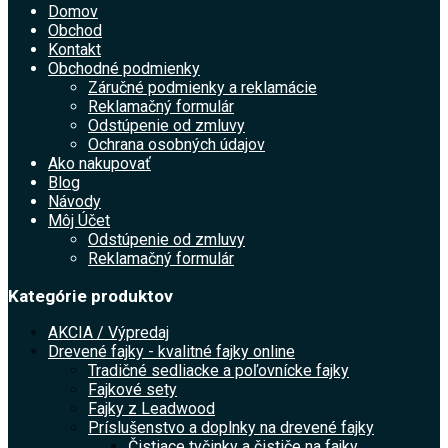
Domov
Obchod
Kontakt
Obchodné podmienky
Záručné podmienky a reklamácie
Reklamačný formulár
Odstúpenie od zmluvy
Ochrana osobných údajov
Ako nakupovať
Blog
Návody
Môj Účet
Odstúpenie od zmluvy
Reklamačný formulár
Kategórie produktov
AKCIA / Výpredaj
Drevené fajky - kvalitné fajky online
Tradičné sedliacke a poľovnícke fajky
Fajkové sety
Fajky z Leadwood
Príslušenstvo a doplnky na drevené fajky
Čistiace tyčinky a čističe na fajky