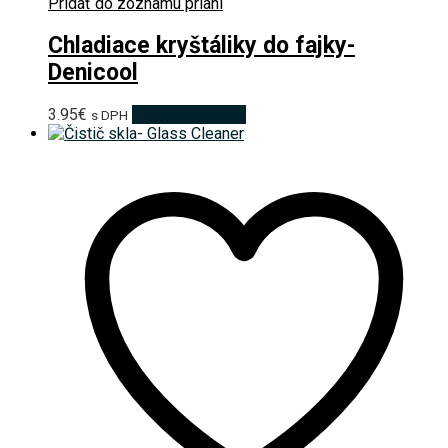
Pridať do zoznamu prianí
Chladiace kryštáliky do fajky-
Denicool
3.95
€
Pridať do košíka
s DPH