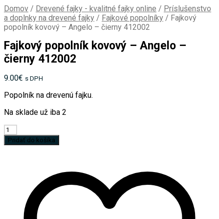
Domov
/
Drevené fajky - kvalitné fajky online
/
Príslušenstvo
a doplnky na drevené fajky
/
Fajkové popolníky
/
Fajkový
popolník kovový – Angelo – čierny 412002
Fajkový popolník kovový – Angelo –
čierny 412002
9.00
€
s DPH
Popolník na drevenú fajku.
Na sklade už iba 2
množstvo
Fajkový
Pridať do košíka
popolník
kovový
-
Angelo
-
čierny
412002