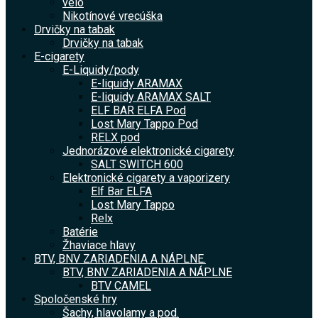
velo
Nikotínové vrecúška
Drvičky na tabak
Drvičky na tabak
E-cigarety
E-Liquidy/pody
E-liquidy ARAMAX
E-liquidy ARAMAX SALT
ELF BAR ELFA Pod
Lost Mary Tappo Pod
RELX pod
Jednorázové elektronické cigarety
SALT SWITCH 600
Elektronické cigarety a vaporizery
Elf Bar ELFA
Lost Mary Tappo
Relx
Batérie
Žhaviace hlavy
BTV, BNV ZARIADENIA A NÁPLNE.
BTV, BNV ZARIADENIA A NÁPLNE
BTV CAMEL
Spoločenské hry
Šachy, hlavolamy a pod.