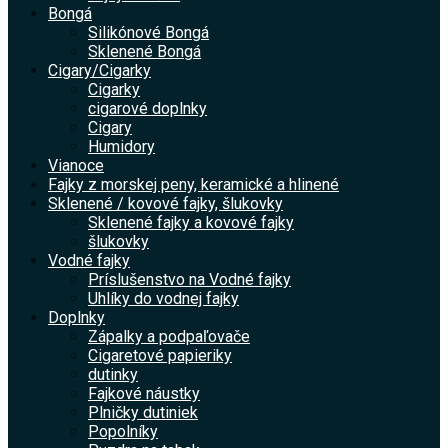
Bongá
Silikónové Bongá
Sklenené Bongá
Cigary/Cigarky
Cigarky
cigarové doplnky
Cigary
Humidory
Vianoce
Fajky z morskej peny, keramické a hlinené
Sklenené / kovové fajky, šlukovky
Sklenené fajky a kovové fajky
šlukovky
Vodné fajky
Príslušenstvo na Vodné fajky
Uhlíky do vodnej fajky
Doplnky
Zápalky a podpaľovače
Cigaretové papieriky
dutinky
Fajkové náustky
Plničky dutiniek
Popolníky