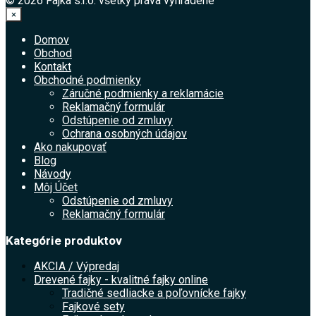
© 2026 Fajka s.r.o. všetky práva vyhradené
×
Domov
Obchod
Kontakt
Obchodné podmienky
Záručné podmienky a reklamácie
Reklamačný formulár
Odstúpenie od zmluvy
Ochrana osobných údajov
Ako nakupovať
Blog
Návody
Môj Účet
Odstúpenie od zmluvy
Reklamačný formulár
Kategórie produktov
AKCIA / Výpredaj
Drevené fajky - kvalitné fajky online
Tradičné sedliacke a poľovnícke fajky
Fajkové sety