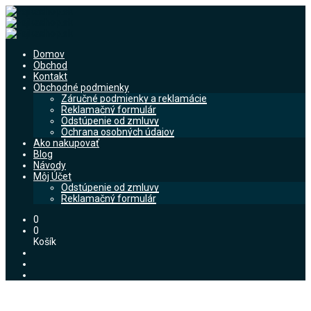
Domov
Obchod
Kontakt
Obchodné podmienky
Záručné podmienky a reklamácie
Reklamačný formulár
Odstúpenie od zmluvy
Ochrana osobných údajov
Ako nakupovať
Blog
Návody
Môj Účet
Odstúpenie od zmluvy
Reklamačný formulár
0
0
Košík