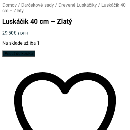
Domov
/
Darčekové sady
/
Drevené Luskáčiky
/
Luskáčik 40
cm – Zlatý
Luskáčik 40 cm – Zlatý
29.50
€
s DPH
Na sklade už iba 1
množstvo
Pridať do košíka
Luskáčik
40
cm
-
Zlatý