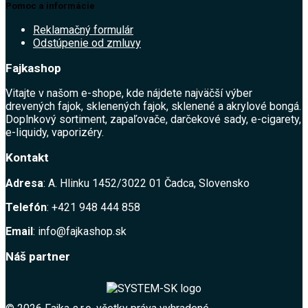
Pomoc a informácie
Reklamačný formulár
Odstúpenie od zmluvy
Fajkashop
Vitajte v našom e-shope, kde nájdete najväčší výber
drevených fajok, sklenených fajok, sklenené a akrylové bongá.
Doplnkový sortiment, zapaľovače, darčekové sady, e-cigarety,
e-liquidy, vaporizéry.
Kontakt
Adresa
: A. Hlinku 1452/3022 01 Čadca, Slovensko
Telefón
: +421 948 444 858
Email
: info@fajkashop.sk
Náš partner