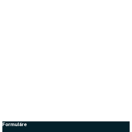
Pridať do zoznamu prianí
14.00
€
Formuláre