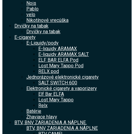
Nois
Pablo
velo
Nikotínové vrecúška
Drvičky na tabak
Drvičky na tabak
E-cigarety
E-Liquidy/pody
E-liquidy ARAMAX
E-liquidy ARAMAX SALT
ELF BAR ELFA Pod
Lost Mary Tappo Pod
RELX pod
Jednorázové elektronické cigarety
SALT SWITCH 600
Elektronické cigarety a vaporizery
Elf Bar ELFA
Lost Mary Tappo
Relx
Batérie
Žhaviace hlavy
BTV, BNV ZARIADENIA A NÁPLNE.
BTV, BNV ZARIADENIA A NÁPLNE
BTV CAMEL