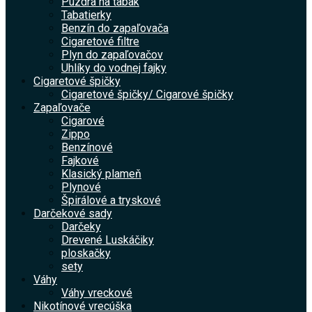
Puzdra na tabak
Tabatierky
Benzín do zapaľovača
Cigaretové filtre
Plyn do zapaľovačov
Uhlíky do vodnej fajky
Cigaretové špičky
Cigaretové špičky/ Cigarové špičky
Zapaľovače
Cigarové
Zippo
Benzínové
Fajkové
Klasický plameň
Plynové
Špirálové a tryskové
Darčekové sady
Darčeky
Drevené Luskáčiky
ploskačky
sety
Váhy
Váhy vreckové
Nikotínové vrecúška