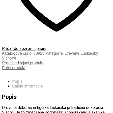
Pridať do zoznamu prianí
Katalógové číslo:
30928
Kategórie:
Drevené Luskáčiky
,
Vianoce
Predchádzajúci produkt
Ďaľši produkt
Popis
Ďalšie informácie
Popis
Drevená dekoračná figúrka luskáčika je tradičná dekorácia
Vianoc. Je to zmenšená podoba krušnohorského luskáčika ,