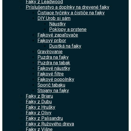
Fajky z Leadwood
Príslušenstvo a doplnky na drevené fajky
Čistiace tyčinky a čističe na fajky
DIY Urob si sám
Náustky
Poklopy a prstene
Fajkové zapaľovače
Fajkový príbor
Dusitká na fajky
Gravírovanie
Puzdra na fajky
Puzdra na tabak
Fajkové náustky
Fajkové filtre
Fajkové popolníky
Šporič tabaku
Stojany na fajky
Fajky z Briaru
Fajky z Dubu
Fajky z Hrušky
Fajky z Olivy
Fajky z Palisandru
Fajky z Ružového dreva
Fajky z Višne